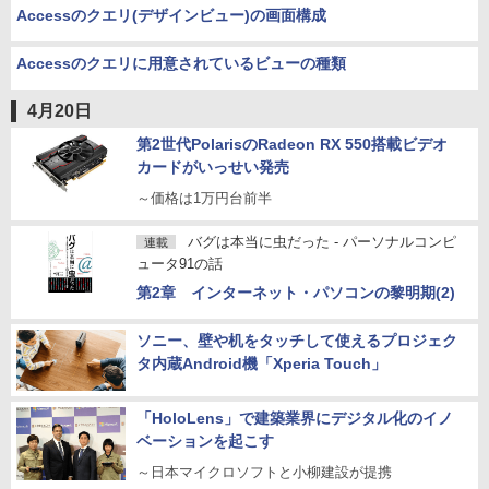
Accessのクエリ(デザインビュー)の画面構成
Accessのクエリに用意されているビューの種類
4月20日
第2世代PolarisのRadeon RX 550搭載ビデオ
カードがいっせい発売
～価格は1万円台前半
バグは本当に虫だった - パーソナルコンピ
連載
ュータ91の話
第2章 インターネット・パソコンの黎明期(2)
ソニー、壁や机をタッチして使えるプロジェク
タ内蔵Android機「Xperia Touch」
「HoloLens」で建築業界にデジタル化のイノ
ベーションを起こす
～日本マイクロソフトと小柳建設が提携