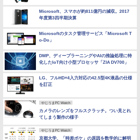
Microsoft、スマホが約811億円の減収。2017
年度第3四半期決算
Microsoftのタスク管理サービス「Microsoft T
o-Do」
DMP、ディープラーニングやAIの推論処理に特
化したIoT向け小型プロセッサ「ZIA DV700」
LG、フルHD×4入力対応の42.5型4K液晶の仕様
を訂正
やじうまPC Watch
カメラのレンズをフルスクラッチ。つい見とれ
てしまう製作の様子
やじうまPC Watch
京都大学、「時差ボケ」の原因を数学的に解明