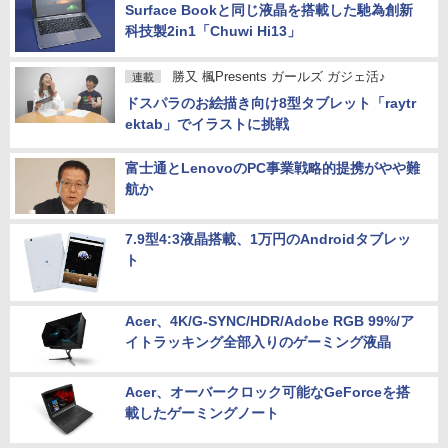
Surface Bookと同じ液晶を搭載した馳為創新
科技製2in1「Chuwi Hi13」
勝又 楓Presents ガールズ ガジェ活♪
連載
ドスパラのお絵描き向け8型タブレット「raytr
ektab」でイラストに挑戦
富士通とLenovoのPC事業戦略的提携がやや難
航か
7.9型4:3液晶搭載、1万円のAndroidタブレッ
ト
Acer、4K/G-SYNC/HDR/Adobe RGB 99%/ア
イトラッキング全部入りのゲーミング液晶
Acer、オーバークロック可能なGeForceを搭
載したゲーミングノート