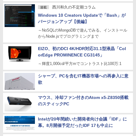
西川和久の不定期コラム
連載
Windows 10 Creators Updateで「Bash」が
バージョンアップ【後編】
～NoSQLのMongoDBで遊んでみる。インストール
からNode.jsでプログラミングまで
EIZO、初のDCI 4K/HDR対応31.1型液晶「Col
orEdge PROMINENCE CG3145」
～輝度1,000cd/平方mでコントラスト比100万:1
シャープ、PCを含むIT機器市場への再参入に意
欲
マウス、冷却ファン付きのAtom x5-Z8350搭載
のスティックPC
Intelが20年間続いた開発者向け会議「IDF」に
幕。8月開催予定だったIDF 17も中止に