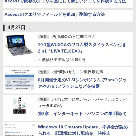
Accessで既存のクエリを基にして新しいクエリを作成する方法
Accessのクエリでフィールドを追加／削除する方法
4月27日
西川和久の不定期コラム
連載
10.1型WUXGAのワコム製スタイラスペン付き
2in1「LIVA TE10EA3」
～低価格モデルは44,800円
福田昭のセミコン業界最前線
連載
6月開催予定のVLSIシンポジウムで7nmロジッ
クや8Tbitフラッシュなどを披露
バグは本当に虫だった - パーソナルコンピ
連載
ュータ91の話
第2章 インターネット・パソコンの黎明期(4)
Windows 10 Creators Update、不具合が認め
られる一部環境に対し配信を一時停止