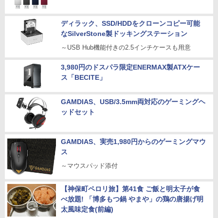
ディラック、SSD/HDDをクローンコピー可能
なSilverStone製ドッキングステーション
～USB Hub機能付きの2.5インチケースも用意
3,980円のドスパラ限定ENERMAX製ATXケー
ス「BECITE」
GAMDIAS、USB/3.5mm両対応のゲーミングヘ
ッドセット
GAMDIAS、実売1,980円からのゲーミングマウ
ス
～マウスパッド添付
【神保町ペロリ旅】第41食 ご飯と明太子が食
べ放題! 「博多もつ鍋 やまや」の鶏の唐揚げ明
太風味定食(前編)