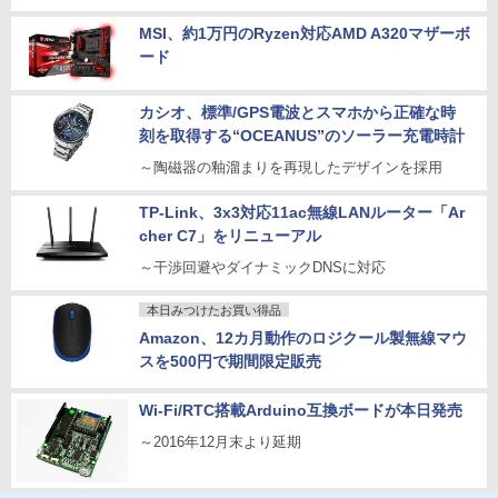
MSI、約1万円のRyzen対応AMD A320マザーボ
ード
カシオ、標準/GPS電波とスマホから正確な時
刻を取得する“OCEANUS”のソーラー充電時計
～陶磁器の釉溜まりを再現したデザインを採用
TP-Link、3x3対応11ac無線LANルーター「Ar
cher C7」をリニューアル
～干渉回避やダイナミックDNSに対応
本日みつけたお買い得品
Amazon、12カ月動作のロジクール製無線マウ
スを500円で期間限定販売
Wi-Fi/RTC搭載Arduino互換ボードが本日発売
～2016年12月末より延期