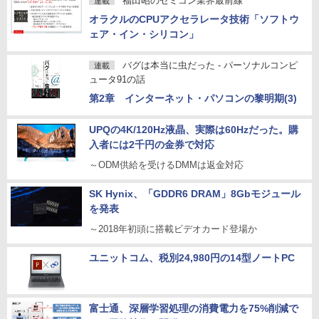
福田昭のセミコン業界最前線
連載
オラクルのCPUアクセラレータ技術「ソフトウ
ェア・イン・シリコン」
バグは本当に虫だった - パーソナルコンピ
連載
ュータ91の話
第2章 インターネット・パソコンの黎明期(3)
UPQの4K/120Hz液晶、実際は60Hzだった。購
入者には2千円の金券で対応
～ODM供給を受けるDMMは返金対応
SK Hynix、「GDDR6 DRAM」8Gbモジュール
を発表
～2018年初頭に搭載ビデオカード登場か
ユニットコム、税別24,980円の14型ノートPC
富士通、深層学習処理の消費電力を75%削減で