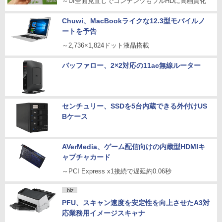
～UI全面見直しでコンテンツもフルHDに高画質化
Chuwi、MacBookライクな12.3型モバイルノ
ートを予告
～2,736×1,824ドット液晶搭載
バッファロー、2×2対応の11ac無線ルーター
センチュリー、SSDを5台内蔵できる外付けUS
Bケース
AVerMedia、ゲーム配信向けの内蔵型HDMIキ
ャプチャカード
～PCI Express x1接続で遅延約0.06秒
.biz
PFU、スキャン速度を安定性を向上させたA3対
応業務用イメージスキャナ