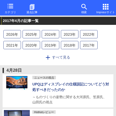
カテゴリ
過去記事
検索
Impressサイト
2017年4月の記事一覧
2026
年
2025
年
2024
年
2023
年
2022
年
2021
年
2020
年
2019
年
2018
年
2017
年
2016
年
2015
年
2014
年
2013
年
2012
年
すべて見る
2011
年
2010
年
2009
年
2008
年
2007
年
4月28日
2006
年
2005
年
2004
年
2003
年
2002
年
ニュースの視点
UPQはディスプレイの仕様誤記についてどう対
2001
年
2000
年
1999
年
1998
年
1997
年
処すべきだったのか
～ものづくりの姿勢に関する大河原氏、笠原氏、
1996
年
山田氏の視点
Hothotレビュー