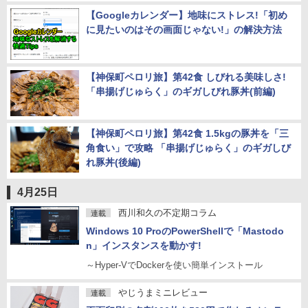
【Googleカレンダー】地味にストレス!「初め
に見たいのはその画面じゃない!」の解決方法
【神保町ペロリ旅】第42食 しびれる美味しさ!
「串揚げじゅらく」のギガしびれ豚丼(前編)
【神保町ペロリ旅】第42食 1.5kgの豚丼を「三
角食い」で攻略 「串揚げじゅらく」のギガしび
れ豚丼(後編)
4月25日
西川和久の不定期コラム
連載
Windows 10 ProのPowerShellで「Mastodo
n」インスタンスを動かす!
～Hyper-VでDockerを使い簡単インストール
やじうまミニレビュー
連載