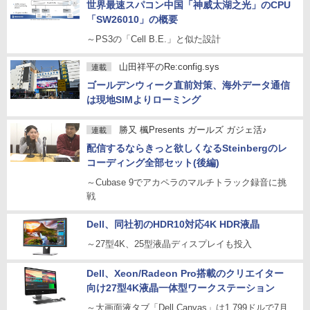
世界最速スパコン中国「神威太湖之光」のCPU
「SW26010」の概要
～PS3の「Cell B.E.」と似た設計
山田祥平のRe:config.sys
連載
ゴールデンウィーク直前対策、海外データ通信
は現地SIMよりローミング
勝又 楓Presents ガールズ ガジェ活♪
連載
配信するならきっと欲しくなるSteinbergのレ
コーディング全部セット(後編)
～Cubase 9でアカペラのマルチトラック録音に挑
戦
Dell、同社初のHDR10対応4K HDR液晶
～27型4K、25型液晶ディスプレイも投入
Dell、Xeon/Radeon Pro搭載のクリエイター
向け27型4K液晶一体型ワークステーション
～大画面液タブ「Dell Canvas」は1,799ドルで7月