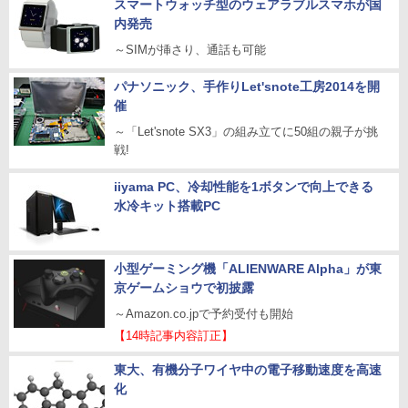
スマートウォッチ型のウェアラブルスマホが国
内発売
～SIMが挿さり、通話も可能
パナソニック、手作りLet'snote工房2014を開
催
～「Let'snote SX3」の組み立てに50組の親子が挑
戦!
iiyama PC、冷却性能を1ボタンで向上できる
水冷キット搭載PC
小型ゲーミング機「ALIENWARE Alpha」が東
京ゲームショウで初披露
～Amazon.co.jpで予約受付も開始
【14時記事内容訂正】
東大、有機分子ワイヤ中の電子移動速度を高速
化