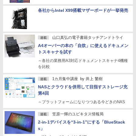
各社からIntel X99搭載マザーボードが一挙発売
山口真弘の電子書籍タッチアンドトライ
連載
A4オーバーの本の「自炊」に使えるドキュメン
トスキャナを試す
～各社の業務用A3対応ドキュメントスキャナ4機種
を比較
1カ月集中講座
by
井上 繁樹
連載
NASとクラウドを併用して目指すストレージ充
第4回
～プラットフォームになりつつある今どきのNAS
笠原一輝のユビキタス情報局
連載
2-in-1デバイスを“3-in-1”にする「BlueStack
s」