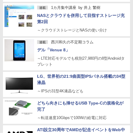
1カ月集中講座
by
井上 繁樹
連載
NASとクラウドを併用して目指すストレージ充
第2回
～クラウドストレージとNASの使い分け
西川和久の不定期コラム
連載
デル「Venue 8」
～LTE対応モデルでも税別27,980円の8型Androidタ
ブレット
LG、世界初の21:9曲面型IPSパネル搭載の34型
液晶
～IPSの31型4K液晶なども
どちら向きにも挿せるUSB Type-Cの規格化が
完了
～転送速度10Gbpsで100Wの給電に対応
ATI設立30周年でAMDが記念イベントをWeb中