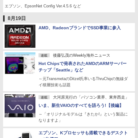
エプソン、EpsonNet Config Ver.4.5.6 など
8月19日
AMD、RadeonブランドでSSD事業に参入
後藤弘茂のWeekly海外ニュース
連載
Hot Chipsで発表されたAMDのARMサーバー
チップ「Seattle」など
～元TransmetaのDitzel氏率いるThruChipの無線ダ
イ積層技術も話題
大河原克行の「パソコン業界、東奔西走」
連載
いま、新生VAIOのすべてを語ろう!【後編】
～「オリジナルモデルは『きたか!』という製品に
なりますよ」
エプソン、Kプロセッサも搭載できるデスクト