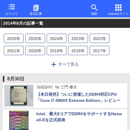
カテゴリ
過去記事
検索
Impressサイト
2014年8月の記事一覧
2026
年
2025
年
2024
年
2023
年
2022
年
2021
年
2020
年
2019
年
2018
年
2017
年
2016
年
2015
年
2014
年
2013
年
2012
年
すべて見る
2011
年
2010
年
2009
年
2008
年
2007
年
8月30日
by
三門 修太
2006
年
2005
年
2004
年
2003
年
2002
年
レビュー
【本日発売】ついに登場したDDR4対応CPU
2001
年
2000
年
1999
年
1998
年
1997
年
「Core i7-5960X Extreme Edition」レビュー
1996
年
Intel、最大8コアでDDR4をサポートするHasw
ell-Eを正式発表