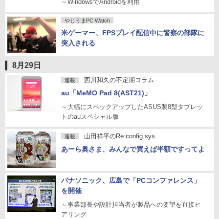
～WindowsでAndroidを利用
やじうまPC Watch
米ゲーマー、FPSプレイ配信中に警察の部隊に
突入される
8月29日
西川和久の不定期コラム
連載
au「MeMO Pad 8(AST21)」
～大幅にスペックアップしたASUS製8型タブレッ
トのauスペシャル版
山田祥平のRe:config.sys
連載
あーら奥さま、みんなで買えば半額ですってよ
パナソニック、広島で「PCコンファレンス」
を開催
～事業部長や設計担当者が製品への要望を直接ヒ
アリング