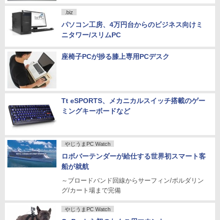
.biz
パソコン工房、4万円台からのビジネス向けミ
ニタワー/スリムPC
座椅子PCが捗る膝上専用PCデスク
Tt eSPORTS、メカニカルスイッチ搭載のゲー
ミングキーボードなど
やじうまPC Watch
ロボバーテンダーが給仕する世界初スマート客
船が就航
～ブロードバンド回線からサーフィン/ボルダリン
グ/カート場まで完備
やじうまPC Watch