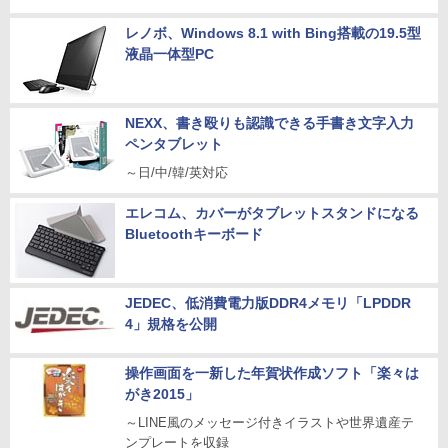
レノボ、Windows 8.1 with Bing搭載の19.5型
液晶一体型PC
NEXX、書き殴りも認識できる手書き文字入力
ペンタブレット
～日/中/韓/英対応
エレコム、カバーがタブレットスタンドになる
Bluetoothキーボード
JEDEC、低消費電力版DDR4メモリ「LPDDR
4」規格を公開
操作画面を一新した年賀状作成ソフト「楽々は
がき2015」
～LINE風のメッセージ付きイラストや世界遺産テ
ンプレートを収録