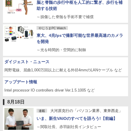
脳と脊髄の歩行中枢を人工的に繋ぎ、歩行を補
助する技術
～損傷した脊髄を手術不要で補償
やじうまPC Watch
東大、4兆fpsで撮影可能な世界最高速のカメラ
を開発
～光を時間的・空間的に制御
ダイジェスト・ニュース
岡野電線、屈曲1,000万回以上に耐える外径4mmのLANケーブル など
アップデート情報
Intel processor IO controllers driver Ver.1.5.1005 など
8月18日
大河原克行の「パソコン業界、東奔西走」
連載
いま、新生VAIOのすべてを語ろう!【前編】
～関取社長、赤羽副社長インタビュー