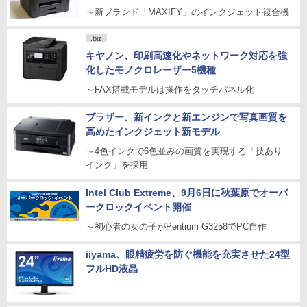
～新ブランド「MAXIFY」のインクジェット複合機
.biz
キヤノン、印刷高速化やネットワーク対応を強
化したモノクロレーザー5機種
～FAX搭載モデルは操作をタッチパネル化
ブラザー、新インクと新エンジンで写真画質を
高めたインクジェット新モデル
～4色インクで6色並みの画質を実現する「技あり
インク」を採用
Intel Club Extreme、9月6日に秋葉原でオーバ
ークロックイベント開催
～初心者の女の子がPentium G3258でPC自作
iiyama、眼精疲労を防ぐ機能を充実させた24型
フルHD液晶