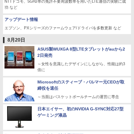
NTTドコモ、5GHz帯の免許不要周波数帯を用いたLTE通信の実験に成
功 など
アップデート情報
エプソン、PXシリーズのファームウェア/ドライバを多数更新 など
8月20日
ASUS製WUXGA 8型LTEタブレットがauから2
2日発売
～女性を意識したデザインにしながら、性能は約3
倍に
Microsoftのスティーブ・バルマー元CEOが取
締役を退任
～当面はバスケットボールチームの運営に専念
日本エイサー、初のNVIDIA G-SYNC対応27型
ゲーミング液晶