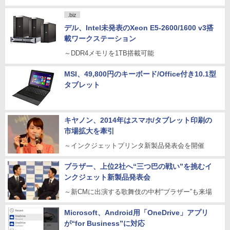
.biz
デル、Intel未発表のXeon E5-2600/1600 v3搭
載ワークステーション
～DDR4メモリを1TB搭載可能
MSI、49,800円のキーボード/Office付き10.1型
タブレット
キヤノン、2014年はスマホ/タブレット印刷の
市場拡大を牽引
～インクジェットプリンタ新製品発表会を開催
ブラザー、上位2社へ“三つ巴の戦い”を挑むイ
ンクジェット新製品発表会
～新CMに出演する歌舞伎の中村“ブラザー”も来場
Microsoft、Android用「OneDrive」アプリ
が“for Business”に対応