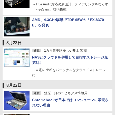
～True Audio対応の新設計、ティアリングをなくす
「FreeSync」技術搭載
AMD、4.3GHz駆動でTDP 95Wの「FX-8370
E」を発表
8月23日
1カ月集中講座
by
井上 繁樹
連載
NASとクラウドを併用して目指すストレージ充
第3回
～自宅のNASをパーソナルなクラウドストレージ
に
8月22日
笠原一輝のユビキタス情報局
連載
Chromebookが日本ではコンシューマに販売さ
れない理由