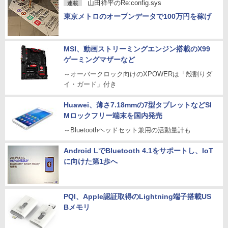
山田祥平のRe:config.sys
連載
東京メトロのオープンデータで100万円を稼げ
MSI、動画ストリーミングエンジン搭載のX99
ゲーミングマザーなど
～オーバークロック向けのXPOWERは「殻割りダ
イ・ガード」付き
Huawei、薄さ7.18mmの7型タブレットなどSI
Mロックフリー端末を国内発売
～Bluetoothヘッドセット兼用の活動量計も
Android LでBluetooth 4.1をサポートし、IoT
に向けた第1歩へ
PQI、Apple認証取得のLightning端子搭載US
Bメモリ