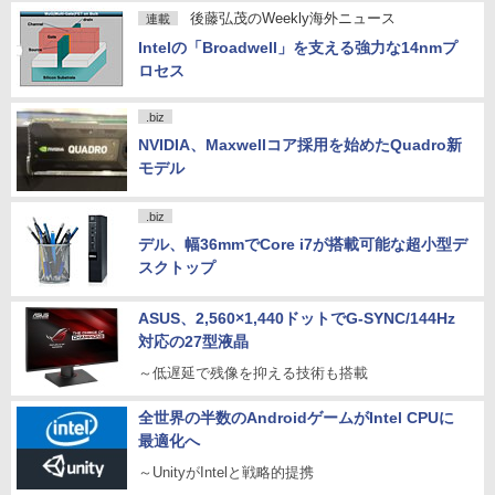
後藤弘茂のWeekly海外ニュース
連載
Intelの「Broadwell」を支える強力な14nmプ
ロセス
.biz
NVIDIA、Maxwellコア採用を始めたQuadro新
モデル
.biz
デル、幅36mmでCore i7が搭載可能な超小型デ
スクトップ
ASUS、2,560×1,440ドットでG-SYNC/144Hz
対応の27型液晶
～低遅延で残像を抑える技術も搭載
全世界の半数のAndroidゲームがIntel CPUに
最適化へ
～UnityがIntelと戦略的提携