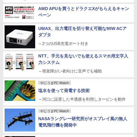
AMD APUを買うとドラクエXがもらえるキャン
ペーン
UMAX、出力電圧を切り替え可能な90W ACア
ダプタ
～2つのUSB充電ポート付き
NTT、手元を見ないでも使えるスマホ用文字入
力システム
～視覚障がい者向けに音声でも補助
やじうまPC Watch
塩水を使って発電する技術
～河口に設置した半透膜を利用しタービンを動作
やじうまPC Watch
NASAラングレー研究所がオスプレイ風の無人
電気飛行機を開発中