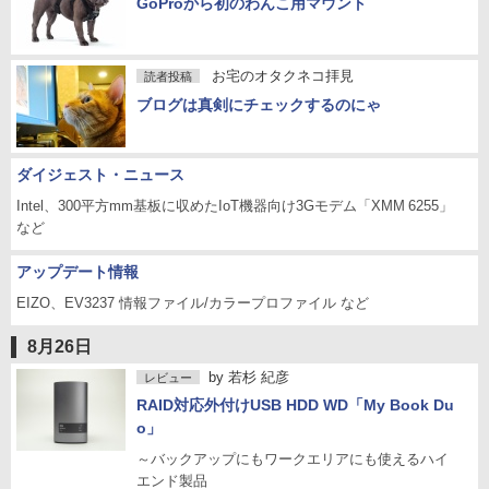
GoProから初のわんこ用マウント
お宅のオタクネコ拝見
読者投稿
ブログは真剣にチェックするのにゃ
ダイジェスト・ニュース
Intel、300平方mm基板に収めたIoT機器向け3Gモデム「XMM 6255」
など
アップデート情報
EIZO、EV3237 情報ファイル/カラープロファイル など
8月26日
by
若杉 紀彦
レビュー
RAID対応外付けUSB HDD WD「My Book Du
o」
～バックアップにもワークエリアにも使えるハイ
エンド製品