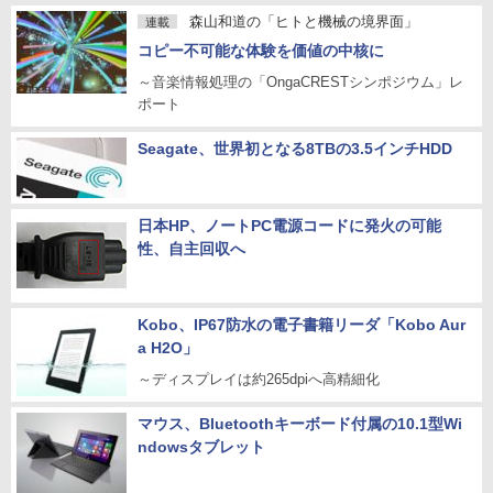
森山和道の「ヒトと機械の境界面」
連載
コピー不可能な体験を価値の中核に
～音楽情報処理の「OngaCRESTシンポジウム」レ
ポート
Seagate、世界初となる8TBの3.5インチHDD
日本HP、ノートPC電源コードに発火の可能
性、自主回収へ
Kobo、IP67防水の電子書籍リーダ「Kobo Aur
a H2O」
～ディスプレイは約265dpiへ高精細化
マウス、Bluetoothキーボード付属の10.1型Wi
ndowsタブレット