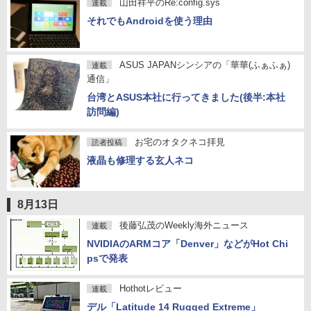
山田祥平のRe:config.sys
連載
それでもAndroidを使う理由
ASUS JAPANシンシアの「華華(ふぁふぁ)
連載
通信」
台湾とASUS本社に行ってきました(後半:本社
訪問編)
お宅のオタクネコ拝見
読者投稿
液晶も修理する玄人ネコ
8月13日
後藤弘茂のWeekly海外ニュース
連載
NVIDIAのARMコア「Denver」などがHot Chi
psで発表
Hothotレビュー
連載
デル「Latitude 14 Rugged Extreme」