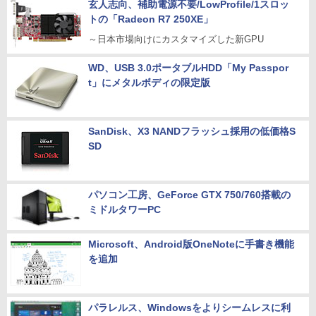
玄人志向、補助電源不要/LowProfile/1スロッ
トの「Radeon R7 250XE」
～日本市場向けにカスタマイズした新GPU
WD、USB 3.0ポータブルHDD「My Passpor
t」にメタルボディの限定版
SanDisk、X3 NANDフラッシュ採用の低価格S
SD
パソコン工房、GeForce GTX 750/760搭載の
ミドルタワーPC
Microsoft、Android版OneNoteに手書き機能
を追加
パラレルス、Windowsをよりシームレスに利