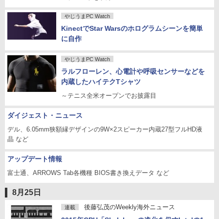
やじうまPC Watch
KinectでStar Warsのホログラムシーンを簡単
に自作
やじうまPC Watch
ラルフローレン、心電計や呼吸センサーなどを
内蔵したハイテクTシャツ
～テニス全米オープンでお披露目
ダイジェスト・ニュース
デル、6.05mm狭額縁デザインの9W×2スピーカー内蔵27型フルHD液
晶 など
アップデート情報
富士通、ARROWS Tab各機種 BIOS書き換えデータ など
8月25日
後藤弘茂のWeekly海外ニュース
連載