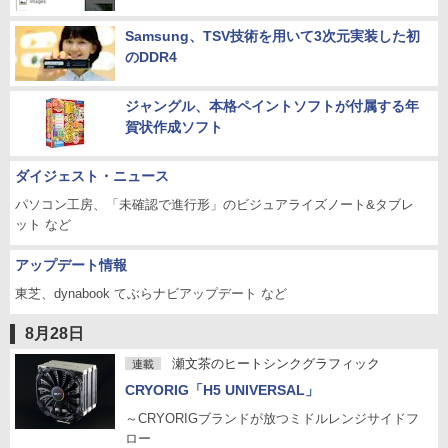
Samsung、TSV技術を用いて3次元実装した初
のDDR4
ジャングル、本格ペイントソフトが付属する年
賀状作成ソフト
ダイジェスト・ニュース
パソコン工房、「未確認で進行形」のビジュアライズノート&タブレ
ット など
アップデート情報
東芝、dynabook てぶらナビアップデート など
8月28日
瀬文茶のヒートシンクグラフィック
連載
CRYORIG「H5 UNIVERSAL」
～CRYORIGブランドが放つミドルレンジサイドフ
ロー