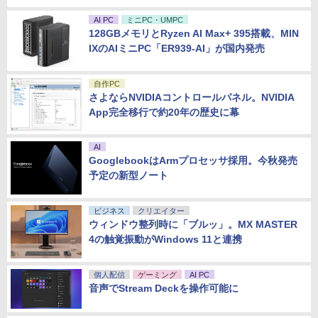
AI PC
ミニPC・UMPC
128GBメモリとRyzen AI Max+ 395搭載、MIN
IXのAIミニPC「ER939-AI」が国内発売
自作PC
さよならNVIDIAコントロールパネル。NVIDIA
App完全移行で約20年の歴史に幕
AI
GooglebookはArmプロセッサ採用。今秋発売
予定の新型ノート
ビジネス
クリエイター
ウィンドウ整列時に「ブルッ」。MX MASTER
4の触覚振動がWindows 11と連携
個人配信
ゲーミング
AI PC
音声でStream Deckを操作可能に