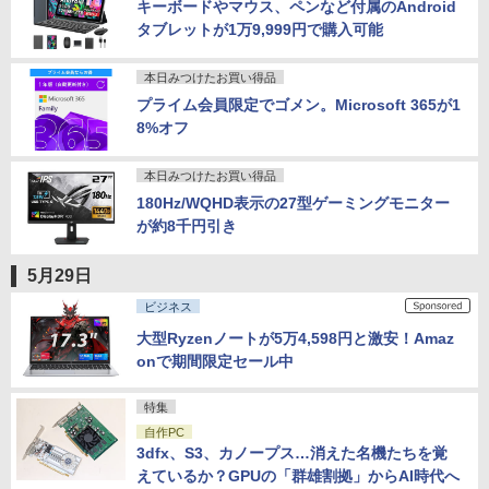
キーボードやマウス、ペンなど付属のAndroid
タブレットが1万9,999円で購入可能
本日みつけたお買い得品
プライム会員限定でゴメン。Microsoft 365が1
8%オフ
本日みつけたお買い得品
180Hz/WQHD表示の27型ゲーミングモニター
が約8千円引き
5月29日
ビジネス
大型Ryzenノートが5万4,598円と激安！Amaz
onで期間限定セール中
特集
自作PC
3dfx、S3、カノープス…消えた名機たちを覚
えているか？GPUの「群雄割拠」からAI時代へ