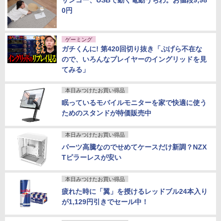
サンコー、USBで動く電動うちわ。お値段9,98
0円
ゲーミング
ガチくんに! 第420回切り抜き「ぷげら不在な
ので、いろんなプレイヤーのイングリッドを見
てみる」
本日みつけたお買い得品
眠っているモバイルモニターを家で快適に使う
ためのスタンドが特価販売中
本日みつけたお買い得品
パーツ高騰なのでせめてケースだけ新調？NZX
Tピラーレスが安い
本日みつけたお買い得品
疲れた時に「翼」を授けるレッドブル24本入り
が1,129円引きでセール中！