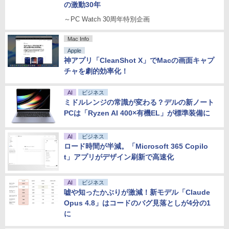
の激動30年
～PC Watch 30周年特別企画
Mac Info
Apple
神アプリ「CleanShot X」でMacの画面キャプ
チャを劇的効率化！
AI
ビジネス
ミドルレンジの常識が変わる？デルの新ノート
PCは「Ryzen AI 400×有機EL」が標準装備に
AI
ビジネス
ロード時間が半減。「Microsoft 365 Copilo
t」アプリがデザイン刷新で高速化
AI
ビジネス
嘘や知ったかぶりが激減！新モデル「Claude
Opus 4.8」はコードのバグ見落としが4分の1
に