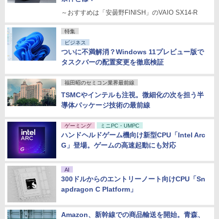
～おすすめは「安曇野FINISH」のVAIO SX14-R
特集
ビジネス
ついに不満解消？Windows 11プレビュー版で
タスクバーの配置変更を徹底検証
福田昭のセミコン業界最前線
TSMCやインテルも注視。微細化の次を担う半
導体パッケージ技術の最前線
ゲーミング
ミニPC・UMPC
ハンドヘルドゲーム機向け新型CPU「Intel Arc
G」登場。ゲームの高速起動にも対応
AI
300ドルからのエントリーノート向けCPU「Sn
apdragon C Platform」
Amazon、新幹線での商品輸送を開始。青森、