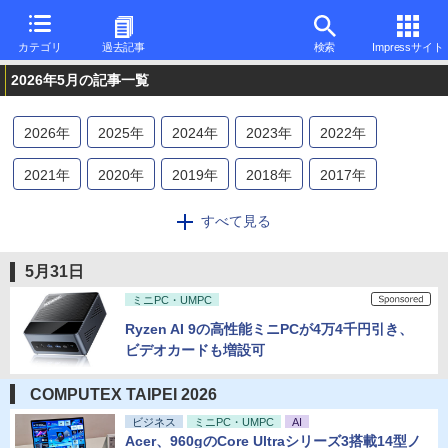
カテゴリ
過去記事
検索
Impressサイト
2026年5月の記事一覧
2026
年
2025
年
2024
年
2023
年
2022
年
2021
年
2020
年
2019
年
2018
年
2017
年
2016
年
2015
年
2014
年
2013
年
2012
年
すべて見る
2011
年
2010
年
2009
年
2008
年
2007
年
5月31日
2006
年
2005
年
2004
年
2003
年
2002
年
ミニPC・UMPC
Ryzen AI 9の高性能ミニPCが4万4千円引き、
2001
年
2000
年
1999
年
1998
年
1997
年
ビデオカードも増設可
1996
年
COMPUTEX TAIPEI 2026
ビジネス
ミニPC・UMPC
AI
Acer、960gのCore Ultraシリーズ3搭載14型ノ