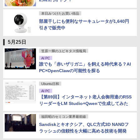
本日みつけたお買い得品
部屋干しにも便利なサーキュレータが1,640円
引きで販売中
5月25日
笠原一輝のユビキタス情報局
AI PC
誰でも「赤いザリガニ」を飼える時代来る？AI
PC×OpenClawの可能性を探る
Ubuntu日和
AI PC
【第89回】インターネット老人会御用達のRSS
リーダーをLM Studio+Qwenで生成してみた
福田昭のセミコン業界最前線
Sandiskとキオクシア、QLC方式3D NANDフ
ラッシュの信頼性を大幅に高める技術を開発