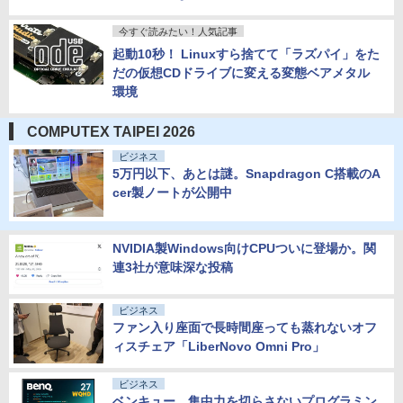
今すぐ読みたい！人気記事
起動10秒！ Linuxすら捨てて「ラズパイ」をた
だの仮想CDドライブに変える変態ベアメタル
環境
COMPUTEX TAIPEI 2026
ビジネス
5万円以下、あとは謎。Snapdragon C搭載のA
cer製ノートが公開中
NVIDIA製Windows向けCPUついに登場か。関
連3社が意味深な投稿
ビジネス
ファン入り座面で長時間座っても蒸れないオフ
ィスチェア「LiberNovo Omni Pro」
ビジネス
ベンキュー、集中力を切らさないプログラミン