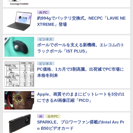
AI PC
約994gでバッテリ交換式。NECPC「LAVIE NE
XTREME」登場
ビジネス
ボールでボールを支える新機構。エレコムのト
ラックボール「IST PLUS」
ビジネス
PC価格、1カ月で3割高騰。出荷減でPC市場に
本格冬到来
Apple、画質そのままにビットレートを3分の1
にできるAI画像圧縮「PICO」
AI
自作PC
SPARKLE、ブロワーファン搭載のIntel Arc Pr
o B50ビデオカード