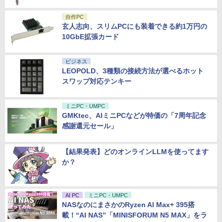
自作PC
玄人志向、スリムPCにも装着できる約1万円の
10GbE拡張カード
ビジネス
LEOPOLD、3種類の接続方法が選べるホット
スワップ対応テンキー
ミニPC・UMPC
GMKtec、AIミニPCなどが特価の「7周年記念
感謝還元セール」
【結果発表】どのオンラインLLMを使ってます
か？
AI PC
ミニPC・UMPC
NASなのにまさかのRyzen AI Max+ 395搭
載！“AI NAS”「MINISFORUM N5 MAX」をラ