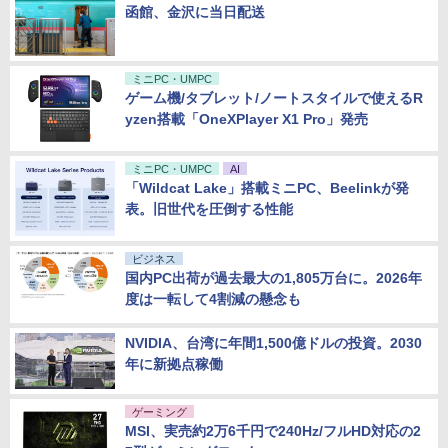
函館、金沢に当日配送
ミニPC・UMPC
ゲーム機/タブレット/ノートスタイルで使えるR
yzen搭載「OneXPlayer X1 Pro」発売
ミニPC・UMPC
AI
「Wildcat Lake」搭載ミニPC、Beelinkが発
表。旧世代を圧倒する性能
ビジネス
国内PC出荷が過去最大の1,805万台に。2026年
度は一転して4割減の懸念も
NVIDIA、台湾に年間1,500億ドルの投資。2030
年に新拠点稼働
ゲーミング
MSI、実売約2万6千円で240Hz/フルHD対応の2