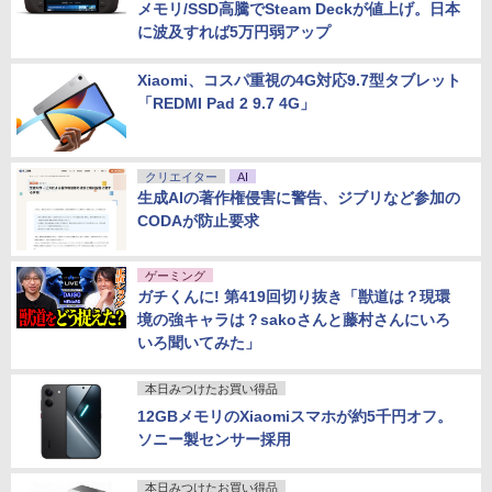
メモリ/SSD高騰でSteam Deckが値上げ。日本
に波及すれば5万円弱アップ
Xiaomi、コスパ重視の4G対応9.7型タブレット
「REDMI Pad 2 9.7 4G」
クリエイター
AI
生成AIの著作権侵害に警告、ジブリなど参加の
CODAが防止要求
ゲーミング
ガチくんに! 第419回切り抜き「獣道は？現環
境の強キャラは？sakoさんと藤村さんにいろ
いろ聞いてみた」
本日みつけたお買い得品
12GBメモリのXiaomiスマホが約5千円オフ。
ソニー製センサー採用
本日みつけたお買い得品