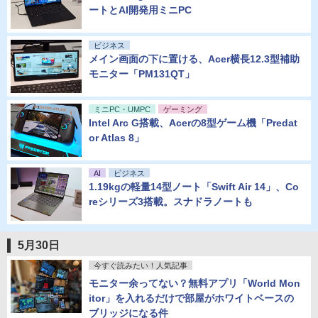
ートとAI開発用ミニPC
ビジネス
メイン画面の下に置ける、Acer横長12.3型補助
モニター「PM131QT」
ミニPC・UMPC
ゲーミング
Intel Arc G搭載、Acerの8型ゲーム機「Predat
or Atlas 8」
AI
ビジネス
1.19kgの軽量14型ノート「Swift Air 14」、Co
reシリーズ3搭載。スナドラノートも
5月30日
今すぐ読みたい！人気記事
モニター余ってない？無料アプリ「World Mon
itor」を入れるだけで部屋がホワイトベースの
ブリッジになる件