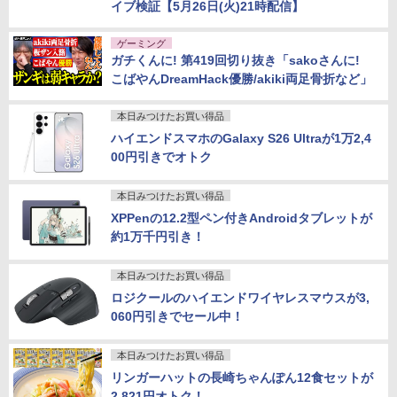
イブ検証【5月26日(火)21時配信】
ゲーミング
ガチくんに! 第419回切り抜き「sakoさんに!
こばやんDreamHack優勝/akiki両足骨折など」
本日みつけたお買い得品
ハイエンドスマホのGalaxy S26 Ultraが1万2,4
00円引きでオトク
本日みつけたお買い得品
XPPenの12.2型ペン付きAndroidタブレットが
約1万千円引き！
本日みつけたお買い得品
ロジクールのハイエンドワイヤレスマウスが3,
060円引きでセール中！
本日みつけたお買い得品
リンガーハットの長崎ちゃんぽん12食セットが
2,821円オトク！