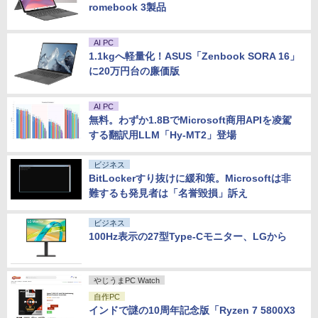
romebook 3製品
AI PC
1.1kgへ軽量化！ASUS「Zenbook SORA 16」
に20万円台の廉価版
AI PC
無料。わずか1.8BでMicrosoft商用APIを凌駕
する翻訳用LLM「Hy-MT2」登場
ビジネス
BitLockerすり抜けに緩和策。Microsoftは非
難するも発見者は「名誉毀損」訴え
ビジネス
100Hz表示の27型Type-Cモニター、LGから
やじうまPC Watch
自作PC
インドで謎の10周年記念版「Ryzen 7 5800X3