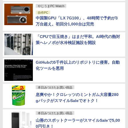
やじうまPC Watch
自作PC
中国製GPU「LX 7G100」、48時間で予約が3
万台超え。初回分1,000台は完売
「CPUで目玉焼き」はまだ平和。AI時代の熱対
策へレノボが水冷検証施設を開設
GitHubの5千件以上のリポジトリに侵害。自動
化ツールを悪用
本日みつけたお買い得品
息爽やか！クロレッツのミントガム大容量280
gパックがスマイルSaleでオトク！
本日みつけたお買い得品
山善のスポットクーラーがスマイルSaleで5,00
0円引き！