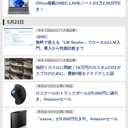
Office搭載のNEC LAVIEノートが1万2,503円引
き！
5月23日
今すぐ読みたい！人気記事
AI PC
無料で使える「LM Studio」でローカルLLM入
門。導入から性能比較まで
今すぐ読みたい！人気記事
強烈リコイルに悶絶！16万円のカスタムCO2ガ
スブロのために、愛銃9挺をドナドナした話
本日みつけたお買い得品
ロジクールのトラックボールが5,680円に値引
き。Amazonセール
本日みつけたお買い得品
「nasne」が3,000円引き中。Amazonセール