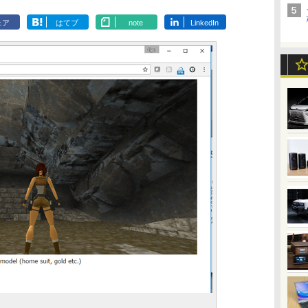
ェア
はてブ
note
LinkedIn