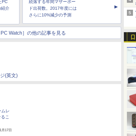
PC
続落する年間マザーボー
▲
の紹介
ド出荷数。2017年度には
さらに10%減少の予測
PC Watch］の他の記事を見る
ジ(英文)
ームレ
せるこ
年1月17日