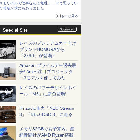
メモリ8GBで仕事なんて無理……そう思ってい
た時期が僕にもありました
もっと見る
Special Site
レイズのプレミアムカー向け
ブランドHOMURAから
「2×9R」が登場！
Amazon プライムデー過去最
安! Anker注目プロジェクタ
ー3モデルを使ってみた
レイズのパワーデザインホイ
ール「M6」に新色登場!!
iFi audio主力「NEO Stream
3」「NEO iDSD 3」に迫る
メモリ32GBでも予算内。産
経新聞社がAMD Ryzen搭載