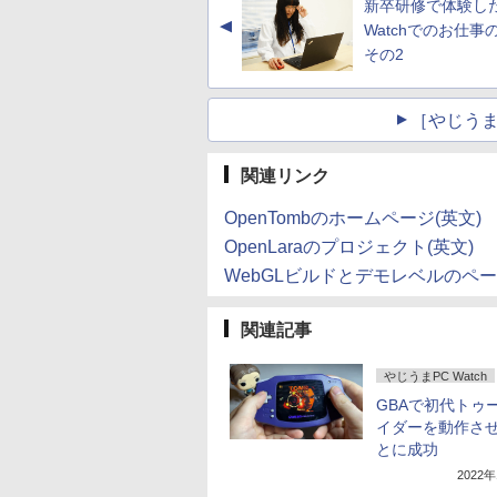
新卒研修で体験した
▲
Watchでのお仕事
その2
［やじうま
関連リンク
OpenTombのホームページ(英文)
OpenLaraのプロジェクト(英文)
WebGLビルドとデモレベルのペー
関連記事
やじうまPC Watch
GBAで初代トゥ
イダーを動作さ
とに成功
2022