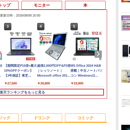
トップ
モニター
本
更新日時：2026/08/08 20:00
3
4
5
6
 タ
【期間限定P15倍+最大
超得2,000円OFF&P2倍
MS Office 2024 H&B
【新品・Offi
10%OFFクーポン】
｜レッツノート｜
搭載｜中古ノートパソ
初期設定済】2
【3年保証】東芝
Microsoft office 2019
コン Windows11
デル ノート
フル
TOSHIBA
H&B付き｜中古ノート
Office付｜Core i5 第8
Windows11
￥27,500
￥29,800
￥33,800
￥35,980
8世
DYNABOOK
パソコン Windows11
世代 以降 SSD 512GB
Intel Core i5/i
DYNABOOK B65/DN
office付｜メモリ8GB
メモリ 8GB｜DELL
型/15.6型 メ
楽天ランキングをもっと見る
B/13.3
SSD256GB メモリ
SSD256GB｜
Latitude 3500｜中古パ
16GB/32GB
/
8GB Core i5
Panasonic Let's note
ソコン 中古 ノートパ
1TB 日本語
Windows 11 Pro 中古
｜中古ノートパソコン
ソコン 無線 15.6インチ
フルHD 高性
 中
アウトレット 返品 送
軽量 薄型｜モバイル
HD テンキー WEBカメ
ワーク 在宅勤
6
3
3
3
4
4
4
5
5
5
6
6
中古
料無料 中古ノートパソ
PC｜ノートパソコン
ラ Bluetooth HDMI タ
用 オンライン
ジック
ドリンク
コミック
ブ
コン 中古パソコン ノ
B5サイズ｜パソコン｜
イプC｜Word Excel
ジネス 大学生
料
ートパソコン ノート
中古パソコン｜中古PC
PowerPoint
向け 新生活 
ノートPC OFFICE付き