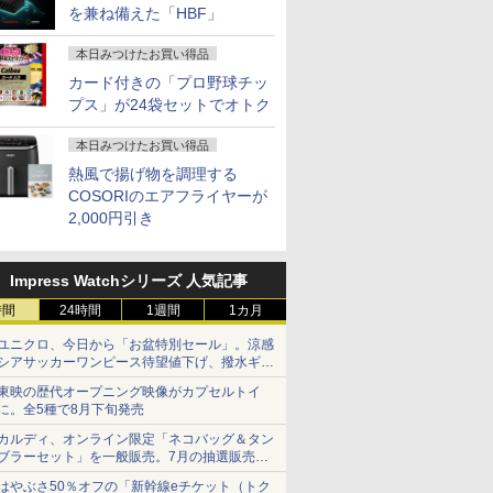
を兼ね備えた「HBF」
本日みつけたお買い得品
カード付きの「プロ野球チッ
価格／ゲーミングPC 福袋 セット 新品 RTX5060 Ryzen7 5700X メモリ16GB SSD500GB
 13.3ン
んか小さ
液晶モニター Dell Pro
タッチペンで音が聞け
I-O DATA（アイ・オ
アーティストのための
【公式限定2年保証】
ちいかわ なんか小さ
【5倍ポイ
ちいかわ 
 デスクトップPC WPS Office付き 1年保証 NVMe M.2 SSD 高性能 配信 動画編集 VTuber
プス」が24袋セットでオトク
2.3 タッ
やつ（1）
22モニター E2225HM
る！ はじめてずかん
ー・データ機器） △27
人体解剖学 ドローイン
モニター 21.5インチ フ
くてかわいいやつ
VisionOw
くてかわい
ミングパソコン デスクトップパソコン【当日出荷】
DP 40ピ
 [ ナガノ
21.5型 フルHD リフレ
1000 英語つき はじめ
型ゲーミングモニタ
グ フォーム＆ポーズ [
ルhd 高画質 100Hz VA
（5） （ワイドKC） [
ニター 14
（2） （ワ
本日みつけたお買い得品
20x1080
ッシュレート 100Hz
て図鑑1000 はじめての
ー GigaCrysta LCD-
Tom Fox ]
ノングレア 非光沢 ス
ナガノ ]
パネル 超薄
ナガノ ]
￥12,100
￥5,478
￥15,488
￥5,500
￥11,600
￥1,210
￥16,980
￥1,210
D タッチ
VESA 対応 HDMI
ずかん こども 子ども 0
GD271SH/KS
ピーカー内蔵 3年保証
納ケース付 1
熱風で揚げ物を調理する
パネル
DisplayPort VGA モニ
歳 1歳 2歳 3歳 4歳 小学
ディスプレイ パソコン
非光沢IPS
COSORIのエアフライヤーが
液晶タッチパ
ター 液晶 液晶モニタ
館 タッチペン 図鑑 ず
モニター PCモニター
クト比調整
2,000円引き
換用液晶ユ
ー 液晶ディスプレイ
かん はじめて 英語 プ
フルハイビジョン 21イ
FHD1920*1
デル 21.5インチ パソ
レゼント クリスマス お
ンチ 液晶モニター ア
PS4/XBOX/
コンモニター 新品
祝い 知育玩具 英語教育
イリスオーヤマ DT-JF
など対応 
Impress Watchシリーズ 人気記事
* 安心延長保証対象
スプレイ 
ニター MD-
時間
24時間
1週間
1カ月
ユニクロ、今日から「お盆特別セール」。涼感
シアサッカーワンピース待望値下げ、撥水ギア
ショーツは1990円に
東映の歴代オープニング映像がカプセルトイ
に。全5種で8月下旬発売
カルディ、オンライン限定「ネコバッグ＆タン
ブラーセット」を一般販売。7月の抽選販売の
当選無効分
はやぶさ50％オフの「新幹線eチケット（トク