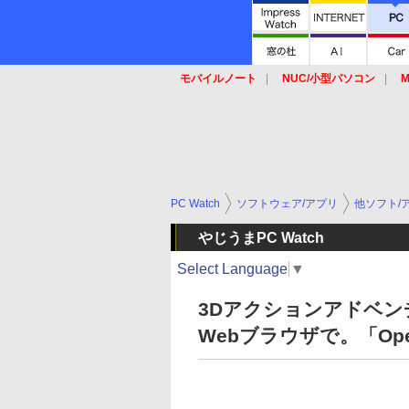
モバイルノート
NUC/小型パソコン
M
SSD
キーボード
マウス
PC Watch
ソフトウェア/アプリ
他ソフト/
やじうまPC Watch
Select Language
▼
3Dアクションアドベンチャ
Webブラウザで。「Ope