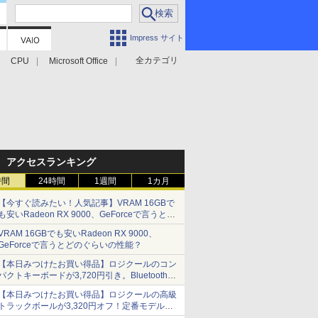
Impress サイト
全カテゴリ
CPU
Microsoft Office
アクセスランキング
時間
24時間
1週間
1カ月
【今すぐ読みたい！人気記事】VRAM 16GBで
も安いRadeon RX 9000、GeForceで言うとど
のぐらいの性能？ - PC Watch
VRAM 16GBでも安いRadeon RX 9000、
GeForceで言うとどのぐらいの性能？
【本日みつけたお買い得品】ロジクールのコン
パクトキーボードが3,720円引き。Bluetoothで3
台接続対応
【本日みつけたお買い得品】ロジクールの高級
トラックボールが3,320円オフ！定番モデルも
5,280円に割引中