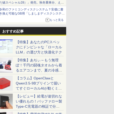
だ値スペシャル28）」発売。秋冬乗車分、えき
ねっと限定
令和のファミコンディスクシステム？安価に書
き換え可能なGB用「しましまディスクシステ
ム」
もっと見る
おすすめ記事
【特集】あなたのPCスペッ
クにドンピシャな「ローカル
LLM」の選び方と快適化テク
【特集】あぢぃ～もう無理
ぽ！千円の闘魂タオルから着
るエアコンまで、夏の冷感グ
ッズ一挙紹介
【コラム】OpenClawと
Qwen3.5-9Bプリインで届い
てすぐローカルAIが動くミニ
PC「SER9 Pro」
【レビュー】給電が途切れな
い優れもの！バッファロー製
Type-C充電器の検証で分か
ったこと