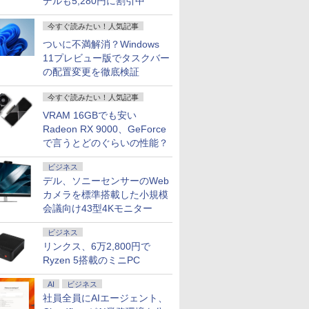
デルも5,280円に割引中
今すぐ読みたい！人気記事
ついに不満解消？Windows
11プレビュー版でタスクバー
の配置変更を徹底検証
今すぐ読みたい！人気記事
VRAM 16GBでも安い
Radeon RX 9000、GeForce
で言うとどのぐらいの性能？
ビジネス
デル、ソニーセンサーのWeb
カメラを標準搭載した小規模
会議向け43型4Kモニター
ビジネス
リンクス、6万2,800円で
Ryzen 5搭載のミニPC
AI
ビジネス
社員全員にAIエージェント、