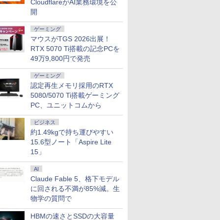
CloudflareがAI業務環境を公
開
ゲーミング
マウスがTGS 2026出展！
7
8
9
10
RTX 5070 Ti搭載の記念PCを
49万9,800円で発売
ゲーミング
認定再生メモリ採用のRTX
5080/5070 Ti搭載ゲーミング
PC、ユニットコムから
ce付き・
【マラソンP5倍/10%オ
Dell Latitude 7320
MS Office 2024 H&B
【最短翌日
026年モ
フクーポン】中古ノー
13.3インチ 第11世代
搭載｜Microsoft
トパソコン o
ビジネス
パソコン
トパソコン LTE対応
Core i7 メモリ16GB
Surface Pro 7 + (Plus)
新品 おすす
約1.49kgで持ち運びやすい
 第14世代
Windows11 Pro Office
SSD 512GB Office付
純正タイプカバーセッ
Note A W
￥39,800
15.6型ノート「Aspire Lite
￥66,000
￥69,800
￥136,400
7/i9 14
付き Panasonic Let's
き Webカメラ Wi-Fi 6
ト｜Core i5 第11世代
【WEBオ
15」
モリ
note CF-SV9 第10世代
Type-C Windows11 中
メモリ 16GB ストレー
スモデル】1
 SSD最大
Core i7 メモリ16GB 高
古ノートパソコン
ジ SSD 256GB｜2in1
Windows1
AI
キーボード
速
中古ノートパソコン
Ryzen7 
能PC テレ
SSD26GB/512GB/960GB
Claude Fable 5、格下モデル
Windows11 Office付
SSD 512GB
務 学習
12.1インチFHD Wi-Fi
｜タブレットPC サー
載モデル
に回される不満が85%減。生
7
7
8
8
9
9
10
10
授業 ビ
Bluetooth 送料無料 初
フェス サーフェイス
FMVWK3A
物学の質問で
 初心者
期設定済み 保証付き
SurfacePro7+ キーボ
K1TK0004
仕事用
ード付属 WEBカメラ
HBMの速さとSSDの大容量