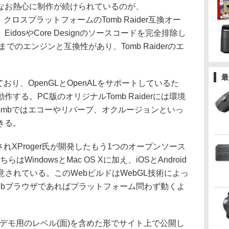
なお熱心に制作が続けられているのが、
ロスプラットフォームのTomb Raider互換オー
dosやCore Designのソースコードを完全排除し
～5までのエンジンと互換性があり、Tomb Raiderのエ
。
最
り、OpenGLとOpenALをサポートしているた
する。PC版のオリジナルTomb Raiderには環境
Tombではエコーやリバーブ、オクルージョンといっ
きる。
されXProger氏が開発したもう1つのオープンソース
らはWindowsとMac OS Xに加え、iOSとAndroid
意されている。このWebビルドはWebGL技術によっ
ebブラウザであればプラットフォーム問わず動くよ
デモ用のレベル(面)を含めた形でサイト上で公開し