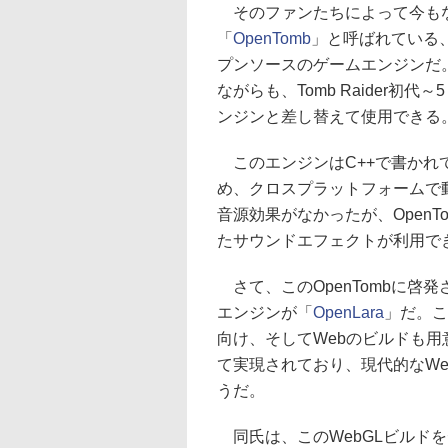
そのファンたちによって今も
「
OpenTomb
」と呼ばれている、ク
プンソースのゲームエンジンだ。Ei
ながらも、Tomb Raider初代
ンジンと差し替えて使用できる
このエンジンはC++で書かれてお
め、クロスプラットフォームで動作
音源効果がなかったが、Open
たサウンドエフェクトが利用で
さて、このOpenTombに啓発
エンジンが「
OpenLara
」だ。こち
向け、そしてWebのビルドも用
て実現されており、現代的なW
うだ。
同氏は、このWebGLビルドを