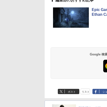
編集部のおすすめ記事
Epic G
Ethan
0X メモリ16GB SSD500GB
式限定2年保証】
かわ なんか小さ
【5倍ポイント】
ちいかわ なんか小さ
中古パソコン | Dell |
引き出し付きモニター
MAZZEL 1st
【エントリーでポイ
【超特価】厳選大手
信じていた仲間達に
 高性能 配信 動画編集 VTuber対応 eスポーツ
ー 21.5インチ フ
かわいいやつ
VisionOwl モバイルモ
くてかわいいやつ
OptiPlex 3070 SFF |
台(NM01 ミドルブラウ
photobook with
ト100％還元チャン
ーカー 液晶モニター
ンジョン奥地で殺さ
 高画質 100Hz VA
） （ワイドKC） [
ニター 14インチ タッチ
（2） （ワイドKC） [
Windows11 | デスクト
ン) 【玄関先迄納品】
ZEAL [ MAZZEL ]
GMKtec G10 ミニ
ークレット 22-23型
かけたがギフト『無
グレア 非光沢 ス
ノ ]
パネル 超薄型 自立型 収
ナガノ ]
ップ | 一年保証 | 第9世
ニトリ
PC【AMD Ryzen 5
イド フル
ガチャ』でレベル999
600
210
￥16,980
￥1,210
￥34,980
￥2,990
￥4,950
￥61,999
￥4,480
￥792
カー内蔵 3年保証
納ケース付 100％sRGB
代 | Core i5 9500
3500U DDR4 16GB
HD（1920x1080）
の仲間達を手に入れ
Anker Soundcore
BRUCE WAYNE feat.
by Amazon 天然水
薬屋のひとりごと 17
Anker Soundcore
BRUCE WAYNE feat
【Amazon.co.jp限
異世界居酒屋「の
スプレイ パソコン
非光沢IPSパネル アスペ
3.0(〜最大4.4)GHz |
512GB/256GB/1T
HDMI指定可 ノング
元パーティーメンバ
P40i オフホワイト
Flo Milli, ATL Jacob
ラベルレス 500ml
巻 (デジタル版ビッグ
P31i ブラック
Flo Milli, ATL Jacob
定】 い・ろ・は・す
ぶ」(22) (角川コミッ
ター PCモニター
クト比調整可能
MEM:8GB |
SSD】4C/8T 3.7GHz
ア EIZO IIYAMA 三
と世界に復讐＆『ざ
[Explicit]
×24本 富士山の天然
ガンガンコミックス)
[Explicit]
2L PET ラベルレス
クス・エース)
ハイビジョン 21イ
FHD1920*1200
SSD:512GB(新品) |
64GB 16T拡張
富士通 NEC IO-DAT
ぁ！』します！【電
￥7,990
￥5,990
水 バナジウム含有 水
×8本
 液晶モニター ア
PS4/XBOX/Switch/PC/Mac
DVDマルチ | 無線LAN:
Windows11 Pro 8K/
Dell HP PHILIPS等 
書籍】
￥250
￥1,380
￥770
￥250
￥1,112
￥832
Google
ミネラルウォーター
オーヤマ DT-JF
など対応 モバイルディ
なし | Win11Pro64Bit |
3画面出力 LAN *2
晶ディスプレイ【中
ペットボトル 静岡県
安心延長保証対象
スプレイ ポータブルモ
VGA追加モデル
WiFi5 Bluetooth5.0
古】
産 500ミリリットル
ニター MD-14T
Nucbox みにpc Ryz
(Smart Basic)
5
N95/N97/N100/4300
より高性能
ポスト
リスト
シ