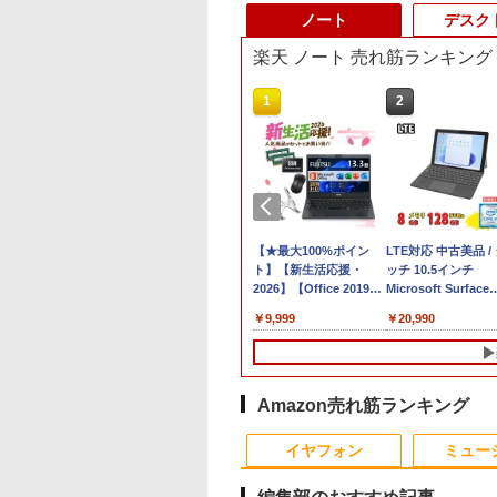
ノート
デスク
楽天 ノート 売れ筋ランキング
10
1
2
Office 2024 H&B
【最短翌日配送】ノー
【★最大100%ポイン
LTE対応 中古美品 /
Microsoft
トパソコン office付き
ト】【新生活応援・
ッチ 10.5インチ
ace Pro 7 + (Plus)
新品 おすすめ FMV
2026】【Office 2019
Microsoft Surface
タイプカバーセッ
Note A WA1-K3
H&B】富士通
GO2 Model.1927 
,800
￥136,400
￥9,999
￥20,990
ore i5 第11世代
【WEBオリジナルベー
MU937/Celeron 3865U/
HD対応WUXGA/ 第
リ 16GB ストレー
スモデル】15.6型
メモ
代CoreM3-8100Y/
SD 256GB｜2in1
Windows11 Home
リ:4GB/8GB/SSD:128GB/256GB/512GB/1T
8GB/ 爆速NVMe
ノートパソコン
Ryzen7 メモリ16GB
型/フル
128GB-SSD/ カメラ
dows11 Office付
SSD 512GB office 搭
HD/wifi/HDMI/USB3.0/
Wi-Fi6/ Office付き
Amazon売れ筋ランキング
ブレットPC サー
載モデル
中古 ノートパソコン/モ
Windows11/ Win11
10
10
1
1
1
2
2
2
ス サーフェイス
FMVWK3A75F_RK
バイルPC/Windows11
古ノートパソコン 
イヤフォン
ミュー
facePro7+ キーボ
K1TK0004JP
パソコン 中古PC タ
付属 WEBカメラ
レット 税込送料無
即日発送