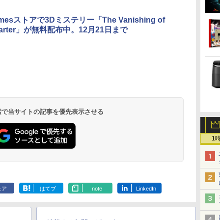
amesストアで3Dミステリー「The Vanishing of
 Carter」が無料配布中。12月21日まで
＼11日まで限定
ン
メ
ダ
Yoothi 互換品 液晶
【漫画全巻セット】
HP ProOne 600 G6
【1,000円クーポン＋ポ
Win11搭載 デスクトッ
【いたわりセット付
【週末限定999円
液晶ディスプレイ 23イ
【中古】
Yoothi 互換品
ちいかわ な
Windows11
ス】
 シ
れ
15.6インチ N156BGA-
【中古】NARUTO（ナ
AIO 21.5インチ 第10世
イント最大31.5%還
プパソコン一体型デス
き】1年をおいしくす
OFF！】 最新マイクロ
ンチ ディスプレイ フ
HUNTER×HUNTER(ハ
チ B133HAK0
くてかわいい
初心者 ゲー
ワ
限
EB3 NT156WHM-N30
ルト） ＜1〜72巻完結
代 Core i5 メモリ
元！】PCモニター 液
クトップ新品 Office付
こやかに過ごす養生手
ソフトオフィス2024付
ィリップス 液晶モニタ
ンターハンター)/漫画
チ搭載 対応 E
（ワイドKC）
9
NT156WHM-N34
＞ 岸本斉史
16GB Nvme M.2 SSD
晶ディスプレイ 24イン
き 24型フルHD液晶一
帳2027 （インプレス手
き microsoft office付
ー パソコンモニター
全巻セット◆C≪1〜39
ン FullHD 19
]
￥149,800
￥10,000
￥20,750
￥48,800
￥10,143
￥52,999
￥3,080
￥84,000
￥11,480
￥20,900
￥11,900
￥1,100
て
NT156WHM-N35
512GB Office付き
チ VA FHD 1080P フル
体型 デスクトップパソ
帳2027） [ 久保奈穂実
き 中古パソコン 中古
ゲーミングモニター
巻（既刊）≫【即納】
IPS LED LC
.
Anker Soundcore
On My Road
by Amazon 天然水
ONE PIECE モノクロ
【2026年アップグレ
On My Road
by Amazon 炭酸水
HUNTER×HUNTER
Xiaomi シャオミ
BUGS LIFE
【Amazon.co.jp限
スーパーの裏でヤニ吸
レ
ー
NT156WHM-N40
Webカメラ WiFi Type-
HD 非光沢ディスプレ
コン Core i7 3615MQ
]
デスクトップパソコン
PCモニター 23.8
【コンビニ受取/郵便局
機能付き液晶
Liberty 5 ミッドナイ
(Stadium ver.)
ラベルレス 2L×9本
版 115 (ジャンプコミ
ード版】AOKIMI ワ
(Stadium ver.)
ラベルレス 500ml
モノクロ版 39 (ジャ
REDMI Buds 8 Lite ワ
定】 伊藤園 磨かれ
うふたり 9巻 (デジタル
菱
ま
NT156WHM-N44
C Windows11 一体型
イ
メモリ16GB
最新オフィス 第10世代
1920×1080 HDMI D-
受取対応】
On-Cell 
￥250
トブラック
ックスDIGITAL)
イヤレスイヤホン
×24本 強炭酸水 ペッ
ンプコミックス
イヤレスイヤホン
て、澄みきった日本の
版ビッグガンガンコミ
A
子
BOE076E 対応 45%
中古パソコン
（100Hz/VGA/HDMI1.4
SSD512GB USB 3.0 無
国内メーカー 安心サポ
Sub ブラック スピーカ
ネル 修理交
￥250
￥1,117
￥250
bluetooth イヤホン
トボトル 500ミリリ
DIGITAL)
Bluetooth 5.4 ノイズ
水 2L 8本 ラベルレス [
ックス)
4K
液
NTSC 60Hz
ブルーライト軽減 フリ
線搭載 初心者向け 初
ート 高品質
ー：なし
ニット
￥14,990
￥594
￥1,964
￥1,625
￥572
￥3,480
￥998
￥810
 検索で当サイトの記事を優先表示させる
V12 小型軽量 ブルー
ットル (Smart
キャンセリング ANC
ケース ] [ 水 ] [ ペット
1920x1080 FullHD IPS
ッカーレス VESA対応
期設定済み テレワーク
Windows11 Pro NEC
24E2N2100/11
トゥースHi-Fi 最大
Basic)
36時間再生
ボトル ] [ 箱買い ] [ ス
LED LCD 液晶ディス
Adaptive Sync対応
応援 在宅勤務
Mate MKH29B-9 Core
36時間再生 ぶるーと
トック ] [ 水分補給 ]
en
プレイ 修理交換用液晶
4000:1コントラスト チ
i7 16GB 中古 パソコン
ゅーす コードレス
1
パネル
ルト調節可 PCモニタ
デスクトップパソコン
ENCノイズキャンセ
U/N150
ー KTC H24V27
リング 自動ペアリン
グ Type-C充電 マイ
ク付き 防水 タッチ式
音量調整 スポーツ/通
勤/通学/WEB会議(ホ
ェア
はてブ
note
LinkedIn
ワイト)