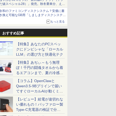
だ値スペシャル28）」発売。秋冬乗車分、えき
ねっと限定
令和のファミコンディスクシステム？安価に書
き換え可能なGB用「しましまディスクシステ
ム」
もっと見る
おすすめ記事
【特集】あなたのPCスペッ
クにドンピシャな「ローカル
LLM」の選び方と快適化テク
【特集】あぢぃ～もう無理
ぽ！千円の闘魂タオルから着
るエアコンまで、夏の冷感グ
ッズ一挙紹介
【コラム】OpenClawと
Qwen3.5-9Bプリインで届い
てすぐローカルAIが動くミニ
PC「SER9 Pro」
【レビュー】給電が途切れな
い優れもの！バッファロー製
Type-C充電器の検証で分か
ったこと