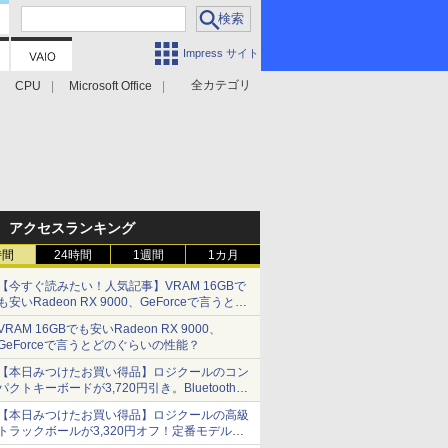
Impress サイト
全カテゴリ
CPU
Microsoft Office
アクセスランキング
時間
24時間
1週間
1カ月
【今すぐ読みたい！人気記事】VRAM 16GBで
も安いRadeon RX 9000、GeForceで言うとど
のぐらいの性能？ - PC Watch
VRAM 16GBでも安いRadeon RX 9000、
GeForceで言うとどのぐらいの性能？
【本日みつけたお買い得品】ロジクールのコン
パクトキーボードが3,720円引き。Bluetoothで3
台接続対応
【本日みつけたお買い得品】ロジクールの高級
トラックボールが3,320円オフ！定番モデルも
5,280円に割引中