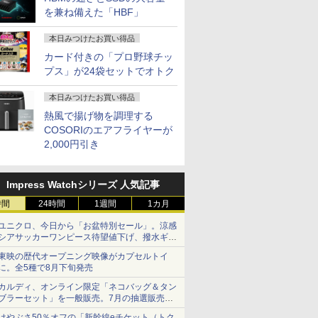
を兼ね備えた「HBF」
本日みつけたお買い得品
カード付きの「プロ野球チッ
プス」が24袋セットでオトク
本日みつけたお買い得品
熱風で揚げ物を調理する
COSORIのエアフライヤーが
2,000円引き
Impress Watchシリーズ 人気記事
時間
24時間
1週間
1カ月
ユニクロ、今日から「お盆特別セール」。涼感
シアサッカーワンピース待望値下げ、撥水ギア
ショーツは1990円に
東映の歴代オープニング映像がカプセルトイ
に。全5種で8月下旬発売
カルディ、オンライン限定「ネコバッグ＆タン
ブラーセット」を一般販売。7月の抽選販売の
当選無効分
はやぶさ50％オフの「新幹線eチケット（トク