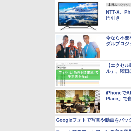
本日みつけたお
NTT-X、Ph
円引き
今なら不要
ダルプロジ
【エクセル
ル」、曜日
iPhoneで
Place」
Googleフォトで写真や動画をバ