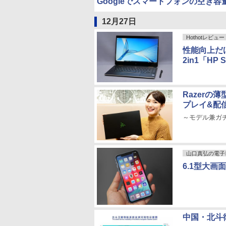
Googleでスマートフォンの空き
12月27日
Hothotレビュー
性能向上だ
2in1「HP S
Razerの
プレイ&配
～モデル兼ガ
山口真弘の電子
6.1型大画
中国・北斗