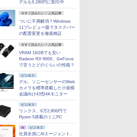
デルも5,280円に割引中
今すぐ読みたい！人気記事
ついに不満解消？Windows
11プレビュー版でタスクバー
の配置変更を徹底検証
今すぐ読みたい！人気記事
VRAM 16GBでも安い
Radeon RX 9000、GeForce
で言うとどのぐらいの性能？
ビジネス
デル、ソニーセンサーのWeb
カメラを標準搭載した小規模
会議向け43型4Kモニター
ビジネス
リンクス、6万2,800円で
Ryzen 5搭載のミニPC
AI
ビジネス
社員全員にAIエージェント、