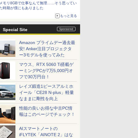
メモリ8GBで仕事なんて無理……そう思ってい
た時期が僕にもありました
もっと見る
Special Site
Amazon プライムデー過去最
安! Anker注目プロジェクタ
ー3モデルを使ってみた
マウス、RTX 5060 Ti搭載ゲ
ーミングPCが7万5,000円オ
フで30万円台！
レイズ鍛造1ピースアルミホ
イール「CE28 N-plus」軽量
なままに剛性を向上
性能の良いお得な中古PC情
報はこのページでチェック！
AIスマートノートの
iFLYTEK「AINOTE 2」はな