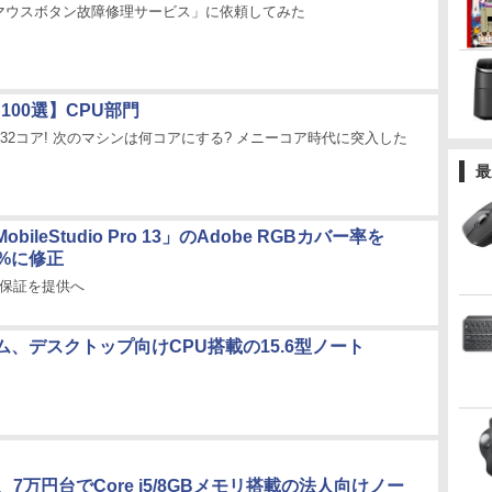
マウスボタン故障修理サービス」に依頼してみた
100選】CPU部門
…32コア! 次のマシンは何コアにする? メニーコア時代に突入した
最
bileStudio Pro 13」のAdobe RGBカバー率を
0%に修正
長保証を提供へ
ム、デスクトップ向けCPU搭載の15.6型ノート
O、7万円台でCore i5/8GBメモリ搭載の法人向けノー