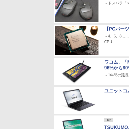
～ドスパラ「
【PCパーツ
～4、6、8…
CPU
ワコム、「Mo
96%から8
～1年間の延
ユニットコ
.biz
TSUKUM