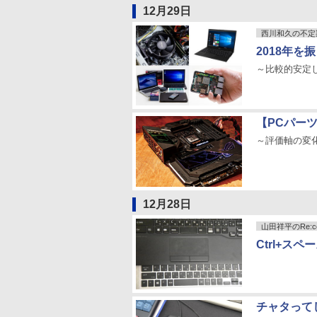
12月29日
西川和久の不定
2018年を
～比較的安定
【PCパー
～評価軸の変化
12月28日
山田祥平のRe:con
Ctrl+ス
チャタってし