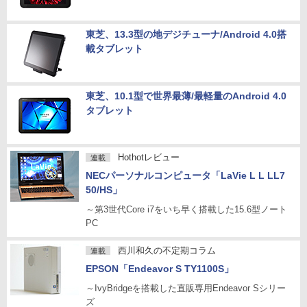
東芝、13.3型の地デジチューナ/Android 4.0搭
載タブレット
東芝、10.1型で世界最薄/最軽量のAndroid 4.0
タブレット
Hothotレビュー
連載
NECパーソナルコンピュータ「LaVie L L LL7
50/HS」
～第3世代Core i7をいち早く搭載した15.6型ノート
PC
西川和久の不定期コラム
連載
EPSON「Endeavor S TY1100S」
～IvyBridgeを搭載した直販専用Endeavor Sシリー
ズ