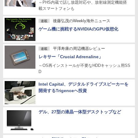
～PHS内蔵で話し放題対応や、放射線測定機能搭
載スマートフォンも
後藤弘茂のWeekly海外ニュース
連載
ゲーム機に挑戦するNVIDIAのGPU仮想化
平澤寿康の周辺機器レビュー
連載
レキサー「Crucial Adrenaline」
～OS再インストールが不要なHDDキャッシュ用SS
D
Intel Capital、デジタルドライブスピーカーを
開発するTrigenceへ投資
デル、27型の液晶一体型デスクトップなど