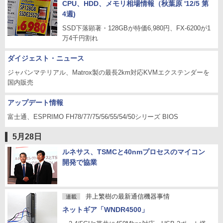
CPU、HDD、メモリ相場情報（秋葉原 '12/5 第
4週)
SSD下落顕著・128GBが特価6,980円、FX-6200が1
万4千円割れ
ダイジェスト・ニュース
ジャパンマテリアル、Matrox製の最長2km対応KVMエクステンダーを
国内販売
アップデート情報
富士通、ESPRIMO FH78/77/75/56/55/54/50シリーズ BIOS
5月28日
ルネサス、TSMCと40nmプロセスのマイコン
開発で協業
井上繁樹の最新通信機器事情
連載
ネットギア「WNDR4500」