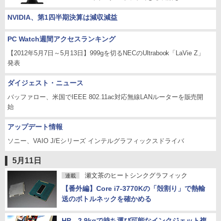
NVIDIA、第1四半期決算は減収減益
PC Watch週間アクセスランキング
【2012年5月7日～5月13日】999gを切るNECのUltrabook「LaVie Z」
発表
ダイジェスト・ニュース
バッファロー、米国でIEEE 802.11ac対応無線LANルーターを販売開
始
アップデート情報
ソニー、VAIO J/Eシリーズ インテルグラフィックスドライバ
5月11日
瀬文茶のヒートシンクグラフィック
連載
【番外編】Core i7-3770Kの「殻割り」で熱輸
送のボトルネックを確かめる
HP、2.9kgで持ち運び可能なインクジェット複