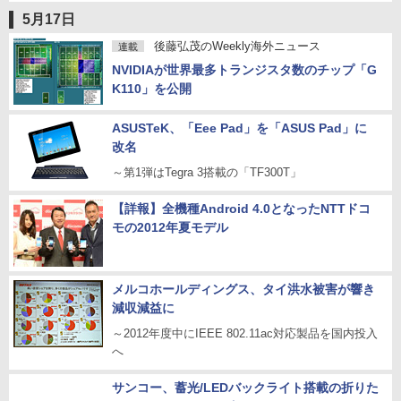
5月17日
後藤弘茂のWeekly海外ニュース
連載
NVIDIAが世界最多トランジスタ数のチップ「G
K110」を公開
ASUSTeK、「Eee Pad」を「ASUS Pad」に
改名
～第1弾はTegra 3搭載の「TF300T」
【詳報】全機種Android 4.0となったNTTドコ
モの2012年夏モデル
メルコホールディングス、タイ洪水被害が響き
減収減益に
～2012年度中にIEEE 802.11ac対応製品を国内投入
へ
サンコー、蓄光/LEDバックライト搭載の折りた