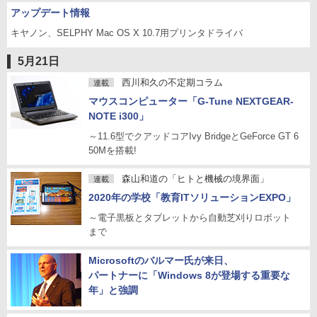
アップデート情報
キヤノン、SELPHY Mac OS X 10.7用プリンタドライバ
5月21日
西川和久の不定期コラム
連載
マウスコンピューター「G-Tune NEXTGEAR-
NOTE i300」
～11.6型でクアッドコアIvy BridgeとGeForce GT 6
50Mを搭載!
森山和道の「ヒトと機械の境界面」
連載
2020年の学校「教育ITソリューションEXPO」
～電子黒板とタブレットから自動芝刈りロボット
まで
Microsoftのバルマー氏が来日、
パートナーに「Windows 8が登場する重要な
年」と強調