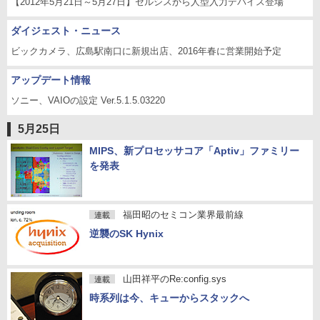
【2012年5月21日～5月27日】セルシスから人型入力デバイス登場
ダイジェスト・ニュース
ビックカメラ、広島駅南口に新規出店、2016年春に営業開始予定
アップデート情報
ソニー、VAIOの設定 Ver.5.1.5.03220
5月25日
MIPS、新プロセッサコア「Aptiv」ファミリー
を発表
福田昭のセミコン業界最前線
連載
逆襲のSK Hynix
山田祥平のRe:config.sys
連載
時系列は今、キューからスタックへ