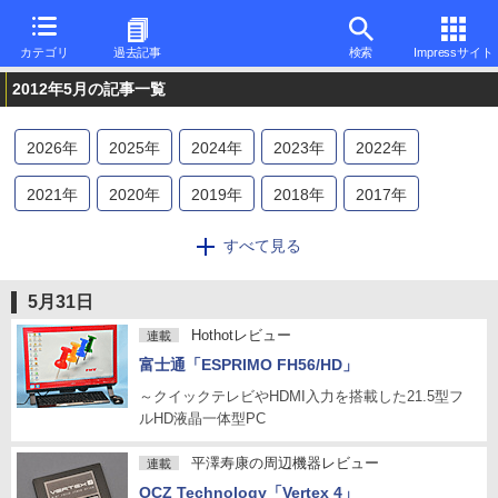
カテゴリ
過去記事
検索
Impressサイト
2012年5月の記事一覧
2026
年
2025
年
2024
年
2023
年
2022
年
2021
年
2020
年
2019
年
2018
年
2017
年
2016
年
2015
年
2014
年
2013
年
2012
年
すべて見る
2011
年
2010
年
2009
年
2008
年
2007
年
5月31日
2006
年
2005
年
2004
年
2003
年
2002
年
Hothotレビュー
連載
富士通「ESPRIMO FH56/HD」
2001
年
2000
年
1999
年
1998
年
1997
年
～クイックテレビやHDMI入力を搭載した21.5型フ
ルHD液晶一体型PC
1996
年
平澤寿康の周辺機器レビュー
連載
OCZ Technology「Vertex 4」