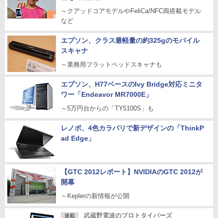
～クアッドコアモデルやFeliCa/NFC両搭載モデル
など
エプソン、クラス最軽量の約325gのモバイル
スキャナ
～業務用フラットベッドスキャナも
エプソン、H77ベースのIvy Bridge対応ミニタ
ワー「Endeavor MR7000E」
～5万円台からの「TY5100S」も
レノボ、4色カラバリで新デザインの「ThinkP
ad Edge」
【GTC 2012レポート】NVIDIAのGTC 2012が
開幕
～Keplerの新情報が公開
武蔵野電波のプロトタイパーズ
連載