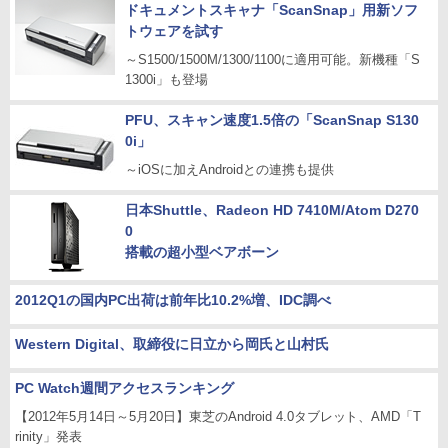
ドキュメントスキャナ「ScanSnap」用新ソフ
トウェアを試す
～S1500/1500M/1300/1100に適用可能。新機種「S
1300i」も登場
PFU、スキャン速度1.5倍の「ScanSnap S130
0i」
～iOSに加えAndroidとの連携も提供
日本Shuttle、Radeon HD 7410M/Atom D270
0
搭載の超小型ベアボーン
2012Q1の国内PC出荷は前年比10.2%増、IDC調べ
Western Digital、取締役に日立から岡氏と山村氏
PC Watch週間アクセスランキング
【2012年5月14日～5月20日】東芝のAndroid 4.0タブレット、AMD「T
rinity」発表