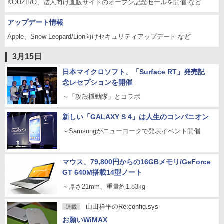
KOUZIRO、法人向け直販サイトのオープン記念セールを開催 など
アップデート情報
Apple、Snow Leopard/Lion向けセキュリティアップデート など
3月15日
日本マイクロソフト、「Surface RT」発売記
念レセプションを開催
～「攻殻機動隊」とコラボ
新しい「GALAXY S 4」は人生のコンパニオン
～Samsungがニューヨークで発表イベント開催
マウス、79,800円からの16GBメモリ/GeForce
GT 640M搭載14型ノート
～厚さ21mm、重量約1.83kg
山田祥平のRe:config.sys
連載
お願いWiMAX