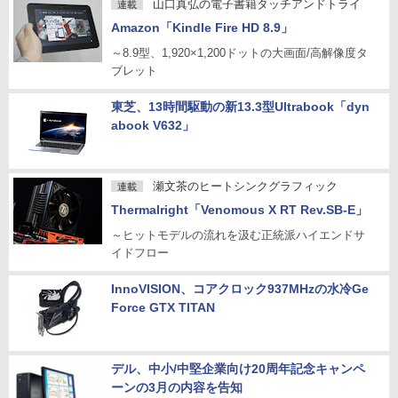
山口真弘の電子書籍タッチアンドトライ
連載
Amazon「Kindle Fire HD 8.9」
～8.9型、1,920×1,200ドットの大画面/高解像度タ
ブレット
東芝、13時間駆動の新13.3型Ultrabook「dyn
abook V632」
瀬文茶のヒートシンクグラフィック
連載
Thermalright「Venomous X RT Rev.SB-E」
～ヒットモデルの流れを汲む正統派ハイエンドサ
イドフロー
InnoVISION、コアクロック937MHzの水冷Ge
Force GTX TITAN
デル、中小/中堅企業向け20周年記念キャンペ
ーンの3月の内容を告知