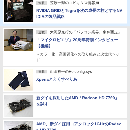
笠原一輝のユビキタス情報局
連載
NVIDIA GRIDとTegraを次の成長の柱とするNV
IDIAの製品戦略
大河原克行の「パソコン業界、東奔西走」
連載
「マイクロピエゾ」20周年特別インタビュー
【後編】
～カラー化、高画質化への取り組みと次世代ヘッ
ド
山田祥平のRe:config.sys
連載
Xperiaとえくすぺりあ
新ダイを採用したAMD「Radeon HD 7790」
を試す
AMD、新ダイ採用コアクロック1GHzのRadeo