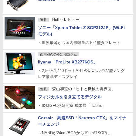
Hothotレビュー
連載
ソニー「Xperia Tablet Z SGP312JP」(Wi-Fi
モデル)
～世界最薄かつ国内最軽量の10.1型タブレット
西川和久の不定期コラム
iiyama「ProLite XB2776QS」
～2,560×1,440ドットAH-IPSパネルの27型ノング
レア液晶ディスプレイ
森山和道の「ヒトと機械の境界面」
連載
フィジカルを引き立てるデジタル
～慶應SFC筧研究室 成果展「Habilis」
Corsair、高速SSD「Neutron GTX」をマイナ
ーチェンジ
～NANDが24nm/BGAから19nm/TSOPに