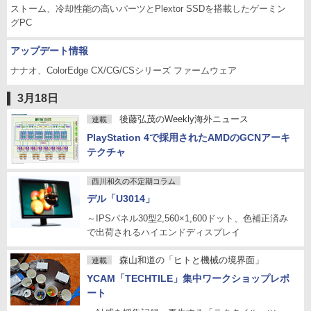
ストーム、冷却性能の高いパーツとPlextor SSDを搭載したゲーミン
グPC
アップデート情報
ナナオ、ColorEdge CX/CG/CSシリーズ ファームウェア
3月18日
後藤弘茂のWeekly海外ニュース
連載
PlayStation 4で採用されたAMDのGCNアーキ
テクチャ
西川和久の不定期コラム
デル「U3014」
～IPSパネル30型2,560×1,600ドット、色補正済み
で出荷されるハイエンドディスプレイ
森山和道の「ヒトと機械の境界面」
連載
YCAM「TECHTILE」集中ワークショップレポ
ート