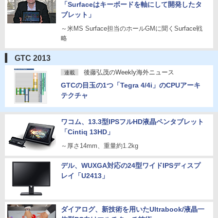
「Surfaceはキーボードを軸にして開発したタ
ブレット」
～米MS Surface担当のホールGMに聞くSurface戦
略
GTC 2013
後藤弘茂のWeekly海外ニュース
連載
GTCの目玉の1つ「Tegra 4/4i」のCPUアーキ
テクチャ
ワコム、13.3型IPSフルHD液晶ペンタブレット
「Cintiq 13HD」
～厚さ14mm、重量約1.2kg
デル、WUXGA対応の24型ワイドIPSディスプ
レイ「U2413」
ダイアログ、新技術を用いたUltrabook/液晶一