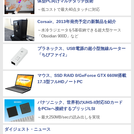
体型PC向けマルチタッチ技術
～低コストで最大40点タッチに対応
Corsair、2013年発売予定の新製品を紹介
～水冷ラジエータを5基収納できる超大型ケース
「Obsidian 900D」など
プラネックス、USB電源の超小型無線ルーター
「ちびファイ2」
マウス、SSD RAID 0/GeForce GTX 660M搭載
17.3型フルHDノートPC
パナソニック、世界初のUHS-II対応SDカード
をPCIeへ接続するブリッジLSI
～最大250MB/secの読み出しを実現
ダイジェスト・ニュース