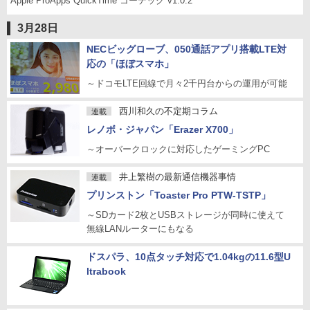
Apple ProApps QuickTime コーデック v1.0.2
3月28日
NECビッグローブ、050通話アプリ搭載LTE対
応の「ほぼスマホ」
～ドコモLTE回線で月々2千円台からの運用が可能
西川和久の不定期コラム
連載
レノボ・ジャパン「Erazer X700」
～オーバークロックに対応したゲーミングPC
井上繁樹の最新通信機器事情
連載
プリンストン「Toaster Pro PTW-TSTP」
～SDカード2枚とUSBストレージが同時に使えて
無線LANルーターにもなる
ドスパラ、10点タッチ対応で1.04kgの11.6型U
ltrabook