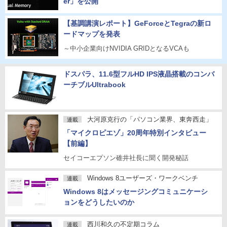
er」を公開
【基調講演レポート】GeForceとTegraの新ロ
ードマップを発表
～中小企業向けNVIDIA GRIDとなるVCAも
ドスパラ、11.6型フルHD IPS液晶搭載のコンバ
ーチブルUltrabook
大河原克行の「パソコン業界、東奔西走」
連載
「マイクロピエゾ」20周年特別インタビュー
【前編】
セイコーエプソン碓井社長に聞く開発秘話
Windows 8ユーザーズ・ワークベンチ
連載
Windows 8はメッセージングコミュニケーシ
ョンをどうしたいのか
西川和久の不定期コラム
連載