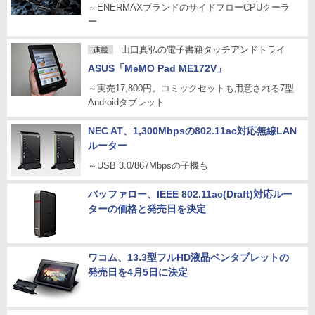
～ENERMAXブランドのサイドフローCPUクーラ
ー
山口真弘の電子書籍タッチアンドトライ
連載
ASUS「MeMO Pad ME172V」
～実売17,800円。コミックセットも用意される7型
Androidタブレット
NEC AT、1,300Mbpsの802.11ac対応無線LAN
ルーター
～USB 3.0/867Mbpsの子機も
バッファロー、IEEE 802.11ac(Draft)対応ルー
ターの価格と発売日を決定
ワコム、13.3型フルHD液晶ペンタブレットの
発売日を4月5日に決定