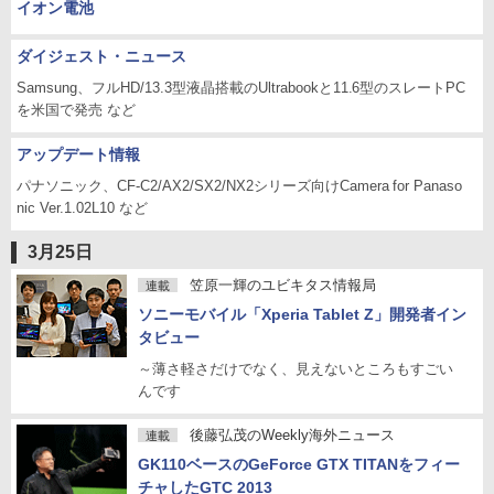
イオン電池
ダイジェスト・ニュース
Samsung、フルHD/13.3型液晶搭載のUltrabookと11.6型のスレートPC
を米国で発売 など
アップデート情報
パナソニック、CF-C2/AX2/SX2/NX2シリーズ向けCamera for Panaso
nic Ver.1.02L10 など
3月25日
笠原一輝のユビキタス情報局
連載
ソニーモバイル「Xperia Tablet Z」開発者イン
タビュー
～薄さ軽さだけでなく、見えないところもすごい
んです
後藤弘茂のWeekly海外ニュース
連載
GK110ベースのGeForce GTX TITANをフィー
チャしたGTC 2013