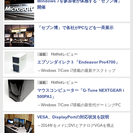
Windows 7を参加者が体感する「セブン博」
開催
「セブン博」で各社がPCなどを一斉展示
Hothotレビュー
連載
エプソンダイレクト「Endeavor Pro4700」
～Windows 7/Core i7搭載の最新デスクトップ
Hothotレビュー
連載
マウスコンピューター「G-Tune NEXTGEAR i
500PA1」
～Windows 7/Core i7搭載の新世代ゲーミングPC
VESA、DisplayPortの対応状況を説明
～2014年をメドにDVIとアナログVGAを廃止