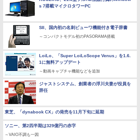
s 7搭載マイクロタワーPC
SII、国内初の名刺ビューワ機能付き電子辞書
～コンパクトモデル初のPASORAMA搭載
LoiLo、「Super LoiLoScope Venus」を1.6.
1に無料アップデート
～動画キャプチャ機能などを追加
ジャストシステム、創業者の浮川夫妻が役員を
辞任
東芝、「dynabook CX」の発売を11月下旬に延期
ソニー、第2四半期は329億円の赤字
～VAIO不調も一因