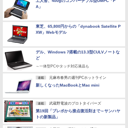
工人舎、400gのコンバーチブル型UMPC「P
A」
東芝、65,800円からの「dynabook Satellite P
XW」Webモデル
デル、Windows 7搭載の13.3型CULVノートな
ど
～一体型PCやタッチ対応液晶も
元麻布春男の週刊PCホットライン
連載
新しくなったMacBookとMac mini
武蔵野電波のプロトタイパーズ
連載
第19回「ブレボから接点復活剤まで～サンハヤ
トの新製品」