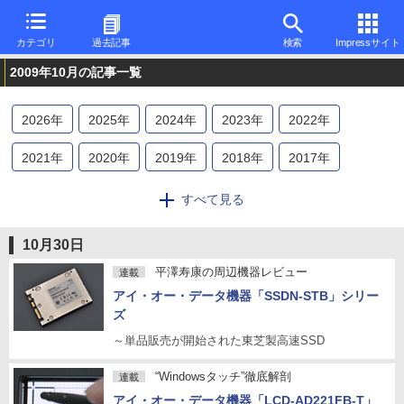
カテゴリ
過去記事
検索
Impressサイト
2009年10月の記事一覧
2026
年
2025
年
2024
年
2023
年
2022
年
2021
年
2020
年
2019
年
2018
年
2017
年
2016
年
2015
年
2014
年
2013
年
2012
年
すべて見る
2011
年
2010
年
2009
年
2008
年
2007
年
10月30日
2006
年
2005
年
2004
年
2003
年
2002
年
平澤寿康の周辺機器レビュー
連載
アイ・オー・データ機器「SSDN-STB」シリー
2001
年
2000
年
1999
年
1998
年
1997
年
ズ
～単品販売が開始された東芝製高速SSD
1996
年
“Windowsタッチ”徹底解剖
連載
アイ・オー・データ機器「LCD-AD221FB-T」