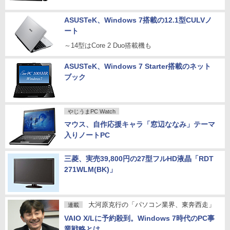
ASUSTeK、Windows 7搭載の12.1型CULVノ
ート
～14型はCore 2 Duo搭載機も
ASUSTeK、Windows 7 Starter搭載のネット
ブック
やじうまPC Watch
マウス、自作応援キャラ「窓辺ななみ」テーマ
入りノートPC
三菱、実売39,800円の27型フルHD液晶「RDT
271WLM(BK)」
大河原克行の「パソコン業界、東奔西走」
連載
VAIO X/Lに予約殺到。Windows 7時代のPC事
業戦略とは