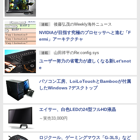
後藤弘茂のWeekly海外ニュース
連載
NVIDIAが目指す究極のプロセッサへと進む「F
ermi」アーキテクチャ
山田祥平のRe:config.sys
連載
ユーザー努力の省電力が虚しくなる新Let'snot
e
パソコン工房、LoiLoTouchとBambooが付属
したWindows 7デスクトップ
エイサー、白色LEDの24型フルHD液晶
～実売33,000円
ロジクール、ゲーミングマウス「G-3LS」など