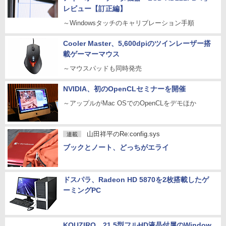
レビュー【訂正編】
～Windowsタッチのキャリブレーション手順
Cooler Master、5,600dpiのツインレーザー搭
載ゲーマーマウス
～マウスパッドも同時発売
NVIDIA、初のOpenCLセミナーを開催
～アップルがMac OSでのOpenCLをデモほか
山田祥平のRe:config.sys
連載
ブックとノート、どっちがエライ
ドスパラ、Radeon HD 5870を2枚搭載したゲ
ーミングPC
KOUZIRO、21.5型フルHD液晶付属のWindow