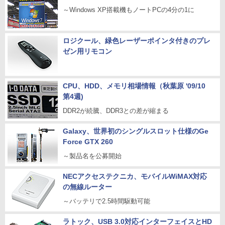
～Windows XP搭載機もノートPCの4分の1に
ロジクール、緑色レーザーポインタ付きのプレ
ゼン用リモコン
CPU、HDD、メモリ相場情報（秋葉原 '09/10
第4週)
DDR2が続騰、DDR3との差が縮まる
Galaxy、世界初のシングルスロット仕様のGe
Force GTX 260
～製品名を公募開始
NECアクセステクニカ、モバイルWiMAX対応
の無線ルーター
～バッテリで2.5時間駆動可能
ラトック、USB 3.0対応インターフェイスとHD