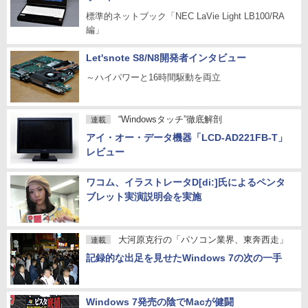
標準的ネットブック「NEC LaVie Light LB100/RA
編」
Let'snote S8/N8開発者インタビュー
～ハイパワーと16時間駆動を両立
“Windowsタッチ”徹底解剖
連載
アイ・オー・データ機器「LCD-AD221FB-T」
レビュー
ワコム、イラストレータD[di:]氏によるペンタ
ブレット実演説明会を実施
大河原克行の「パソコン業界、東奔西走」
連載
記録的な出足を見せたWindows 7の次の一手
Windows 7発売の陰でMacが健闘