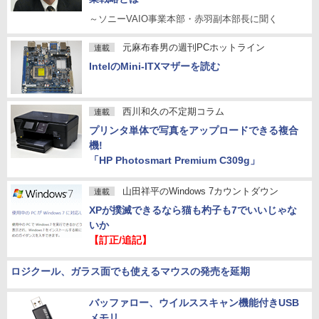
～ソニーVAIO事業本部・赤羽副本部長に聞く
元麻布春男の週刊PCホットライン
連載
IntelのMini-ITXマザーを読む
西川和久の不定期コラム
連載
プリンタ単体で写真をアップロードできる複合
機!
「HP Photosmart Premium C309g」
山田祥平のWindows 7カウントダウン
連載
XPが撲滅できるなら猫も杓子も7でいいじゃな
いか
【訂正/追記】
ロジクール、ガラス面でも使えるマウスの発売を延期
バッファロー、ウイルススキャン機能付きUSB
メモリ