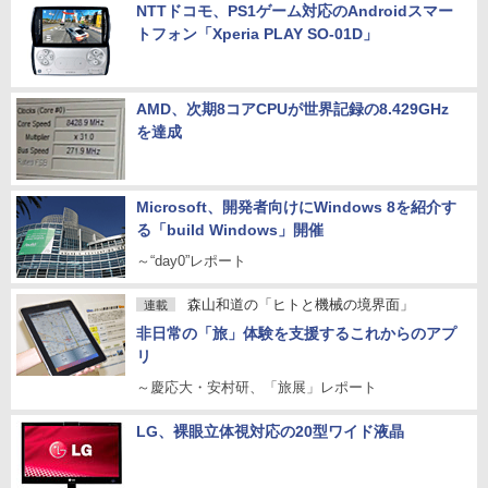
NTTドコモ、PS1ゲーム対応のAndroidスマー
トフォン「Xperia PLAY SO-01D」
AMD、次期8コアCPUが世界記録の8.429GHz
を達成
Microsoft、開発者向けにWindows 8を紹介す
る「build Windows」開催
～“day0”レポート
森山和道の「ヒトと機械の境界面」
連載
非日常の「旅」体験を支援するこれからのアプ
リ
～慶応大・安村研、「旅展」レポート
LG、裸眼立体視対応の20型ワイド液晶