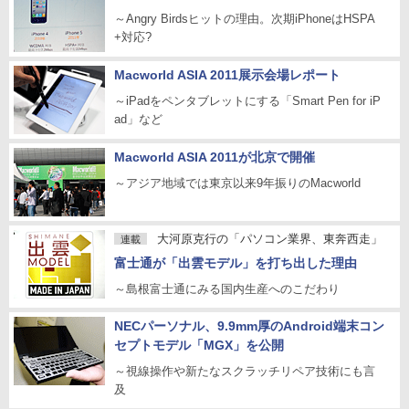
～Angry Birdsヒットの理由。次期iPhoneはHSPA
+対応?
Macworld ASIA 2011展示会場レポート
～iPadをペンタブレットにする「Smart Pen for iP
ad」など
Macworld ASIA 2011が北京で開催
～アジア地域では東京以来9年振りのMacworld
大河原克行の「パソコン業界、東奔西走」
連載
富士通が「出雲モデル」を打ち出した理由
～島根富士通にみる国内生産へのこだわり
NECパーソナル、9.9mm厚のAndroid端末コン
セプトモデル「MGX」を公開
～視線操作や新たなスクラッチリペア技術にも言
及