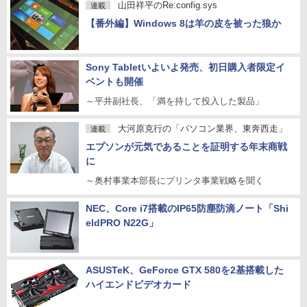
山田祥平のRe:config.sys
連載
【番外編】Windows 8は羊の皮を被った狼か
Sony Tabletいよいよ発売、初日購入者限定イ
ベントも開催
～平井副社長、「満を持して投入した製品」
大河原克行の「パソコン業界、東奔西走」
連載
エプソンが元気であることを証明する年末商戦
に
～奥村事業本部長にプリンタ事業戦略を聞く
NEC、Core i7搭載のIP65防塵防滴ノート「Shi
eldPRO N22G」
ASUSTeK、GeForce GTX 580を2基搭載した
ハイエンドビデオカード