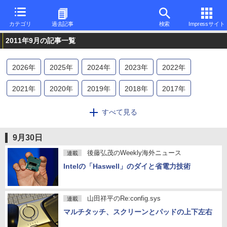
カテゴリ
過去記事
検索
Impressサイト
2011年9月の記事一覧
2026
年
2025
年
2024
年
2023
年
2022
年
2021
年
2020
年
2019
年
2018
年
2017
年
2016
年
2015
年
2014
年
2013
年
2012
年
すべて見る
2011
年
2010
年
2009
年
2008
年
2007
年
9月30日
2006
年
2005
年
2004
年
2003
年
2002
年
後藤弘茂のWeekly海外ニュース
連載
Intelの「Haswell」のダイと省電力技術
2001
年
2000
年
1999
年
1998
年
1997
年
1996
年
山田祥平のRe:config.sys
連載
マルチタッチ、スクリーンとパッドの上下左右