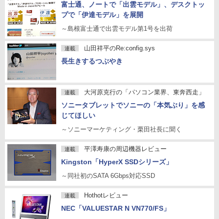
富士通、ノートで「出雲モデル」、デスクトッ
プで「伊達モデル」を展開
～島根富士通で出雲モデル第1号を出荷
山田祥平のRe:config.sys
連載
長生きするつぶやき
大河原克行の「パソコン業界、東奔西走」
連載
ソニータブレットでソニーの「本気ぶり」を感
じてほしい
～ソニーマーケティング・栗田社長に聞く
平澤寿康の周辺機器レビュー
連載
Kingston「HyperX SSDシリーズ」
～同社初のSATA 6Gbps対応SSD
Hothotレビュー
連載
NEC「VALUESTAR N VN770/FS」