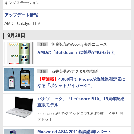
キングステーション
アップデート情報
AMD、Catalyst 11.9
9月28日
後藤弘茂のWeekly海外ニュース
連載
AMDの「Bulldozer」は製品で4GHz超え
石井英男のデジタル探検隊
連載
【新連載】
4,000円でiPhoneが放射線測定器に
なる「ポケットガイガーKIT」
パナソニック、「Let'snote B10」15周年記念
直販モデル
～Let'snote初のクアッドコアCPU搭載、メモリ最
大16GB
Macworld ASIA 2011基調講演レポート