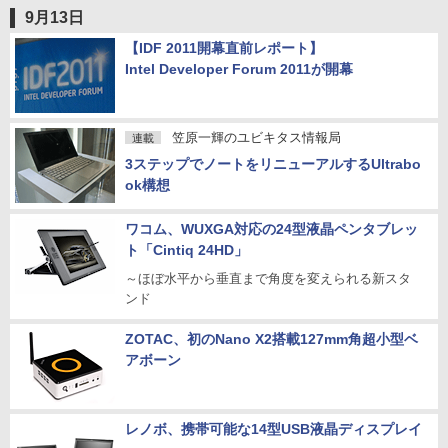
9月13日
【IDF 2011開幕直前レポート】
Intel Developer Forum 2011が開幕
笠原一輝のユビキタス情報局
連載
3ステップでノートをリニューアルするUltrabo
ok構想
ワコム、WUXGA対応の24型液晶ペンタブレッ
ト「Cintiq 24HD」
～ほぼ水平から垂直まで角度を変えられる新スタ
ンド
ZOTAC、初のNano X2搭載127mm角超小型ベ
アボーン
レノボ、携帯可能な14型USB液晶ディスプレイ