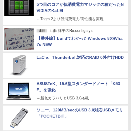
5つ目のコアが低消費電力マジックの種だったN
VIDIAのKal-El
～Tegra 2より低消費電力/高性能を実現
山田祥平のRe:config.sys
連載
【番外編】buildでわかったWindows 8のWha
t's NEW
LaCie、Thunderbolt対応のRAID 0外付けHDD
ASUSTeK、15.6型スタンダードノート「K53
E」を強化
～新色カラバリとUSB 3.0搭載
ソニー、120MB/secのUSB 3.0対応USBメモリ
「POCKETBIT」