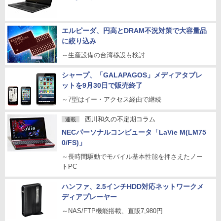
エルピーダ、円高とDRAM不況対策で大容量品
に絞り込み
～生産設備の台湾移設も検討
シャープ、「GALAPAGOS」メディアタブレ
ットを9月30日で販売終了
～7型はイー・アクセス経由で継続
西川和久の不定期コラム
連載
NECパーソナルコンピュータ「LaVie M(LM75
0/FS)」
～長時間駆動でモバイル基本性能を押さえたノー
トPC
ハンファ、2.5インチHDD対応ネットワークメ
ディアプレーヤー
～NAS/FTP機能搭載、直販7,980円