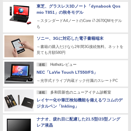
東芝、グラスレス3Dノート「dynabook Qos
mio T851」の秋冬モデル
～スタンダードA4ノートのCore i7-2670QMモデル
も
ソニー、3Gに対応した電子書籍端末
～書籍の購入だけなら2年間3G接続無料。ネットを
見ても月額580円
Hothotレビュー
連載
NEC「LaVie Touch LT550/FS」
～光学式ドライブ内蔵ドック付属のスレートPC
多和田新也のニューアイテム診断室
連載
レイヤー化や筆圧検知機能を備えるワコムのデ
ジタルペン「Inkling」
ナナオ、疲れ目に配慮した21.5型/23型ノング
レア液晶