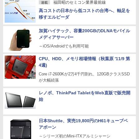
福田昭のセミコン業界最前線
連載
高コストの日本から低コストの台湾へ、軸足を
移すエルピーダ
加賀ハイテック、容量200GBのDLNAモバイル
メディアサーバー
～iOS/Androidでも利用可能
CPU、HDD、メモリ相場情報（秋葉原 '11/9 第
4週)
Core i7-2600Kが2万4千円割れ、120GBクラスSSD
が大幅続落
レノボ、ThinkPad TabletをWeb直販で販売開
始
日本Shuttle、実売19,800円のH61キューブベ
アボーン
～シリーズ初のMini-ITXアルミシャーシ