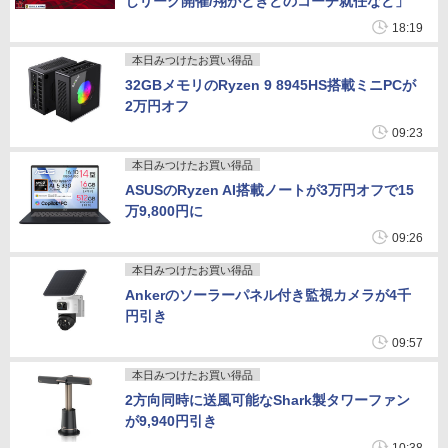
じリーグ開催/翔がときどのコーチ就任など」
18:19
本日みつけたお買い得品
32GBメモリのRyzen 9 8945HS搭載ミニPCが
2万円オフ
09:23
本日みつけたお買い得品
ASUSのRyzen AI搭載ノートが3万円オフで15
万9,800円に
09:26
本日みつけたお買い得品
Ankerのソーラーパネル付き監視カメラが4千
円引き
09:57
本日みつけたお買い得品
2方向同時に送風可能なShark製タワーファン
が9,940円引き