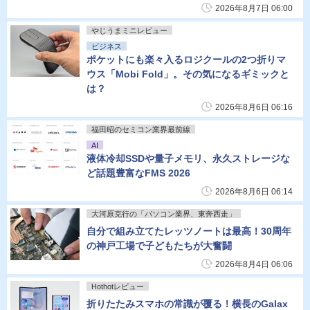
2026年8月7日 06:00
やじうまミニレビュー
ビジネス
ポケットにも楽々入るロジクールの2つ折りマ
ウス「Mobi Fold」。その気になるギミックと
は？
2026年8月6日 06:16
福田昭のセミコン業界最前線
AI
液体冷却SSDや量子メモリ、永久ストレージな
ど話題豊富なFMS 2026
2026年8月6日 06:14
大河原克行の「パソコン業界、東奔西走」
自分で組み立てたレッツノートは最高！30周年
の神戸工場で子どもたちが大奮闘
2026年8月4日 06:06
Hothotレビュー
折りたたみスマホの常識が覆る！横長のGalax