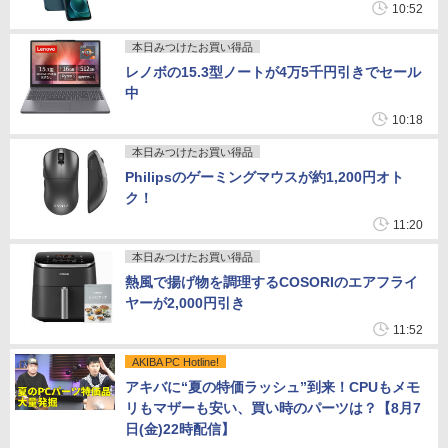
10:52
本日みつけたお買い得品
レノボの15.3型ノートが4万5千円引きでセール
中
10:18
本日みつけたお買い得品
Philipsのゲーミングマウスが約1,200円オト
ク！
11:20
本日みつけたお買い得品
熱風で揚げ物を調理するCOSORIのエアフライ
ヤーが2,000円引き
11:52
AKIBA PC Hotline!
アキバに“夏の特価ラッシュ”到来！CPUもメモ
リもマザーも安い、買い時のパーツは？【8月7
日(金)22時配信】