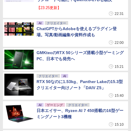
【23:25更新】
22:31
AI
クリエイター
ChatGPTからAdobeを使えるプラグイン登
場。写真/動画編集や資料作成も
22:00
GMKtecのRTX 50シリーズ搭載小型ゲーミング
PC、日本でも発売へ
15:21
クリエイター
AI
RTX 50なのに1.53kg、Panther Lakeの15.3型
クリエイター向けノート「DAIV Z5」
15:40
AI
ゲーミング
クリエイター
日本エイサー、Ryzen AI 7 450搭載の16型ゲー
ミングノート3機種
15:10