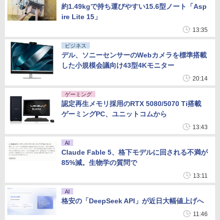
約1.49kgで持ち運びやすい15.6型ノート「Asp
ire Lite 15」
13:35
ビジネス
デル、ソニーセンサーのWebカメラを標準搭載
した小規模会議向け43型4Kモニター
20:14
ゲーミング
認定再生メモリ採用のRTX 5080/5070 Ti搭載
ゲーミングPC、ユニットコムから
13:43
AI
Claude Fable 5、格下モデルに回される不満が
85%減。生物学の質問で
13:11
AI
格安の「DeepSeek API」が近日大幅値上げへ
11:46