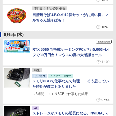
10:38
本日みつけたお買い得品
日清焼そばU.F.O.の12個セットがお買い得。マ
ルちゃん焼そばも！
10:48
8月5日(水)
RTX 5060 Ti搭載ゲーミングPCが7万5,000円オ
フで30万円台！マウスの夏の大感謝セール
11:00
特集
ビジネス
ミニPC・UMPC
メモリ8GBで仕事なんて無理……そう思ってい
た時期が僕にもありました
～3週間、メモリ8GBで仕事した結果
07:44
AI
ストレージがメモリの延長になる。NVIDIA、c