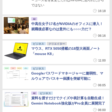
～コース名を変更したのはNVIDIAに怒られたから
ではない
16:18
AI
中高生女子17名がNVIDIAのオフィスに潜入！
就職後必要なのは意外にも○○○○力だ？
06:16
ビジネス
クリエイター
マウス、RTX 5050搭載の18型大画面ノート
「mouse K8」
11:00
ビジネス
Googleパスワードマネージャーに脆弱性、マ
ルウェアでパスキー保護を突破可能に
06:05
AI
ビジネス
資料を渡すだけでクイズや表計算を自動生成！
Gemini Notebook強化版がPro全員に展開完了
06:00