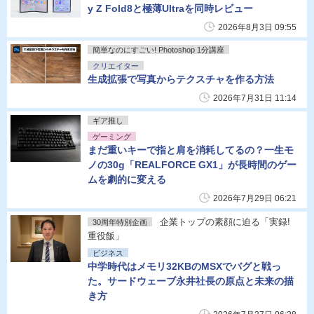
y Z Fold8と極薄Ultraを同時レビュー
2026年8月3日 09:55
簡単なのにすごい! Photoshop 1分講座
クリエイター
生成拡張で写真からテクスチャを作る方法
2026年7月31日 11:14
ギア推し
ゲーミング
まだ重いキーで指と肩を消耗してるの？一生モ
ノの30g「REALFORCE GX1」が長時間のゲー
ムを劇的に変える
2026年7月29日 06:21
企業トップの素顔に迫る「実録!
30周年特別企画
重役飯」
ビジネス
中学時代はメモリ32KBのMSXでバグと戦っ
た。サードウェーブ永井社長の原点と未来の描
き方