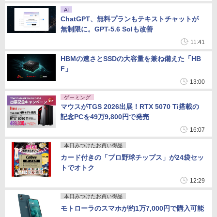
AI
ChatGPT、無料プランもテキストチャットが
無制限に。GPT-5.6 Solも改善
11:41
HBMの速さとSSDの大容量を兼ね備えた「HB
F」
13:00
ゲーミング
マウスがTGS 2026出展！RTX 5070 Ti搭載の
記念PCを49万9,800円で発売
16:07
本日みつけたお買い得品
カード付きの「プロ野球チップス」が24袋セッ
トでオトク
12:29
本日みつけたお買い得品
モトローラのスマホが約1万7,000円で購入可能