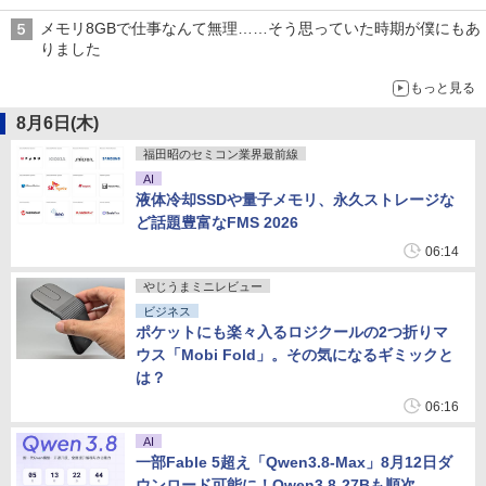
メモリ8GBで仕事なんて無理……そう思っていた時期が僕にもあ
りました
もっと見る
8月6日(木)
福田昭のセミコン業界最前線
AI
液体冷却SSDや量子メモリ、永久ストレージな
ど話題豊富なFMS 2026
06:14
やじうまミニレビュー
ビジネス
ポケットにも楽々入るロジクールの2つ折りマ
ウス「Mobi Fold」。その気になるギミックと
は？
06:16
AI
一部Fable 5超え「Qwen3.8-Max」8月12日ダ
ウンロード可能に！Qwen3.8-27Bも順次