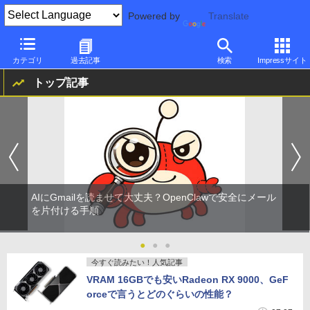
Powered by
Translate
PC Watch
8月8日(土) 09:15 更新
カテゴリ
過去記事
検索
Impressサイト
トップ記事
AIにGmailを読ませて大丈夫？OpenClawで安全にメール
を片付ける手順
●
●
●
今すぐ読みたい！人気記事
VRAM 16GBでも安いRadeon RX 9000、GeF
orceで言うとどのぐらいの性能？