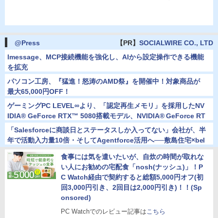
@Press
【PR】
SOCIALWIRE CO., LTD
lmessage、MCP接続機能を強化し、AIから設定操作できる機能
を拡充
パソコン工房、『猛進！怒涛のAMD祭』を開催中！対象商品が
最大65,000円OFF！
ゲーミングPC LEVEL∞より、「認定再生メモリ」を採用したNV
IDIA® GeForce RTX™ 5080搭載モデル、NVIDIA® GeForce RT
X™ 5070 Ti搭載モデルを販売開始
「Salesforceに商談日とステータスしか入ってない」会社が、半
年で活動入力量10倍・そしてAgentforce活用へ──敷島住宅×bel
lSalesAI事例公開
食事には気を遣いたいが、自炊の時間が取れな
い人にお勧めの宅配食「nosh(ナッシュ)」！P
C Watch経由で契約すると総額5,000円オフ(初
回3,000円引き、2回目は2,000円引き)！！(Sp
onsored)
PC Watchでのレビュー記事は
こちら