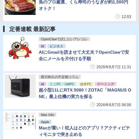
魚のプロ厳選、くら寿司のうなぎが約1,500円
オトク！
12:03
定番連載 最新記事
OpenClawで試したいアレコレ
AI
ビジネス
AIにGmailを読ませて大丈夫？OpenClawで安
全にメールを片付ける手順
2026年8月7日 11:31
西川和久の不定期コラム
AI
ミニPC・UMPC
自作PC
ゲーミング
超小型11LにRTX 5080！ZOTAC「MAGNUS O
NE」最上位機の実力を探る
2026年8月7日 06:06
Mac Info
Apple
Macが重い！犯人はどのアプリ？アクティビテ
ィモニタで突き止める