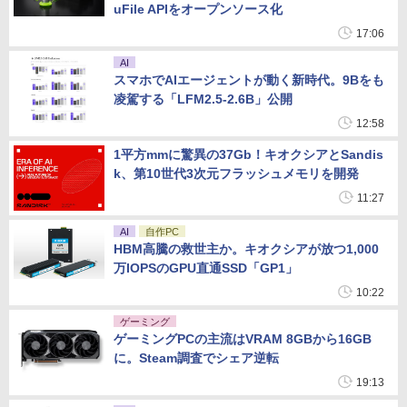
uFile APIをオープンソース化
17:06
AI
スマホでAIエージェントが動く新時代。9Bをも
凌駕する「LFM2.5-2.6B」公開
12:58
1平方mmに驚異の37Gb！キオクシアとSandis
k、第10世代3次元フラッシュメモリを開発
11:27
AI
自作PC
HBM高騰の救世主か。キオクシアが放つ1,000
万IOPSのGPU直通SSD「GP1」
10:22
ゲーミング
ゲーミングPCの主流はVRAM 8GBから16GB
に。Steam調査でシェア逆転
19:13