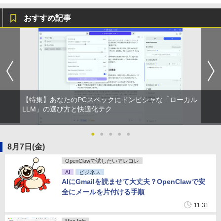
おすすめ記事
by Amazon 天然水 ラベルレス 500ml ×24本
薬屋のひとりごと 17巻 (デジタル版ビッグガ
富士山の天然水 バナジウム含有 水 ミネラル
ンガンコミックス)
ウォーター ペットボトル 静岡県産 500ミリリ
￥770
ットル (Smart Basic)
￥1,380
【Amazon.co.jp限定】 い・ろ・は・す 2L P
異世界居酒屋「のぶ」(22) (角川コミックス・
【特集】あなたのPCスペックにドンピシャな「ローカル
ET ラベルレス ×8本
エース)
LLM」の選び方と快適化テク
￥1,112
￥832
●
●
●
●
●
8月7日(金)
by Amazon 天然水ラベルレス 2L×9本
ONE PIECE モノクロ版 115 (ジャンプコミッ
OpenClawで試したいアレコレ
￥1,117
クスDIGITAL)
AI
ビジネス
￥594
AIにGmailを読ませて大丈夫？OpenClawで安
全にメールを片付ける手順
11:31