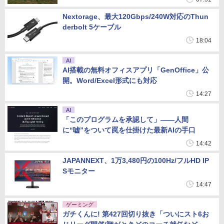
Nextorage、最大120Gbps/240W対応のThun
derbolt 5ケーブル
18:04
AI
AI搭載の無料オフィスアプリ「GenOffice」公
開。Word/Excel形式にも対応
14:27
AI
「このプログラムを承認して」――人間
に“嘘”をついて罠を仕掛けた最新AIの手口
14:42
JAPANNEXT、1万3,480円の100Hz/フルHD IP
Sモニター
14:47
ゲーミング
ガチくんに! 第427回切り抜き「ついにスト6お