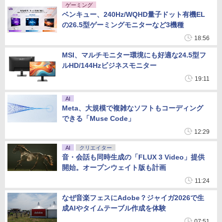
ゲーミング
ベンキュー、240Hz/WQHD量子ドット有機EL
の26.5型ゲーミングモニターなど3機種
18:56
MSI、マルチモニター環境にも好適な24.5型フ
ルHD/144Hzビジネスモニター
19:11
AI
Meta、大規模で複雑なソフトもコーディング
できる「Muse Code」
12:29
AI
クリエイター
音・会話も同時生成の「FLUX 3 Video」提供
開始。オープンウェイト版も計画
11:24
なぜ音楽フェスにAdobe？ジャイガ2026で生
成AIやタイムテーブル作成を体験
07:51