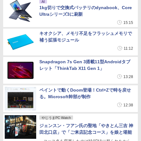
AI
1kg切りで交換式バッテリのdynabook、Core
Ultraシリーズ3に刷新
15:15
キオクシア、メモリ不足をフラッシュメモリで
補う拡張モジュール
11:12
Snapdragon 7s Gen 3搭載11型Androidタブ
レット「ThinkTab X11 Gen 1」
13:28
ペイントで動くDoom登場！Ctrl+Zで時を戻せ
る。Microsoft幹部が制作
12:38
やじうまPC Watch
ジェンスン・フアン氏の聖地「やきとん三吉 神
田北口店」で「ご来店記念コース」を娘と堪能