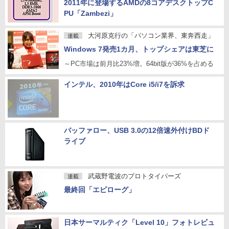
2011年に登場するAMDの8コアデスクトップC
PU「Zambezi」
大河原克行の「パソコン業界、東奔西走」
連載
Windows 7発売1カ月、トップシェアは東芝に
～PC市場は前月比23%増。64bit版が36%を占める
インテル、2010年はCore i5/i7を訴求
バッファロー、USB 3.0の12倍速外付けBDド
ライブ
武蔵野電波のプロトタイパーズ
連載
最終回「エピローグ」
日本サーマルティク「Level 10」フォトレビュ