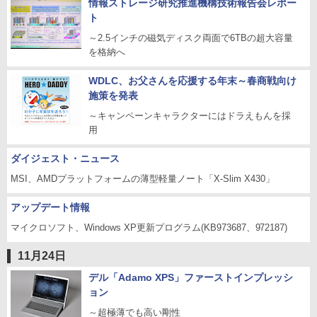
情報ストレージ研究推進機構技術報告会レポー
ト
～2.5インチの磁気ディスク両面で6TBの超大容量
を格納へ
WDLC、お父さんを応援する年末～春商戦向け
施策を発表
～キャンペーンキャラクターにはドラえもんを採
用
ダイジェスト・ニュース
MSI、AMDプラットフォームの薄型軽量ノート「X-Slim X430」
アップデート情報
マイクロソフト、Windows XP更新プログラム(KB973687、972187)
11月24日
デル「Adamo XPS」ファーストインプレッシ
ョン
～超極薄でも高い剛性