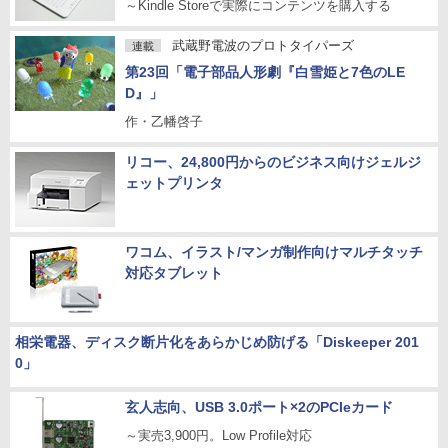
～Kindle Storeで実際にコンテンツを購入する
武蔵野電波のプロトタイパーズ
連載
第23回「電子部品人形劇『白雪姫と7色のLE
D』」
作・乙幡啓子
リコー、24,800円からのビジネス向けジェルジ
ェットプリンタ
ワコム、イラスト/マンガ制作向けマルチタッチ
対応タブレット
相栄電器、ディスク断片化をあらかじめ防げる「Diskeeper 201
0」
玄人志向、USB 3.0ポート×2のPCIeカード
～実売3,900円。Low Profile対応