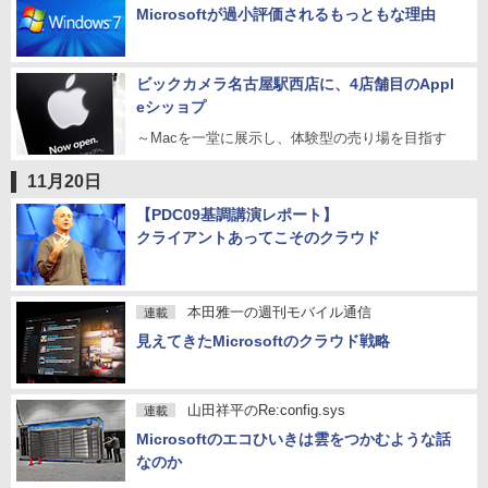
Microsoftが過小評価されるもっともな理由
ビックカメラ名古屋駅西店に、4店舗目のAppl
eシッョプ
～Macを一堂に展示し、体験型の売り場を目指す
11月20日
【PDC09基調講演レポート】
クライアントあってこそのクラウド
本田雅一の週刊モバイル通信
連載
見えてきたMicrosoftのクラウド戦略
山田祥平のRe:config.sys
連載
Microsoftのエコひいきは雲をつかむような話
なのか