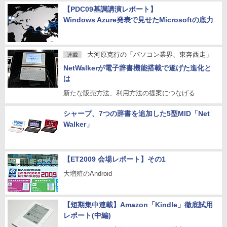
【PDC09基調講演レポート】
Windows Azure発表で見せたMicrosoftの底力
大河原克行の「パソコン業界、東奔西走」
連載
NetWalkerが電子辞書機能搭載で遂げた進化と
は
新たな販売方法、利用方法の提案につなげる
シャープ、7つの辞書を追加した5型MID「Net
Walker」
【ET2009 会場レポート】その1
大増殖のAndroid
【短期集中連載】Amazon「Kindle」徹底試用
レポート(中編)