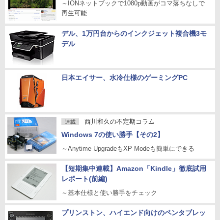
～IONネットブックで1080p動画がコマ落ちなしで
再生可能
デル、1万円台からのインクジェット複合機3モ
デル
日本エイサー、水冷仕様のゲーミングPC
西川和久の不定期コラム
連載
Windows 7の使い勝手【その2】
～Anytime UpgradeもXP Modeも簡単にできる
【短期集中連載】Amazon「Kindle」徹底試用
レポート(前編)
～基本仕様と使い勝手をチェック
プリンストン、ハイエンド向けのペンタブレッ