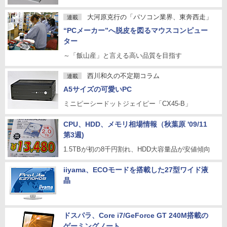
大河原克行の「パソコン業界、東奔西走」
連載
“PCメーカー”へ脱皮を図るマウスコンピュー
ター
～「飯山産」と言える高い品質を目指す
西川和久の不定期コラム
連載
A5サイズの可愛いPC
ミニピーシードットジェイピー「CX45-B」
CPU、HDD、メモリ相場情報（秋葉原 '09/11
第3週)
1.5TBが初の8千円割れ、HDD大容量品が安値傾向
iiyama、ECOモードを搭載した27型ワイド液
晶
ドスパラ、Core i7/GeForce GT 240M搭載の
ゲーミングノート