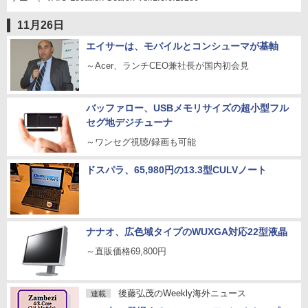
11月26日
エイサーは、モバイルとコンシューマが基軸
～Acer、ランチCEO兼社長が国内初会見
バッファロー、USBメモリサイズの超小型フル
セグ地デジチューナ
～ワンセグ視聴/録画も可能
ドスパラ、65,980円の13.3型CULVノート
ナナオ、広色域タイプのWUXGA対応22型液晶
～直販価格69,800円
後藤弘茂のWeekly海外ニュース
連載