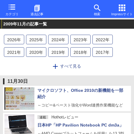
カテゴリ
過去記事
検索
Impressサイト
2009年11月の記事一覧
2026
年
2025
年
2024
年
2023
年
2022
年
2021
年
2020
年
2019
年
2018
年
2017
年
2016
年
2015
年
2014
年
2013
年
2012
年
すべて見る
2011
年
2010
年
2009
年
2008
年
2007
年
11月30日
2006
年
2005
年
2004
年
2003
年
2002
年
マイクロソフト、Office 2010の新機能を一部
紹介
2001
年
2000
年
1999
年
1998
年
1997
年
～コピー&ペースト強化やWord連携作業機能など
1996
年
Hothotレビュー
連載
日本HP「HP Pavilion Notebook PC dm3a」
～AMD Congoプラットフォームを採用した13.3型