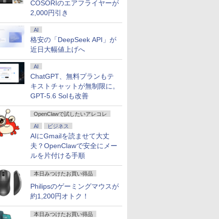
COSORIのエアフライヤーが
2,000円引き
AI
格安の「DeepSeek API」が
近日大幅値上げへ
AI
ChatGPT、無料プランもテ
キストチャットが無制限に。
GPT-5.6 Solも改善
OpenClawで試したいアレコレ
AI
ビジネス
AIにGmailを読ませて大丈
夫？OpenClawで安全にメー
ルを片付ける手順
本日みつけたお買い得品
Philipsのゲーミングマウスが
約1,200円オトク！
本日みつけたお買い得品