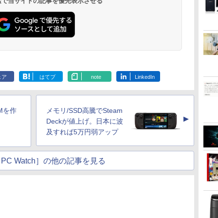
 検索で当サイトの記事を優先表示させる
ェア
はてブ
note
LinkedIn
Mを作
メモリ/SSD高騰でSteam
▲
Deckが値上げ。日本に波
」
及すれば5万円弱アップ
PC Watch］の他の記事を見る