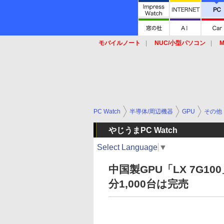
モバイルノート
NUC/小型パソコン
M
SSD
キーボード
マウス
PC Watch
半導体/周辺機器
GPU
その他
やじうまPC Watch
Select Language
▼
中国製GPU「LX 7G1
分1,000台は完売