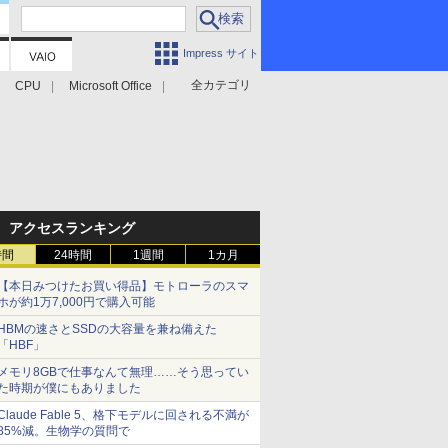
Impress サイト
全カテゴリ
CPU
Microsoft Office
アクセスランキング
時間
24時間
1週間
1カ月
【本日みつけたお買い得品】モトローラのスマ
ホが約1万7,000円で購入可能
HBMの速さとSSDの大容量を兼ね備えた
「HBF」
メモリ8GBで仕事なんて無理……そう思ってい
た時期が僕にもありました
Claude Fable 5、格下モデルに回される不満が
85%減。生物学の質問で