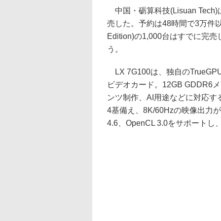
中国・砺算科技(Lisuan Tec
売した。予約は48時間で3万件以
Edition)の1,000台はす
う。
LX 7G100は、独自のTrueG
ビデオカード。12GB GDD
ンツ制作、AI用途などに対応する。映
4基備え、8K/60Hzの映像出力が可能。
4.6、OpenCL 3.0をサポ