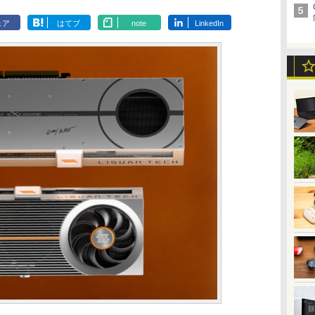
ェア
はてブ
note
LinkedIn