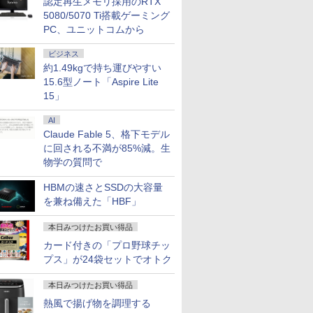
認定再生メモリ採用のRTX
5080/5070 Ti搭載ゲーミング
PC、ユニットコムから
ビジネス
約1.49kgで持ち運びやすい
15.6型ノート「Aspire Lite
15」
AI
Claude Fable 5、格下モデル
に回される不満が85%減。生
物学の質問で
HBMの速さとSSDの大容量
を兼ね備えた「HBF」
本日みつけたお買い得品
カード付きの「プロ野球チッ
プス」が24袋セットでオトク
本日みつけたお買い得品
熱風で揚げ物を調理する