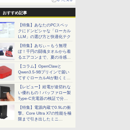
おすすめ記事
【特集】あなたのPCスペッ
クにドンピシャな「ローカル
LLM」の選び方と快適化テク
【特集】あぢぃ～もう無理
ぽ！千円の闘魂タオルから着
るエアコンまで、夏の冷感グ
ッズ一挙紹介
【コラム】OpenClawと
Qwen3.5-9Bプリインで届い
てすぐローカルAIが動くミニ
PC「SER9 Pro」
【レビュー】給電が途切れな
い優れもの！バッファロー製
Type-C充電器の検証で分か
ったこと
【特集】電源内蔵で0.9Lの衝
撃。Core Ultra X7の性能を極
限まで引き出したミニ
PC「GPD BOX」