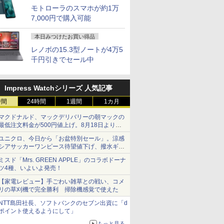
モトローラのスマホが約1万
7,000円で購入可能
本日みつけたお買い得品
レノボの15.3型ノートが4万5
千円引きでセール中
Impress Watchシリーズ 人気記事
時間
24時間
1週間
1カ月
マクドナルド、マックデリバリーの朝マックの
最低注文料金が500円値上げ。8月18日より
1,500円から受付
ユニクロ、今日から「お盆特別セール」。涼感
シアサッカーワンピース待望値下げ、撥水ギア
ショーツは1990円に
ミスド「Mrs. GREEN APPLE」のコラボドーナ
ツ4種、いよいよ発売！
【家電レビュー】手ごわい雑草との戦い、コメ
リの草刈機で完全勝利 掃除機感覚で使えた
NTT島田社長、ソフトバンクのセブン出資に「d
ポイント使えるようにして」
もっと見る