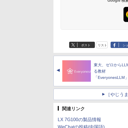
Google
ポスト
リスト
シ
東大、ゼロからLL
▲
る教材
「EveryonesLLM
［やじうま
関連リンク
LX 7G100の製品情報
WeChatの投稿(中国語)