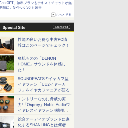
ChatGPT、無料プランもテキストチャットが無
制限に。GPT-5.6 Solも改善
もっと見る
Special Site
性能の良いお得な中古PC情
報はこのページでチェック！
鳥肌ものの「DENON
HOME」サウンドを体感し
た！
SOUNDPEATSのイヤカフ型
イヤフォン「UU2イヤーカ
フ」をイヤカフマニアが語る
エントリーなのに脅威の実
力!「Osprey」Noble Audioワ
イヤレスイヤフォン4機種を
一気に聴く
総合オーディオブランドに進
化するSHANLINGとは何者