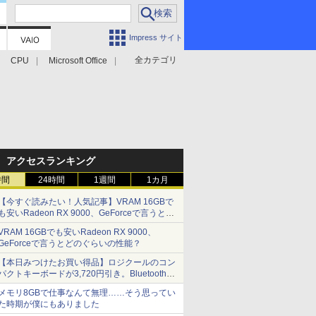
Impress サイト
全カテゴリ
CPU
Microsoft Office
アクセスランキング
時間
24時間
1週間
1カ月
【今すぐ読みたい！人気記事】VRAM 16GBで
も安いRadeon RX 9000、GeForceで言うとど
のぐらいの性能？ - PC Watch
VRAM 16GBでも安いRadeon RX 9000、
GeForceで言うとどのぐらいの性能？
【本日みつけたお買い得品】ロジクールのコン
パクトキーボードが3,720円引き。Bluetoothで3
台接続対応
メモリ8GBで仕事なんて無理……そう思ってい
た時期が僕にもありました