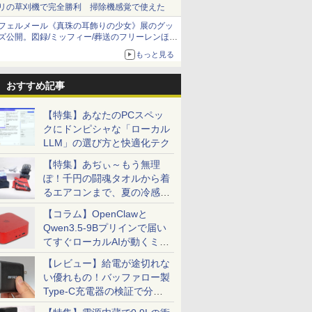
リの草刈機で完全勝利 掃除機感覚で使えた
フェルメール《真珠の耳飾りの少女》展のグッ
ズ公開。図録/ミッフィー/葬送のフリーレンほ
か、注目ブランドコラボが実現
もっと見る
おすすめ記事
【特集】あなたのPCスペッ
クにドンピシャな「ローカル
LLM」の選び方と快適化テク
【特集】あぢぃ～もう無理
ぽ！千円の闘魂タオルから着
るエアコンまで、夏の冷感グ
ッズ一挙紹介
【コラム】OpenClawと
Qwen3.5-9Bプリインで届い
てすぐローカルAIが動くミニ
PC「SER9 Pro」
【レビュー】給電が途切れな
い優れもの！バッファロー製
Type-C充電器の検証で分か
ったこと