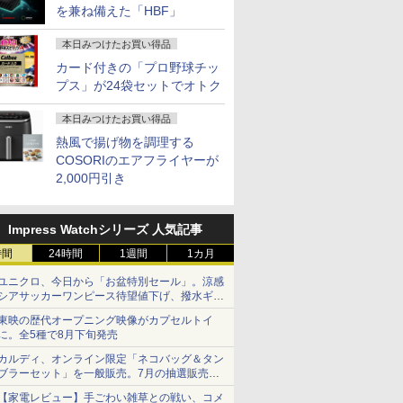
を兼ね備えた「HBF」
本日みつけたお買い得品
カード付きの「プロ野球チッ
プス」が24袋セットでオトク
本日みつけたお買い得品
熱風で揚げ物を調理する
COSORIのエアフライヤーが
2,000円引き
Impress Watchシリーズ 人気記事
時間
24時間
1週間
1カ月
ユニクロ、今日から「お盆特別セール」。涼感
シアサッカーワンピース待望値下げ、撥水ギア
ショーツは1990円に
東映の歴代オープニング映像がカプセルトイ
に。全5種で8月下旬発売
カルディ、オンライン限定「ネコバッグ＆タン
ブラーセット」を一般販売。7月の抽選販売の
当選無効分
【家電レビュー】手ごわい雑草との戦い、コメ