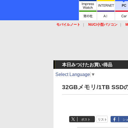
モバイルノート
NUC/小型パソコン
M
SSD
キーボード
マウス
本日みつけたお買い得品
Select Language
▼
32GBメモリ/1TB SS
ポスト
リスト
シ