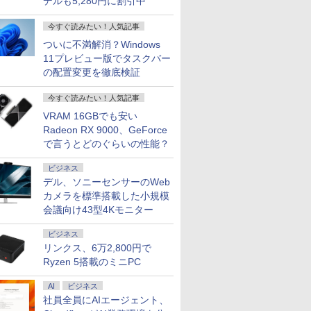
デルも5,280円に割引中
今すぐ読みたい！人気記事
ついに不満解消？Windows
11プレビュー版でタスクバー
の配置変更を徹底検証
今すぐ読みたい！人気記事
VRAM 16GBでも安い
Radeon RX 9000、GeForce
で言うとどのぐらいの性能？
ビジネス
デル、ソニーセンサーのWeb
カメラを標準搭載した小規模
会議向け43型4Kモニター
ビジネス
リンクス、6万2,800円で
Ryzen 5搭載のミニPC
AI
ビジネス
社員全員にAIエージェント、