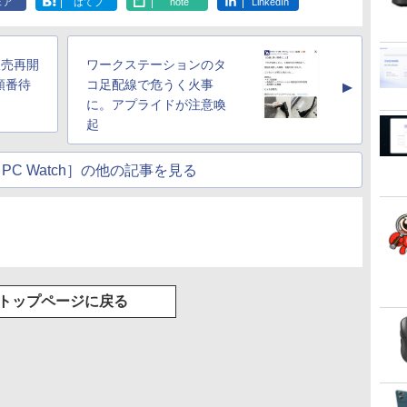
ェア
はてブ
note
LinkedIn
er販売再開
ワークステーションのタ
順番待
コ足配線で危うく火事
▲
に。アプライドが注意喚
起
PC Watch］の他の記事を見る
トップページに戻る