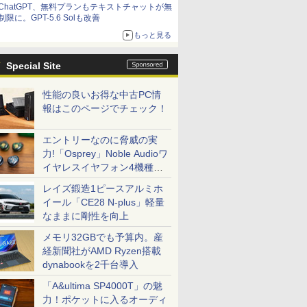
ChatGPT、無料プランもテキストチャットが無
制限に。GPT-5.6 Solも改善
もっと見る
Special Site
性能の良いお得な中古PC情
報はこのページでチェック！
エントリーなのに脅威の実
力!「Osprey」Noble Audioワ
イヤレスイヤフォン4機種を
一気に聴く
レイズ鍛造1ピースアルミホ
イール「CE28 N-plus」軽量
なままに剛性を向上
メモリ32GBでも予算内。産
経新聞社がAMD Ryzen搭載
dynabookを2千台導入
「A&ultima SP4000T」の魅
力！ポケットに入るオーディ