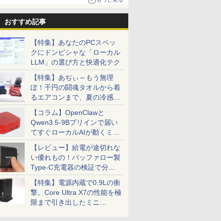
おすすめ記事
【特集】あなたのPCスペッ
クにドンピシャな「ローカル
LLM」の選び方と快適化テク
【特集】あぢぃ～もう無理
ぽ！千円の闘魂タオルから着
るエアコンまで、夏の冷感グ
ッズ一挙紹介
【コラム】OpenClawと
Qwen3.5-9Bプリインで届い
てすぐローカルAIが動くミニ
PC「SER9 Pro」
【レビュー】給電が途切れな
い優れもの！バッファロー製
Type-C充電器の検証で分か
ったこと
【特集】電源内蔵で0.9Lの衝
撃。Core Ultra X7の性能を極
限まで引き出したミニ
PC「GPD BOX」