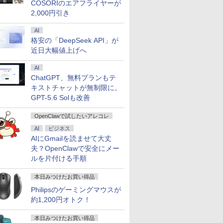
COSORIのエアフライヤーが
2,000円引き
AI
格安の「DeepSeek API」が
近日大幅値上げへ
AI
ChatGPT、無料プランもテ
キストチャットが無制限に。
GPT-5.6 Solも改善
OpenClawで試したいアレコレ
AI
ビジネス
AIにGmailを読ませて大丈
夫？OpenClawで安全にメー
ルを片付ける手順
本日みつけたお買い得品
Philipsのゲーミングマウスが
約1,200円オトク！
本日みつけたお買い得品