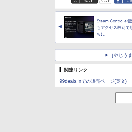
ポスト
リスト
シ
Steam Controll
▲
もアクセス殺到で
ちに
［やじうま
関連リンク
99deals.inでの販売ページ(英文)