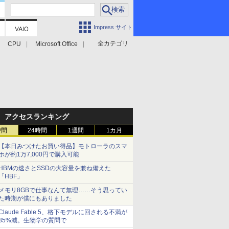
Impress サイト
全カテゴリ
CPU
Microsoft Office
アクセスランキング
時間
24時間
1週間
1カ月
【本日みつけたお買い得品】モトローラのスマ
ホが約1万7,000円で購入可能
HBMの速さとSSDの大容量を兼ね備えた
「HBF」
メモリ8GBで仕事なんて無理……そう思ってい
た時期が僕にもありました
Claude Fable 5、格下モデルに回される不満が
85%減。生物学の質問で