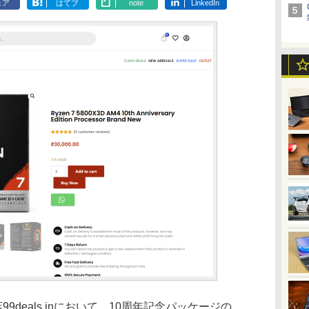
ェア
はてブ
note
LinkedIn
deals.inにおいて、10周年記念パッケージの