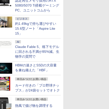
認定再生メモリ採用のRTX
5080/5070 Ti搭載ゲーミング
PC、ユニットコムから
ビジネス
約1.49kgで持ち運びやすい
15.6型ノート「Aspire Lite
15」
AI
Claude Fable 5、格下モデル
に回される不満が85%減。生
物学の質問で
HBMの速さとSSDの大容量
を兼ね備えた「HBF」
本日みつけたお買い得品
カード付きの「プロ野球チッ
プス」が24袋セットでオトク
本日みつけたお買い得品
熱風で揚げ物を調理する