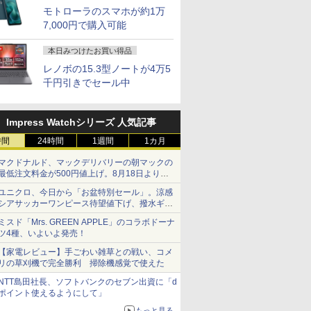
モトローラのスマホが約1万
7,000円で購入可能
本日みつけたお買い得品
レノボの15.3型ノートが4万5
千円引きでセール中
Impress Watchシリーズ 人気記事
時間
24時間
1週間
1カ月
マクドナルド、マックデリバリーの朝マックの
最低注文料金が500円値上げ。8月18日より
1,500円から受付
ユニクロ、今日から「お盆特別セール」。涼感
シアサッカーワンピース待望値下げ、撥水ギア
ショーツは1990円に
ミスド「Mrs. GREEN APPLE」のコラボドーナ
ツ4種、いよいよ発売！
【家電レビュー】手ごわい雑草との戦い、コメ
リの草刈機で完全勝利 掃除機感覚で使えた
NTT島田社長、ソフトバンクのセブン出資に「d
ポイント使えるようにして」
もっと見る