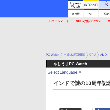
モバイルノート
NUC/小型パソコン
M
SSD
キーボード
マウス
PC Watch
半導体/周辺機器
CPU
AMD
やじうまPC Watch
Select Language
▼
インドで謎の10周年記念版