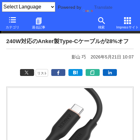
Powered by
Translate
本日みつけたお買い得品
カテゴリ
過去記事
検索
Impressサイト
240W対応のAnker製Type-Cケーブルが28%オフ
影山 巧
2026年5月21日 10:07
リスト