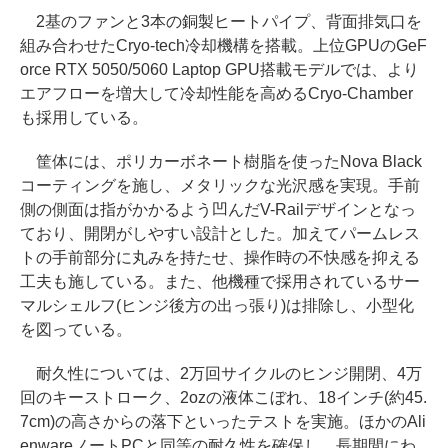
2基のファンと3本の銅製ヒートパイプ、背面排気口を
組み合わせたCryo-tech冷却機構を搭載。上位GPUのGeF
orce RTX 5050/5060 Laptop GPU搭載モデルでは、より
エアフローを増大して冷却性能を高めるCryo-Chamber
も採用している。
筐体には、ポリカーボネート樹脂を使ったNova Black
コーティングを施し、メタリックな光沢感を実現。手前
側の側面は指がかかるよう凹んだV-Railデザインとなっ
ており、開閉がしやすい設計とした。加えてパームレス
トの手前部分に丸みを持たせ、操作時の不快感を抑える
工夫も施している。また、他機種で採用されているサー
マルシェルフ(ヒンジ後方の出っ張り)は排除し、小型化
を図っている。
耐久性については、2万回サイクルのヒンジ開閉、4万
回のキーストローク、2ozの液体こぼれ、18インチ(約45.
7cm)の高さからの落下といったテストを実施。ほかのAli
enwareノートPCと同等の耐久性を確保し、長期間にわ