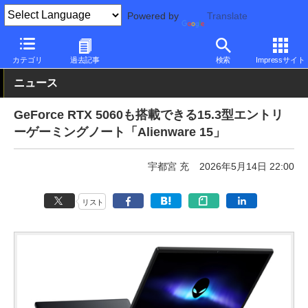
Powered by
Translate
PC Watch
パソコン/タブレット/スマートフォン
ゲーミングノー
カテゴリ
過去記事
検索
Impressサイト
ニュース
GeForce RTX 5060も搭載できる15.3型エントリ
ーゲーミングノート「Alienware 15」
宇都宮 充
2026年5月14日 22:00
リスト