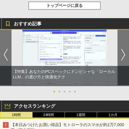
トップページに戻る
おすすめ記事
【特集】あなたのPCスペックにドンピシャな「ローカル
LLM」の選び方と快適化テク
●
●
●
●
●
アクセスランキング
1時間
24時間
1週間
1カ月
【本日みつけたお買い得品】モトローラのスマホが約1万7,000