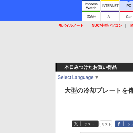
モバイルノート
NUC/小型パソコン
M
SSD
キーボード
マウス
本日みつけたお買い得品
Select Language
▼
大型の冷却プレートを備
ポスト
リスト
シ