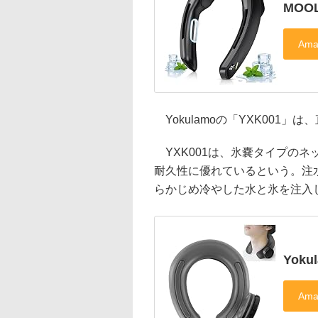
MOOL
Yokulamoの「YXK001」
YXK001は、氷嚢タイプのネ
耐久性に優れているという。注
らかじめ冷やした水と氷を注入
Yoku