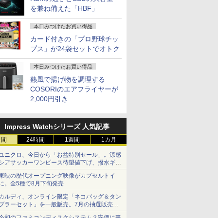
を兼ね備えた「HBF」
本日みつけたお買い得品
カード付きの「プロ野球チッ
プス」が24袋セットでオトク
本日みつけたお買い得品
熱風で揚げ物を調理する
COSORIのエアフライヤーが
2,000円引き
Impress Watchシリーズ 人気記事
時間
24時間
1週間
1カ月
ユニクロ、今日から「お盆特別セール」。涼感
シアサッカーワンピース待望値下げ、撥水ギア
ショーツは1990円に
東映の歴代オープニング映像がカプセルトイ
に。全5種で8月下旬発売
カルディ、オンライン限定「ネコバッグ＆タン
ブラーセット」を一般販売。7月の抽選販売の
当選無効分
令和のファミコンディスクシステム？安価に書