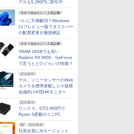
デルも5,280円に割引中
今すぐ読みたい！人気記事
ついに不満解消？Windows
11プレビュー版でタスクバー
の配置変更を徹底検証
今すぐ読みたい！人気記事
VRAM 16GBでも安い
Radeon RX 9000、GeForce
で言うとどのぐらいの性能？
ビジネス
デル、ソニーセンサーのWeb
カメラを標準搭載した小規模
会議向け43型4Kモニター
ビジネス
リンクス、6万2,800円で
Ryzen 5搭載のミニPC
AI
ビジネス
社員全員にAIエージェント、