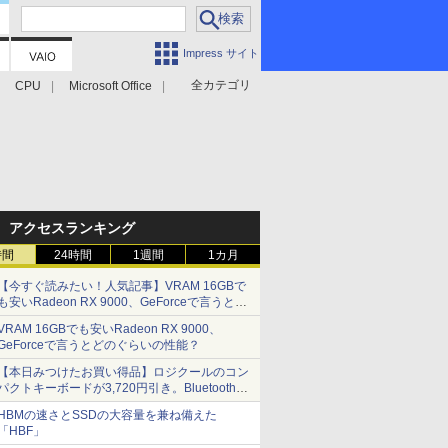
Impress サイト
全カテゴリ
CPU
Microsoft Office
アクセスランキング
時間
24時間
1週間
1カ月
【今すぐ読みたい！人気記事】VRAM 16GBで
も安いRadeon RX 9000、GeForceで言うとど
のぐらいの性能？ - PC Watch
VRAM 16GBでも安いRadeon RX 9000、
GeForceで言うとどのぐらいの性能？
【本日みつけたお買い得品】ロジクールのコン
パクトキーボードが3,720円引き。Bluetoothで3
台接続対応
HBMの速さとSSDの大容量を兼ね備えた
「HBF」