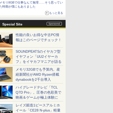
メモリ8GBで仕事なんて無理……そう思ってい
た時期が僕にもありました
もっと見る
Special Site
性能の良いお得な中古PC情
報はこのページでチェック！
SOUNDPEATSのイヤカフ型
イヤフォン「UU2イヤーカ
フ」をイヤカフマニアが語る
メモリ32GBでも予算内。産
経新聞社がAMD Ryzen搭載
dynabookを2千台導入
ハイグレードテレビ「TCL
Q7D Pro」。圧巻の色彩美で
映画＆ゲームが極上体験に
レイズ鍛造1ピースアルミホ
イール「CE28 N-plus」軽量