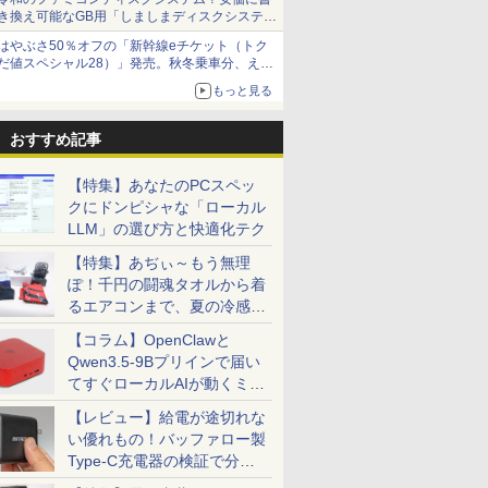
き換え可能なGB用「しましまディスクシステ
ム」
はやぶさ50％オフの「新幹線eチケット（トク
だ値スペシャル28）」発売。秋冬乗車分、えき
ねっと限定
もっと見る
おすすめ記事
【特集】あなたのPCスペッ
クにドンピシャな「ローカル
LLM」の選び方と快適化テク
【特集】あぢぃ～もう無理
ぽ！千円の闘魂タオルから着
るエアコンまで、夏の冷感グ
ッズ一挙紹介
【コラム】OpenClawと
Qwen3.5-9Bプリインで届い
てすぐローカルAIが動くミニ
PC「SER9 Pro」
【レビュー】給電が途切れな
い優れもの！バッファロー製
Type-C充電器の検証で分か
ったこと