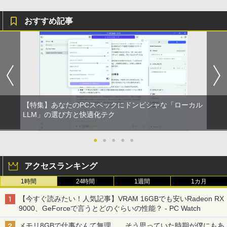
おすすめ記事
【特集】あなたのPCスペックにドンピシャな「ローカル
LLM」の選び方と快適化テク
●
●
●
●
●
アクセスランキング
1時間
24時間
1週間
1カ月
【今すぐ読みたい！人気記事】VRAM 16GBでも安いRadeon RX
9000、GeForceで言うとどのぐらいの性能？ - PC Watch
メモリ8GBで仕事なんて無理……そう思っていた時期が僕にもあ