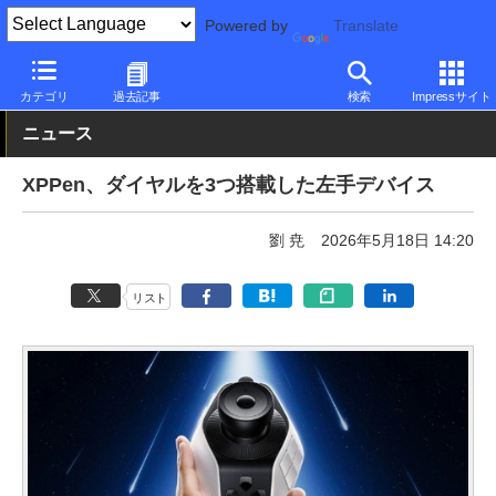
Powered by
Translate
PC Watch
半導体/周辺機器
アクセサリ
その他
カテゴリ
過去記事
検索
Impressサイト
ニュース
XPPen、ダイヤルを3つ搭載した左手デバイス
劉 尭
2026年5月18日 14:20
リスト