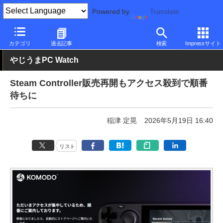
Powered by
Translate
PC Watch
半導体/周辺機器
アクセサリ
その他
カテゴリ
過去記事
検索
Impressサイト
やじうまPC Watch
Steam Controller販売再開もアクセス殺到で順番
待ちに
稲津 定晃
2026年5月19日 16:40
リスト