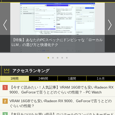
【特集】あなたのPCスペックにドンピシャな「ローカル
LLM」の選び方と快適化テク
●
●
●
●
●
アクセスランキング
1時間
24時間
1週間
1カ月
【今すぐ読みたい！人気記事】VRAM 16GBでも安いRadeon RX
9000、GeForceで言うとどのぐらいの性能？ - PC Watch
VRAM 16GBでも安いRadeon RX 9000、GeForceで言うとどの
ぐらいの性能？
【本日みつけたお買い得品】ロジクールのコンパクトキーボード