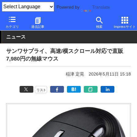
Powered by
Translate
PC Watch
半導体/周辺機器
マウス
Bluetooth
カテゴリ
過去記事
検索
Impressサイト
ニュース
サンワサプライ、高速/横スクロール対応で直販
7,980円の無線マウス
稲津 定晃
2026年5月11日 15:18
リスト