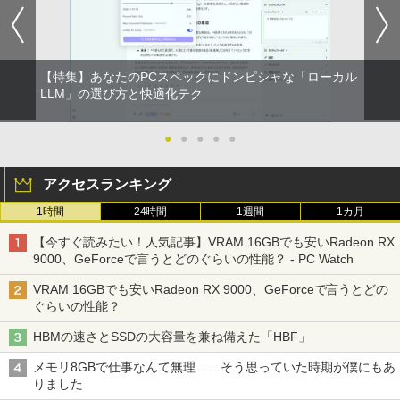
【特集】あなたのPCスペックにドンピシャな「ローカル
LLM」の選び方と快適化テク
●
●
●
●
●
アクセスランキング
1時間
24時間
1週間
1カ月
【今すぐ読みたい！人気記事】VRAM 16GBでも安いRadeon RX
9000、GeForceで言うとどのぐらいの性能？ - PC Watch
VRAM 16GBでも安いRadeon RX 9000、GeForceで言うとどの
ぐらいの性能？
HBMの速さとSSDの大容量を兼ね備えた「HBF」
メモリ8GBで仕事なんて無理……そう思っていた時期が僕にもあ
りました