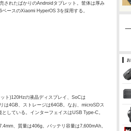
月に発売されたばかりのAndroidタブレット。筐体は厚み
16ベースのXiaomi HyperOS 3を採用する。
お
80ドット)120Hzの液晶ディスプレイ、SoCは
 2、メモリは4GB、ストレージは64GB。なお、microSDス
としている。インターフェイスはUSB Type-C。
×7.4mm、質量は406g。バッテリ容量は7,600mAh。