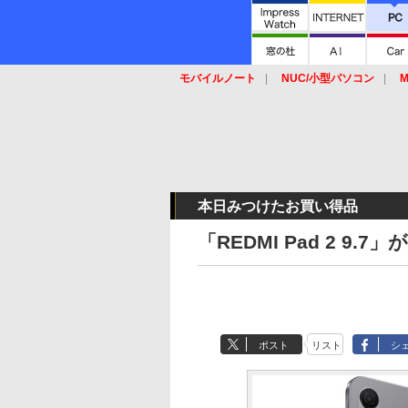
モバイルノート
NUC/小型パソコン
M
SSD
キーボード
マウス
本日みつけたお買い得品
「REDMI Pad 2 9.
ポスト
リスト
シ