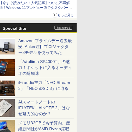
【今すぐ読みたい！人気記事】ついに不満解
消？Windows 11プレビュー版でタスクバーの
配置変更を徹底検証 - PC Watch
もっと見る
Special Site
Amazon プライムデー過去最
安! Anker注目プロジェクタ
ー3モデルを使ってみた
「A&ultima SP4000T」の魅
力！ポケットに入るオーディ
オの醍醐味
iFi audio主力「NEO Stream
3」「NEO iDSD 3」に迫る
AIスマートノートの
iFLYTEK「AINOTE 2」はな
ぜ魅力的なのか？
メモリ32GBでも予算内。産
経新聞社がAMD Ryzen搭載