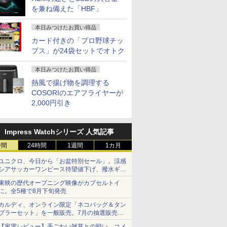
を兼ね備えた「HBF」
本日みつけたお買い得品
カード付きの「プロ野球チッ
プス」が24袋セットでオトク
本日みつけたお買い得品
熱風で揚げ物を調理する
COSORIのエアフライヤーが
2,000円引き
Impress Watchシリーズ 人気記事
時間
24時間
1週間
1カ月
ユニクロ、今日から「お盆特別セール」。涼感
シアサッカーワンピース待望値下げ、撥水ギア
ショーツは1990円に
東映の歴代オープニング映像がカプセルトイ
に。全5種で8月下旬発売
カルディ、オンライン限定「ネコバッグ＆タン
ブラーセット」を一般販売。7月の抽選販売の
当選無効分
【家電レビュー】手ごわい雑草との戦い、コメ