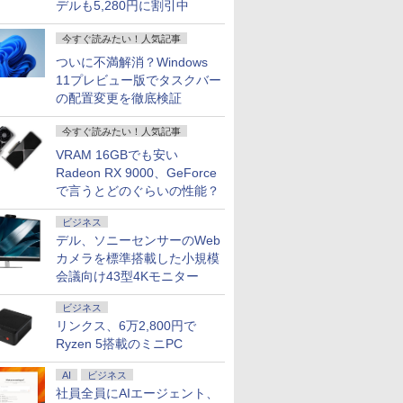
デルも5,280円に割引中
今すぐ読みたい！人気記事
ついに不満解消？Windows
11プレビュー版でタスクバー
の配置変更を徹底検証
今すぐ読みたい！人気記事
VRAM 16GBでも安い
Radeon RX 9000、GeForce
で言うとどのぐらいの性能？
ビジネス
デル、ソニーセンサーのWeb
カメラを標準搭載した小規模
会議向け43型4Kモニター
ビジネス
リンクス、6万2,800円で
Ryzen 5搭載のミニPC
AI
ビジネス
社員全員にAIエージェント、