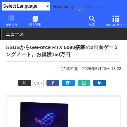
Powered by
Translate
PC Watch
パソコン/タブレット/スマートフォン
ゲーミングノー
カテゴリ
過去記事
検索
Impressサイト
ニュース
ASUSからGeForce RTX 5090搭載の2画面ゲーミ
ングノート。お値段150万円
宇都宮 充
2026年5月20日 13:23
リスト