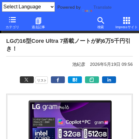
Powered by
Translate
本日みつけたお買い得品
カテゴリ
過去記事
検索
Impressサイト
LGの16型Core Ultra 7搭載ノートが約6万5千円引
き！
池紀彦
2026年5月19日 09:56
リスト