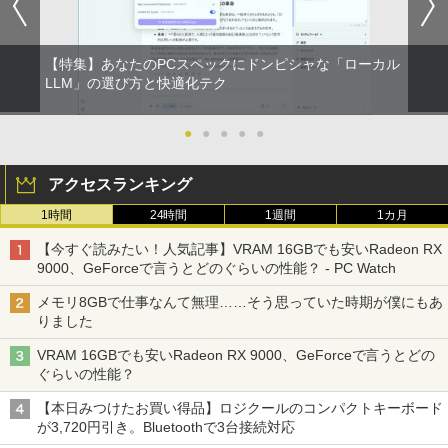
【特集】あなたのPCスペックにドンピシャな「ローカル
LLM」の選び方と快適化テク
●
●
●
●
●
アクセスランキング
1時間
24時間
1週間
1カ月
【今すぐ読みたい！人気記事】VRAM 16GBでも安いRadeon RX
9000、GeForceで言うとどのぐらいの性能？ - PC Watch
メモリ8GBで仕事なんて無理……そう思っていた時期が僕にもあ
りました
VRAM 16GBでも安いRadeon RX 9000、GeForceで言うとどの
ぐらいの性能？
【本日みつけたお買い得品】ロジクールのコンパクトキーボード
が3,720円引き。Bluetoothで3台接続対応