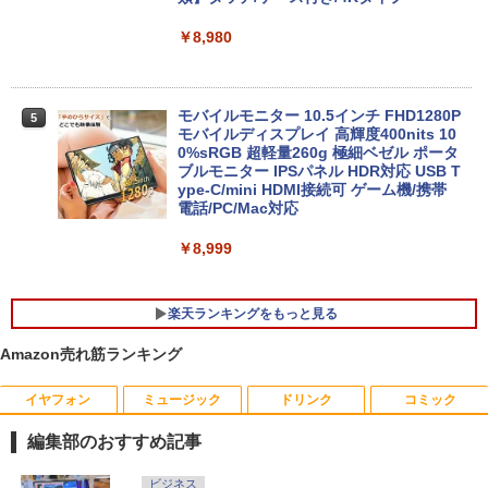
【1500円OFFクーポン】【タッチパネル
600 G5 G4 モニタ セット オフィス 2024
4
&WEBカメラ搭載】ノートパソコン 2in1
搭載 選択可 8世代 10世代 DELL 1311a
￥8,980
タブレットPC 13.3インチ SSD128GB メ
モリ8GB Core i3 第8世代 Microsoft Off
￥35,860
ice付き Windows11 東芝 dynabook D8
3 ノートパソコン 中古 PC パソコン 中古
モバイルモニター 10.5インチ FHD1280P
5
ノートPC 中古ノート 最大SSD512GB
モバイルディスプレイ 高輝度400nits 10
「楽天ランキング1位」 デスクトップパ
0%sRGB 超軽量260g 極細ベゼル ポータ
5
￥24,800
ソコン Windows11 Office付き パソコン
ブルモニター IPSパネル HDR対応 USB T
新品｜インテル 第14世代 Core i5-4590 i
ype-C/mini HDMI接続可 ゲーム機/携帯
5 i7-14700F｜ SSD 256GB～2TB｜メモ
電話/PC/Mac対応
リ 8～64GB DDR4/5｜ デスクトップPC
【中古】【モニターにムラあり・激安ご
2年保証 激安 高性能 ゲーム 本体のみ PC
￥8,999
5
奉仕】 ノートパソコン / DELL Latitude
高スペッ 初期設定済み
3520 / 第11世代Corei5 / SSD256GB / メ
モリー8GB / Windows11 / USB / micro
￥45,700
楽天ランキングをもっと見る
SD / type-C / Bluetooth / HDMI / ACア
ダプター / MS-office搭載
Amazon売れ筋ランキング
￥29,800
イヤフォン
ミュージック
ドリンク
コミック
あさドラ！（10） （ビッグ コミックス
1
〔スペシャル〕） [ 浦沢直樹 ]
編集部のおすすめ記事
￥990
Anker Soundcore P40i オフホワイト
BRUCE WAYNE feat. Flo Milli, ATL Jacob
【Amazon.co.jp限定】 い・ろ・は・す 2L P
薬屋のひとりごと 17巻 (デジタル版ビッグガ
ビジネス