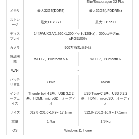
Elite/Snapdragon X2 Plus
メモリ
最大32GB(DDR5)
最大32GB(LPDDR5x)
ストレ
最大1TB SSD
最大1TB SSD
ージ
ディス
14型WUXGA(1,920×1,200ドット/120Hz)、300cd/平方m、
プレイ
sRGB100%
カメラ
500万画素/赤外線
無線機
Wi-Fi 7、Bluetooth 5.4
Wi-Fi 7、Bluetooth 6
能
WAN
-
バッテ
71Wh
65Wh
リ容量
インタ
Thunderbolt 4 2基、USB 3.2 2
USB Type-C 2基、USB 3.2 2
ーフェ
基、HDMI、microSD、オーディ
基、HDMI、microSD、オーディ
イス
オ
オ
サイズ
312.8×231.6×16.9～17.1mm
312.8×230.2×16.9～17.1mm
重量
1.4kg
1.34kg
OS
Windows 11 Home