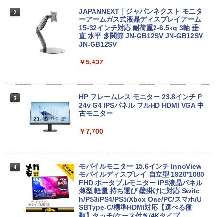
JAPANNEXT｜ジャパンネクスト モニタ
2
MS限定クーポンあり! 高性能 第10世代 C
Dell OptiPlex 3050 SFF 第7世代 Core i
ーアームガス式液晶ディスプレイアーム
2
2
eleron CPUにアップグレード中! 中古ノ
5 メモリ16GB SSD 512GB Office付き H
15-32インチ対応 耐荷重2-6.5kg 3軸 垂
ートパソコン Windows11 SSD換装対応
DMI Windows11 デスクトップパソコン
直 水平 多関節 JN-GB12SV JN-GB12SV
中古パソコン ノート Windows11 おまか
中古パソコン
JN-GB12SV
せパソコン 無線LAN DVDドライブ Offic
e付き ノートパソコン 中古 パソコン ノ
￥32,800
￥5,437
ートPC
￥19,800
【マラソンセール期間中ポイント5倍】中
HP フレームレス モニター 23.8インチ P
3
3
古デスクトップパソコン 第10世代 Core i
24v G4 IPSパネル フルHD HDMI VGA 中
5 メモリ8GB SSD500GB DVDマルチ Wi
古モニター
【1500円OFFクーポン】ノートパソコン
ndows11 NEC Mate MRT29L-7 初期設
3
中古パソコン 12.1インチ SSD256GB メ
定済 すぐ使える 送料無料 90日保証
￥7,700
モリ8GB Corei5 8世代 Microsoft Office
付き Windows11 Panasonic レッツノー
￥33,980
ト Let's note CF-SV7 中古ノートパソコ
ン 軽量 ノートパソコン 薄型 パソコン 中
モバイルモニター 15.6インチ InnoView
4
古PC 中古ノート SSD1TB
モバイルディスプレイ 自立型 1920*1080
【ポイント10倍】美品 HP 400 G6 SF 9
FHD ポータブルモニター IPS液晶パネル
4
￥23,800
世代 Core i5 9500 メモリ8GB 16GB 32
薄型 軽量 持ち運び 壁掛けに対応 Switc
GB 新品M.2SSD256GB 512GB office付
h/PS3/PS4/PS5/Xbox One/PC/スマホ/U
き デスクトップパソコン 中古パソコン P
SBType-C/標準HDMI対応【選べる種
C Windows11 pro Win11 3画面 PC 800
類】タッチ/ケース付き/4Kタイプ