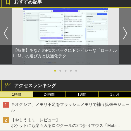
おすすめ記事
付き 防水 タッチ式音量調整 スポーツ/通勤/通
￥1,625
学/WEB会議(ホワイト)
On My Road (Stadium ver.)
ONE PIECE モノクロ版 115 (ジャンプコミッ
SWAN-白鳥ー完結記念プレミアムセット
5
￥1,964
クスDIGITAL)
[ 有吉 京子 ]
コカ・コーラ やかんの麦茶 from 爽健美茶 ラ
ベルレス 650mlPET×24本
￥250
￥594
￥21,534
Xiaomi シャオミ REDMI Buds 8 Lite ワイヤ
￥1,653
レスイヤホン Bluetooth 5.4 ノイズキャンセ
リング ANC 36時間再生
【特集】あなたのPCスペックにドンピシャな「ローカル
￥2,980
LLM」の選び方と快適化テク
●
●
●
●
●
アクセスランキング
1時間
24時間
1週間
1カ月
キオクシア、メモリ不足をフラッシュメモリで補う拡張モジュー
ル
【やじうまミニレビュー】
ポケットにも楽々入るロジクールの2つ折りマウス「Mobi
Fold」。その気になるギミックとは？