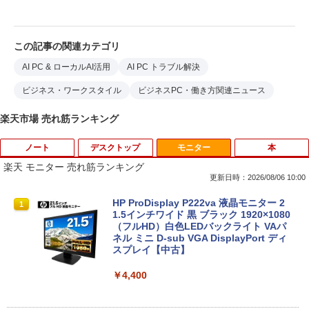
この記事の関連カテゴリ
AI PC & ローカルAI活用
AI PC トラブル解決
ビジネス・ワークスタイル
ビジネスPC・働き方関連ニュース
楽天市場 売れ筋ランキング
ノート
デスクトップ
モニター
本
楽天 モニター 売れ筋ランキング
更新日時：2026/08/06 10:00
【8/05.8/10限定！お買い物マラソン×5の
【高速SSD128GB＋大容量HDD500GB】
HP ProDisplay P222va 液晶モニター 2
1
1
1
つく日｜ポイント最大49.5倍】【中古・
超小型・省スペース 中古デスクトップP
1.5インチワイド 黒 ブラック 1920×1080
本体のみ・コードあり・充電器付き】Le
C ミニPC 中古パソコン メモリ4GB Win
（フルHD）白色LEDバックライト VAパ
novo 300e Chromebook 2nd Gen 81M
dows11 Microsoft Office2024 Dell Opt
ネル ミニ D-sub VGA DisplayPort ディ
B0034JP Bランク【日曜日以外即日発
iPlex 3070 第9世代 Core i3-9100T 無線
スプレイ【中古】
送】【送料無料】
LAN USB3.0
￥4,400
￥5,380
￥22,980