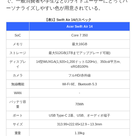
で、一般消費者や学生などのライトユーザーにとってパ
ーソナライズしやすい色が用意されている。
【表1】Swift Air 14のスペック
Acer Swift Air 14
SoC
Core 7 350
メモリ
最大16GB
ストレージ
最大512GB(1TBまでアップグレード可能)
ディスプレ
14型WUXGA(1,920×1,200ドット/120Hz)、350cd/平方m、
イ
sRGB100%
カメラ
フルHD/赤外線
無線機能
Wi-Fi 6E、Bluetooth 5.3
WAN
-
バッテリ容
70Wh
量
ポート
USB Type-C 2基、USB、オーディオ端子
サイズ
313.99×222.65×12.9～13.3mm
重量
1.19kg