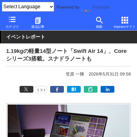
Powered by
Translate
PC Watch
イベント
COMPUTEX TAIPEI
2026
カテゴリ
過去記事
検索
Impressサイト
イベントレポート
1.19kgの軽量14型ノート「Swift Air 14」、Core
シリーズ3搭載。スナドラノートも
笠原 一輝
2026年5月31日 09:58
リスト