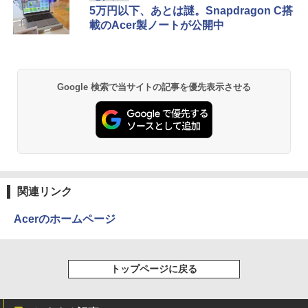
[Explicit]
ET ラベルレス ×8本
ンガンコミックス)
5万円以下、あとは謎。Snapdragon C搭
￥5,990
載のAcer製ノートが公開中
￥250
￥1,001
￥770
路傍のフジイ（7） （ビッグ コミック
2
ス） [ 鍋倉夫 ]
Anker Soundcore P31i ブラック
BRUCE WAYNE feat. Flo Milli, ATL Jacob
by Amazon 天然水 ラベルレス 500ml ×24本
異世界居酒屋「のぶ」(22) (角川コミックス・
￥880
Google 検索で当サイトの記事を優先表示させる
[Explicit]
富士山の天然水 バナジウム含有 水 ミネラル
エース)
ウォーター ペットボトル 静岡県産 500ミリリ
￥4,990
ットル (Smart Basic)
￥250
￥832
￥1,380
ミウラ折り小冊子付き 宇宙兄弟（46）
3
特装版 （講談社キャラクターズA） [ 小
Anker Soundcore Liberty 5 ミッドナイトブ
On My Road (Stadium ver.)
HUNTER×HUNTER モノクロ版 39 (ジャンプ
山 宙哉 ]
ラック
コミックスDIGITAL)
by Amazon 天然水ラベルレス 2L×9本
関連リンク
￥250
￥2,139
￥14,990
￥572
￥1,117
Acerのホームページ
自分の思いを言葉にする こどもアウトプ
4
【2026年アップグレード版】AOKIMI ワイヤ
BUGS LIFE
スーパーの裏でヤニ吸うふたり 9巻 (デジタル
ット図鑑 [ 樺沢 紫苑 ]
レスイヤホン bluetooth イヤホン V12 小型
版ビッグガンガンコミックス)
by Amazon 炭酸水 ラベルレス 500ml ×24本
トップページに戻る
軽量 ブルートゥースHi-Fi 最大36時間再生 ぶ
強炭酸水 ペットボトル 500ミリリットル (Sm
￥250
￥1,650
るーとゅーす コードレス ENCノイズキャン
art Basic)
￥810
セリング 自動ペアリング Type-C充電 マイク