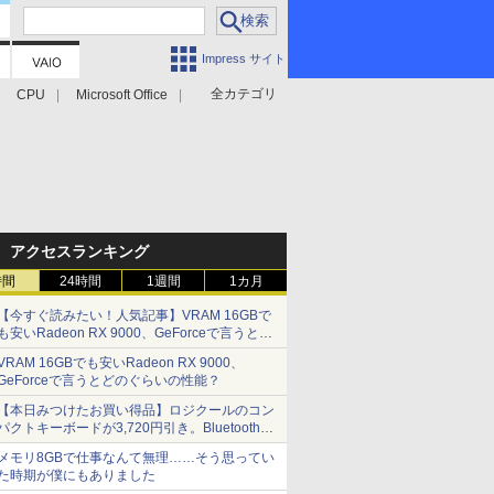
Impress サイト
全カテゴリ
CPU
Microsoft Office
アクセスランキング
時間
24時間
1週間
1カ月
【今すぐ読みたい！人気記事】VRAM 16GBで
も安いRadeon RX 9000、GeForceで言うとど
のぐらいの性能？ - PC Watch
VRAM 16GBでも安いRadeon RX 9000、
GeForceで言うとどのぐらいの性能？
【本日みつけたお買い得品】ロジクールのコン
パクトキーボードが3,720円引き。Bluetoothで3
台接続対応
メモリ8GBで仕事なんて無理……そう思ってい
た時期が僕にもありました