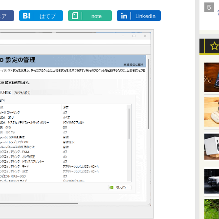
ェア
はてブ
note
LinkedIn