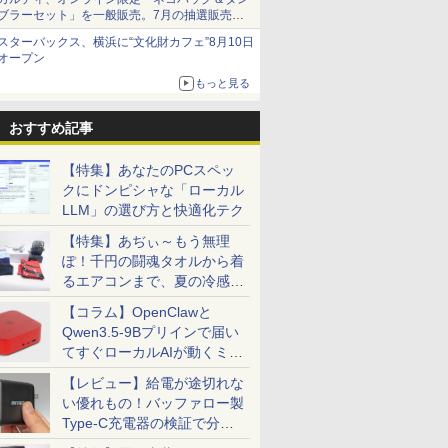
ブラーセット」を一般販売。7月の抽選販売の
当選無効分
スターバックス、横浜に“文化財カフェ”8月10日
オープン
もっと見る
おすすめ記事
【特集】あなたのPCスペッ
クにドンピシャな「ローカル
LLM」の選び方と快適化テク
【特集】あぢぃ～もう無理
ぽ！千円の闘魂タオルから着
るエアコンまで、夏の冷感グ
ッズ一挙紹介
【コラム】OpenClawと
Qwen3.5-9Bプリインで届い
てすぐローカルAIが動くミニ
PC「SER9 Pro」
【レビュー】給電が途切れな
い優れもの！バッファロー製
Type-C充電器の検証で分か
ったこと