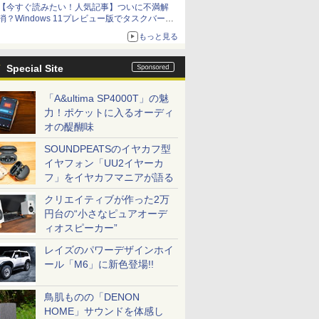
【今すぐ読みたい！人気記事】ついに不満解
消？Windows 11プレビュー版でタスクバーの
配置変更を徹底検証 - PC Watch
もっと見る
Special Site
「A&ultima SP4000T」の魅
力！ポケットに入るオーディ
オの醍醐味
SOUNDPEATSのイヤカフ型
イヤフォン「UU2イヤーカ
フ」をイヤカフマニアが語る
クリエイティブが作った2万
円台の“小さなピュアオーデ
ィオスピーカー”
レイズのパワーデザインホイ
ール「M6」に新色登場!!
鳥肌ものの「DENON
HOME」サウンドを体感し