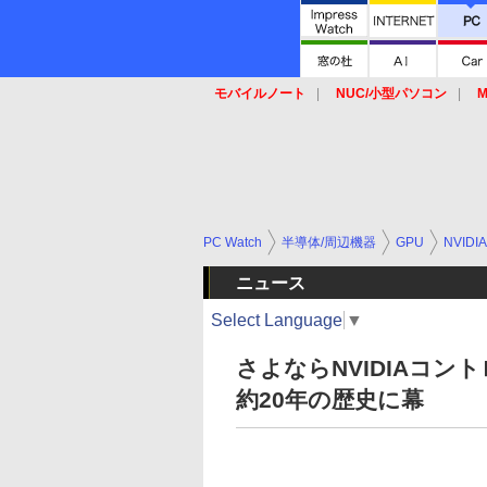
モバイルノート
NUC/小型パソコン
M
SSD
キーボード
マウス
PC Watch
半導体/周辺機器
GPU
NVIDIA
ニュース
Select Language
▼
さよならNVIDIAコント
約20年の歴史に幕