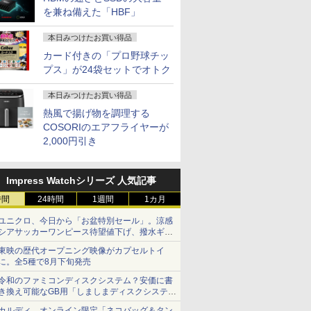
を兼ね備えた「HBF」
本日みつけたお買い得品
カード付きの「プロ野球チッ
プス」が24袋セットでオトク
本日みつけたお買い得品
熱風で揚げ物を調理する
COSORIのエアフライヤーが
2,000円引き
Impress Watchシリーズ 人気記事
時間
24時間
1週間
1カ月
ユニクロ、今日から「お盆特別セール」。涼感
シアサッカーワンピース待望値下げ、撥水ギア
ショーツは1990円に
東映の歴代オープニング映像がカプセルトイ
に。全5種で8月下旬発売
令和のファミコンディスクシステム？安価に書
き換え可能なGB用「しましまディスクシステ
ム」
カルディ、オンライン限定「ネコバッグ＆タン