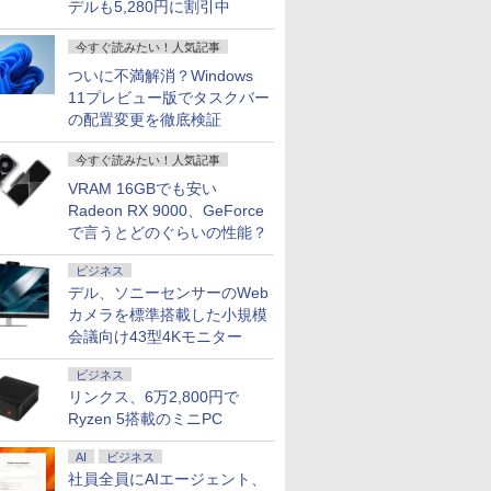
デルも5,280円に割引中
今すぐ読みたい！人気記事
ついに不満解消？Windows
11プレビュー版でタスクバー
の配置変更を徹底検証
今すぐ読みたい！人気記事
VRAM 16GBでも安い
Radeon RX 9000、GeForce
で言うとどのぐらいの性能？
ビジネス
デル、ソニーセンサーのWeb
カメラを標準搭載した小規模
会議向け43型4Kモニター
ビジネス
リンクス、6万2,800円で
Ryzen 5搭載のミニPC
AI
ビジネス
社員全員にAIエージェント、