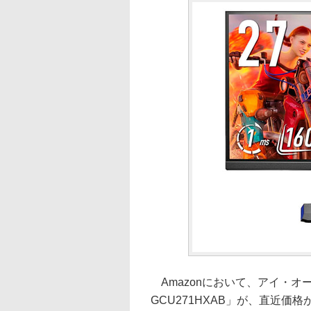
Amazonにおいて、アイ・オー・デ
GCU271HXAB」が、直近価格