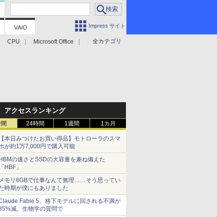
Impress サイト
全カテゴリ
CPU
Microsoft Office
アクセスランキング
時間
24時間
1週間
1カ月
【本日みつけたお買い得品】モトローラのスマ
ホが約1万7,000円で購入可能
HBMの速さとSSDの大容量を兼ね備えた
「HBF」
メモリ8GBで仕事なんて無理……そう思ってい
た時期が僕にもありました
Claude Fable 5、格下モデルに回される不満が
85%減。生物学の質問で