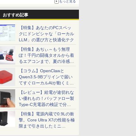
もっと見る
おすすめ記事
【特集】あなたのPCスペッ
クにドンピシャな「ローカル
LLM」の選び方と快適化テク
【特集】あぢぃ～もう無理
ぽ！千円の闘魂タオルから着
るエアコンまで、夏の冷感グ
ッズ一挙紹介
【コラム】OpenClawと
Qwen3.5-9Bプリインで届い
てすぐローカルAIが動くミニ
PC「SER9 Pro」
【レビュー】給電が途切れな
い優れもの！バッファロー製
Type-C充電器の検証で分か
ったこと
【特集】電源内蔵で0.9Lの衝
撃。Core Ultra X7の性能を極
限まで引き出したミニ
PC「GPD BOX」