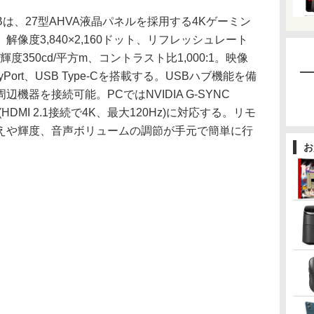
1HXABは、27型AHVA液晶パネルを採用する4Kゲーミン
像度3,840×2,160ドット、リフレッシュレート
、輝度350cd/平方m、コントラスト比1,000:1。映像
ayPort、USB Type-Cを搭載する。USBハブ機能を備
機器を接続可能。PCではNVIDIA G-SYNC
能(HDMI 2.1接続で4K、最大120Hz)に対応する。リモ
えや輝度、音声ボリュームの調節が手元で簡単に行
お