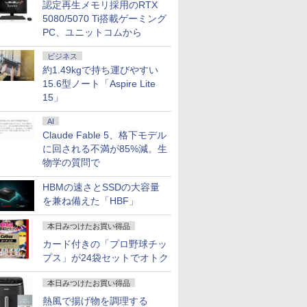
認定再生メモリ採用のRTX
5080/5070 Ti搭載ゲーミング
PC、ユニットコムから
ビジネス
約1.49kgで持ち運びやすい
15.6型ノート「Aspire Lite
15」
AI
Claude Fable 5、格下モデル
に回される不満が85%減。生
物学の質問で
HBMの速さとSSDの大容量
を兼ね備えた「HBF」
本日みつけたお買い得品
カード付きの「プロ野球チッ
プス」が24袋セットでオトク
本日みつけたお買い得品
熱風で揚げ物を調理する