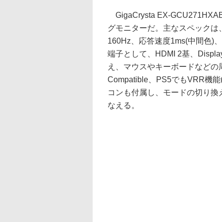
GigaCrysta EX-GCU27
グモニターだ。主なスペックは、解
160Hz、応答速度1ms(中間色)
端子として、HDMI 2基、Displ
え、マウスやキーボードなどの周辺
Compatible、PS5でもVRR機
コンも付属し、モードの切り換
なえる。