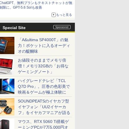
ChatGPT、無料プランもテキストチャットが無
制限に。GPT-5.6 Solも改善
もっと見る
Special Site
「A&ultima SP4000T」の魅
力！ポケットに入るオーディ
オの醍醐味
お値段そのままでメモリ倍
増！メモリ32GBの「お得な
ゲーミングノート」
ハイグレードテレビ「TCL
Q7D Pro」。圧巻の色彩美で
映画＆ゲームが極上体験に
SOUNDPEATSのイヤカフ型
イヤフォン「UU2イヤーカ
フ」をイヤカフマニアが語る
マウス、RTX 5060 Ti搭載ゲ
ーミングPCが7万5,000円オ