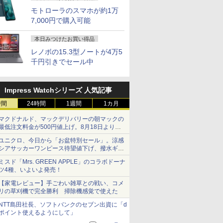
モトローラのスマホが約1万
7,000円で購入可能
本日みつけたお買い得品
レノボの15.3型ノートが4万5
千円引きでセール中
Impress Watchシリーズ 人気記事
時間
24時間
1週間
1カ月
マクドナルド、マックデリバリーの朝マックの
最低注文料金が500円値上げ。8月18日より
1,500円から受付
ユニクロ、今日から「お盆特別セール」。涼感
シアサッカーワンピース待望値下げ、撥水ギア
ショーツは1990円に
ミスド「Mrs. GREEN APPLE」のコラボドーナ
ツ4種、いよいよ発売！
【家電レビュー】手ごわい雑草との戦い、コメ
リの草刈機で完全勝利 掃除機感覚で使えた
NTT島田社長、ソフトバンクのセブン出資に「d
ポイント使えるようにして」