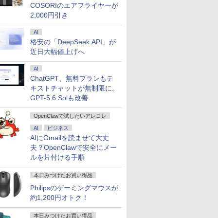
COSORIのエアフライヤーが
2,000円引き
AI
格安の「DeepSeek API」が
近日大幅値上げへ
AI
ChatGPT、無料プランもテ
キストチャットが無制限に。
GPT-5.6 Solも改善
OpenClawで試したいアレコレ
AI
ビジネス
AIにGmailを読ませて大丈
夫？OpenClawで安全にメー
ルを片付ける手順
本日みつけたお買い得品
Philipsのゲーミングマウスが
約1,200円オトク！
本日みつけたお買い得品