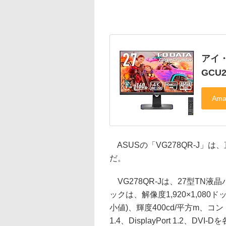
アイ・
GCU2
ASUSの「VG278QR-J」は、
だ。
VG278QR-Jは、27型TN
ックは、解像度1,920×1,080
小値)、輝度400cd/平方m、コン
1.4、DisplayPort 1.2、DVI