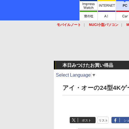
モバイルノート
NUC/小型パソコン
M
SSD
キーボード
マウス
本日みつけたお買い得品
Select Language
▼
アイ・オーの24型4Kゲ
ポスト
リスト
シ