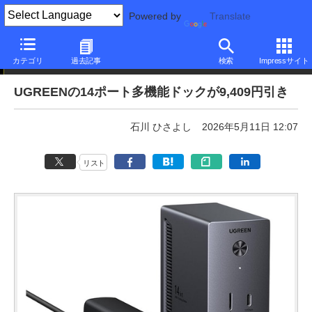
Powered by
Translate
本日みつけたお買い得品
カテゴリ
過去記事
検索
Impressサイト
UGREENの14ポート多機能ドックが9,409円引き
石川 ひさよし
2026年5月11日 12:07
リスト