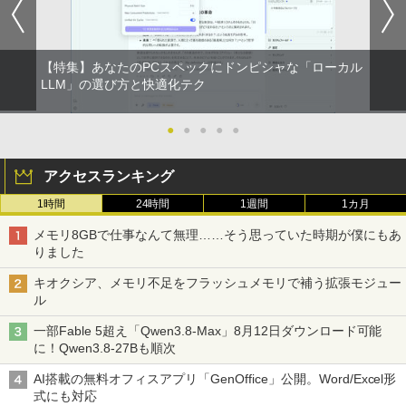
【特集】あなたのPCスペックにドンピシャな「ローカル
LLM」の選び方と快適化テク
●
●
●
●
●
アクセスランキング
1時間
24時間
1週間
1カ月
メモリ8GBで仕事なんて無理……そう思っていた時期が僕にもあ
りました
キオクシア、メモリ不足をフラッシュメモリで補う拡張モジュー
ル
一部Fable 5超え「Qwen3.8-Max」8月12日ダウンロード可能
に！Qwen3.8-27Bも順次
AI搭載の無料オフィスアプリ「GenOffice」公開。Word/Excel形
式にも対応