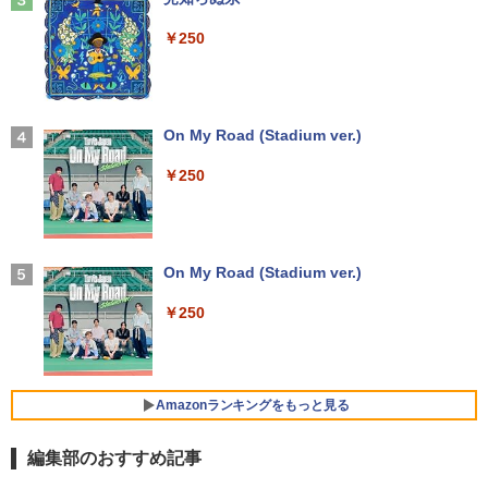
ラック
￥594
モバイルモニター 15.6インチ InnoView
3
￥250
モバイルディスプレイ 自立型 1920*1080
￥14,990
FHD ポータブルモニター IPS液晶パネル
中古パソコン | Lenovo | ThinkPad L57
薄型 軽量 持ち運び 壁掛けに対応 Switc
3
0 | Windows11 | ノートPC | 一年保証 |
h/PS3/PS4/PS5/Xbox One/PC/スマホ/U
第7世代 | Core i5 7200U 2.5(～最大3.1)
SBType-C/標準HDMI対応【選べる種
ちいかわ なんか小さくてかわいいやつ
4
GHz | MEM:8GB | HDD:500GB | DVDマ
類】タッチ/ケース付き/4Kタイプ
【2026年アップグレード版】AOKIMI ワイヤ
On My Road (Stadium ver.)
（2） （ワイドKC） [ ナガノ ]
ルチ | 無線LAN:あり | テンキー | Win11P
レスイヤホン bluetooth イヤホン V12 小型
ro64Bit | ACアダプター付属
軽量 ブルートゥースHi-Fi 最大36時間再生 ぶ
￥8,980
￥250
￥1,210
るーとゅーす コードレス ENCノイズキャン
セリング 自動ペアリング Type-C充電 マイク
￥9,980
付き 防水 タッチ式音量調整 スポーツ/通勤/通
学/WEB会議(ホワイト)
アースドリームス 厳選おまかせモニター
4
バムとケロのデイブック Bam and Ker
21.5型〜27型ワイド 【HDMI対応 / FULL
On My Road (Stadium ver.)
5
￥1,964
o Day Book [ 島田ゆか ]
【期間限定 ポイント10倍】Lenovo Idea
HD解像度】 大手メーカー液晶 (Dell/HP/
4
Pad D330 10.1型 2-in-1 タブレットPC／
NEC等) テレワーク デュアルモニター S
￥250
着脱式キーボード（intel 第九世代Celero
witch PS4 PS5対応 【整備済み中古品】
￥4,950
n N4000/4GB/64GB eMMC/HD IPS液晶
Xiaomi シャオミ REDMI Buds 8 Lite ワイヤ
Type-C データ/充電可）/microSD対応
レスイヤホン Bluetooth 5.4 ノイズキャンセ
￥6,470
（最大128GB）/Windows 11 Pro／Dolb
リング ANC 36時間再生
y Audio）【整備済み中古品】
Amazonランキングをもっと見る
￥3,480
￥13,800
＼500円OFFクーポンあり！／ モバイル
5
編集部のおすすめ記事
モニター 15.6インチ 1080PフルHD ディ
スプレイ VESA対応 コスパ デュアルモニ