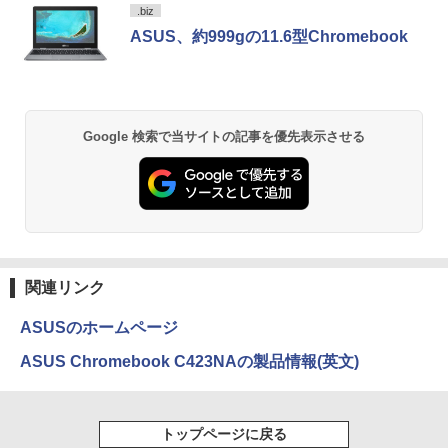
【Amazon.co.jp限定】 い・ろ・は・す 2L P
薬屋のひとりごと 17巻 (デジタル版ビッグガ
ター サブモニター ゲーミングモニター
.biz
ET ラベルレス ×8本
ンガンコミックス)
【期間限定破格金額！】新生活 新古品 W
ポータブルモニター 外付けモニター リモ
5
ASUS、約999gの11.6型Chromebook
in11搭載 パソコンノートパソコンoffice
ートワーク IPS mini pc ミニPC 多デバ
￥1,112
￥770
付き 初心者向けノートPC 初期設定済 1
イス対応 ブラック
5.6型 インテル高速CPU ランダムで発送
メモリ4GB～ 高速SSD1TB 最大 フルHD
￥9,480
Webカメラ zoom 軽量薄型 無線 型番更
新で在庫処分
by Amazon 天然水 ラベルレス 500ml ×24本
異世界居酒屋「のぶ」(22) (角川コミックス・
Google 検索で当サイトの記事を優先表示させる
富士山の天然水 バナジウム含有 水 ミネラル
エース)
ウォーター ペットボトル 静岡県産 500ミリリ
￥12,980
ットル (Smart Basic)
￥832
￥1,380
ONE PIECE モノクロ版 115 (ジャンプコミッ
クスDIGITAL)
by Amazon 天然水ラベルレス 2L×9本
関連リンク
￥594
￥1,117
ASUSのホームページ
ASUS Chromebook C423NAの製品情報(英文)
HUNTER×HUNTER モノクロ版 39 (ジャンプ
コミックスDIGITAL)
by Amazon 炭酸水 ラベルレス 500ml ×24本
強炭酸水 ペットボトル 500ミリリットル (Sm
トップページに戻る
art Basic)
￥572