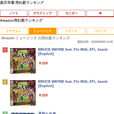
楽天市場 売れ筋ランキング
ノート
デスクトップ
モニター
本
Amazon売れ筋ランキング
イヤフォン
ミュージック
ドリンク
コミック
【★最大100%ポイント】【大特価!訳あ
富士通 Fujitsu 液晶モニター VL-17CST
ちいかわ なんか小さくてかわいいやつ
1
1
1
Amazon ミュージック の売れ筋ランキング
り!】富士通 LIFEBOOK A576/第6世代 C
17インチ スクエア ホワイト LCD LEDバ
（1） （ワイドKC） [ ナガノ ]
ore i3/メモリ:4GB/SSD:128GB/15.6型液
ックライト SXGA 1280×1024 TNパネル
更新日時：2026/08/09 12:06
晶/USB 3.0/VGA/HDMI/DVD/Office/中古
非光沢 ノングレア DVI VESA準拠 ディス
￥1,100
Anker Soundcore P40i オフホワイト
BRUCE WAYNE feat. Flo Milli, ATL Jacob
パソコン ノートパソコン Windows11 W
プレイ 【中古】
[Explicit]
indows10
￥7,990
￥2,750
￥250
￥8,999
羽生結弦（2027年1月始まりカレンダ
2
ー）
【超特価】厳選大手メーカー 液晶モニタ
2
Anker Soundcore P31i ブラック
BRUCE WAYNE feat. Flo Milli, ATL Jacob
【マラソンP5倍/10%オフクーポン】中古
ー シークレット 19インチワイド ノング
￥4,345
2
[Explicit]
ノートパソコン Windows11 Pro Office
レア VGA DELL NEC 等 液晶ディスプレ
￥5,990
付き Panasonic Let's note CF-NX3 第4
イ【中古】
￥250
世代 Core i5 メモリ8GB 高速SSD256GB
12.1インチ Bluetoot WEBカメラ Wi-Fi
￥3,100
HDMI 初期設定済み 送料無料 90日保証
杖と剣のウィストリア（16） （講談社コ
3
ミックス） [ 大森 藤ノ ]
Anker Soundcore Liberty 5 ミッドナイトブ
見知らぬ糸
￥9,800