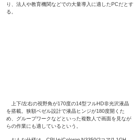
り、法人や教育機関などでの大量導入に適したPCだとす
る。
上下/左右の視野角が170度の14型フルHD非光沢液晶
を搭載。狭額ベゼル設計で液晶ヒンジが180度開くた
め、グループワークなどといった複数人で画面を見なが
らの作業にも適しているという。
おもな仕様は、CPUがCeleron N3350(2コア/1.1GH