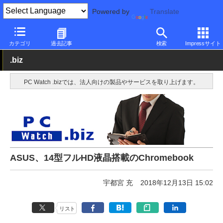
Powered by
Translate
PC Watch
パソコン/タブレット/スマートフォン
モバイルノート
カテゴリ
過去記事
検索
Impressサイト
.biz
PC Watch .bizでは、法人向けの製品やサービスを取り上げます。
ASUS、14型フルHD液晶搭載のChromebook
宇都宮 充
2018年12月13日 15:02
リスト