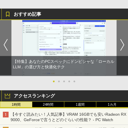
￥1,625
おすすめ記事
スーパーの裏でヤニ吸うふたり 9巻 (デジタル
版ビッグガンガンコミックス)
コカ・コーラ やかんの麦茶 from 爽健美茶 ラ
ベルレス 650mlPET×24本
￥810
￥2,009
【特集】あなたのPCスペックにドンピシャな「ローカル
LLM」の選び方と快適化テク
●
●
●
●
●
アクセスランキング
1時間
24時間
1週間
1カ月
【今すぐ読みたい！人気記事】VRAM 16GBでも安いRadeon RX
9000、GeForceで言うとどのぐらいの性能？ - PC Watch