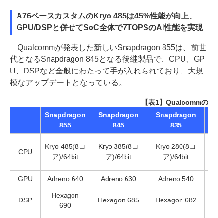
A76ベースカスタムのKryo 485は45%性能が向上、
GPU/DSPと併せてSoC全体で7TOPSのAI性能を実現
Qualcommが発表した新しいSnapdragon 855は、前世
代となるSnapdragon 845となる後継製品で、CPU、GP
U、DSPなど全般にわたって手が入れられており、大規
模なアップデートとなっている。
【表1】Qualcommの
Snapdragon
Snapdragon
Snapdragon
Sn
855
845
835
Kryo 485(8コ
Kryo 385(8コ
Kryo 280(8コ
CPU
ア)/64bit
ア)/64bit
ア)/64bit
GPU
Adreno 640
Adreno 630
Adreno 540
A
Hexagon
DSP
Hexagon 685
Hexagon 682
690