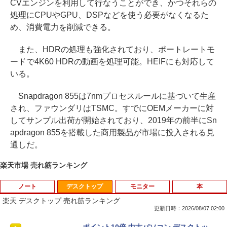
CVエンジンを利用して行なうことができ、かつそれらの
処理にCPUやGPU、DSPなどを使う必要がなくなるた
め、消費電力を削減できる。
また、HDRの処理も強化されており、ポートレートモ
ードで4K60 HDRの動画を処理可能。HEIFにも対応して
いる。
Snapdragon 855は7nmプロセスルールに基づいて生産
され、ファウンダリはTSMC。すでにOEMメーカーに対
してサンプル出荷が開始されており、2019年の前半にSn
apdragon 855を搭載した商用製品が市場に投入される見
通しだ。
楽天市場 売れ筋ランキング
ノート
デスクトップ
モニター
本
楽天 デスクトップ 売れ筋ランキング
更新日時：2026/08/07 02:00
iiyama / ノートPC ゲーミングPC / Note
ポイント10倍 中古パソコン デスクトッ