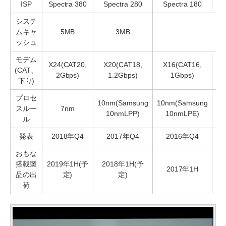
ISP
Spectra 380
Spectra 280
Spectra 180
システ
ムキャ
5MB
3MB
ッシュ
モデム
X24(CAT20,
X20(CAT18,
X16(CAT16,
X1
(CAT、
2Gbps)
1.2Gbps)
1Gbps)
6
下り)
プロセ
10nm(Samsung
10nm(Samsung
スルー
7nm
10nmLPP)
10nmLPE)
ル
発表
2018年Q4
2017年Q4
2016年Q4
2
おもな
搭載製
2019年1H(予
2018年1H(予
2017年1H
品の出
定)
定)
荷