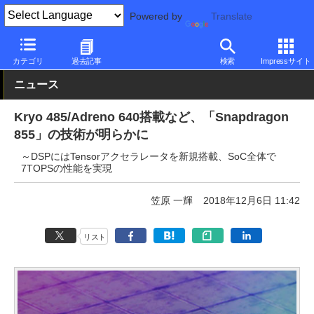
Powered by
Translate
PC Watch
半導体/周辺機器
CPU
Qualcomm
カテゴリ
過去記事
検索
Impressサイト
ニュース
Kryo 485/Adreno 640搭載など、「Snapdragon
855」の技術が明らかに
～DSPにはTensorアクセラレータを新規搭載、SoC全体で
7TOPSの性能を実現
笠原 一輝
2018年12月6日 11:42
リスト