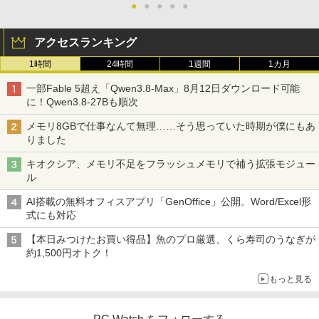
●
●
●
●
●
アクセスランキング
1時間
24時間
1週間
1カ月
一部Fable 5超え「Qwen3.8-Max」8月12日ダウンロード可能
に！Qwen3.8-27Bも順次
メモリ8GBで仕事なんて無理……そう思っていた時期が僕にもあ
りました
キオクシア、メモリ不足をフラッシュメモリで補う拡張モジュー
ル
AI搭載の無料オフィスアプリ「GenOffice」公開。Word/Excel形
式にも対応
【本日みつけたお買い得品】魚のプロ厳選、くら寿司のうなぎが
約1,500円オトク！
もっと見る