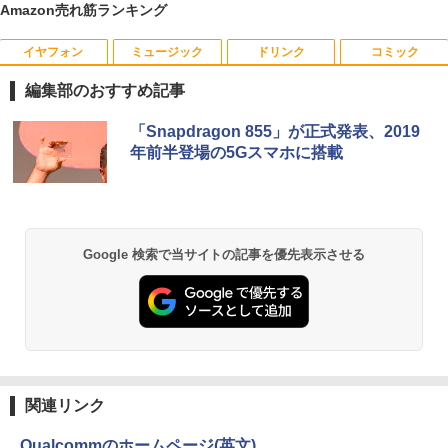
￥22,770
Amazon売れ筋ランキング
イヤフォン
ミュージック
ドリンク
コミック
＼500円OFFクーポンあり！／ モバイル
はなコミ！ ～となりにアイドル～ [ 大
1
1
モニター 15.6インチ 1080PフルHD ディ
場 花菜 ]
編集部のおすすめ記事
スプレイ VESA対応 コスパ デュアルモニ
ター サブモニター ゲーミングモニター
￥1,760
Anker Soundcore P40i オフホワイト
BRUCE WAYNE feat. Flo Milli, ATL Jacob
【Amazon.co.jp限定】 い・ろ・は・す 2L P
薬屋のひとりごと 17巻 (デジタル版ビッグガ
ポータブルモニター 外付けモニター リモ
「Snapdragon 855」が正式発表、2019
[Explicit]
ET ラベルレス ×8本
ンガンコミックス)
ートワーク IPS mini pc ミニPC 多デバ
年前半登場の5Gスマホに搭載
￥7,990
イス対応 ブラック
￥250
￥1,112
￥770
￥9,480
捕食 欲望をカネに変えるトクリュウ型
2
犯罪集団「ナチュラル」の闇 [ 清水 將裕
]
Anker Soundcore P31i ブラック
BRUCE WAYNE feat. Flo Milli, ATL Jacob
by Amazon 天然水 ラベルレス 500ml ×24本
異世界居酒屋「のぶ」(22) (角川コミックス・
Google 検索で当サイトの記事を優先表示させる
[Explicit]
富士山の天然水 バナジウム含有 水 ミネラル
エース)
モニター 23.8インチ 1920×1080 FHD解
￥1,870
2
ウォーター ペットボトル 静岡県産 500ミリリ
￥5,990
像度 100Hzリフレッシュレート PCモニ
ットル (Smart Basic)
￥250
￥832
ター 薄型 サブモニター 在宅勤務 VESA
対応 HDMI VGA パソコンモニター チル
￥1,380
トpc/switch/ps4/ps5/xbox
異世界魔王と召喚少女の奴隷魔術（30）
3
【電子書籍】[ 福田直叶 ]
Anker Soundcore Liberty 5 アプリコットピ
On My Road (Stadium ver.)
ONE PIECE モノクロ版 115 (ジャンプコミッ
￥11,980
ンク
クスDIGITAL)
by Amazon 炭酸水 ラベルレス 500ml ×24本
￥792
関連リンク
強炭酸水 ペットボトル 500ミリリットル (Sm
￥250
art Basic)
￥-
￥594
Qualcommのホームページ(英文)