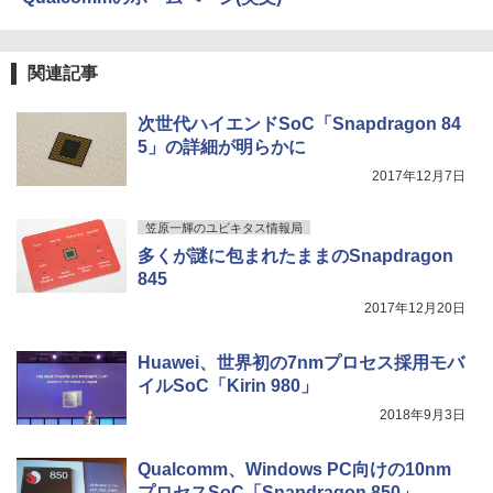
【タッチ式選べる 携帯式】モバイルモニ
3
￥1,625
ター 14インチ フルHD IPSパネル 非光沢
タッチ式/非タッチ式選択可能 Type-C対
追放された転生王子、『自動製作』スキ
4
応 HDMI VESA対応 モニター 持ち運び
【2026年アップグレード版】AOKIMI ワイヤ
On My Road (Stadium ver.)
HUNTER×HUNTER モノクロ版 39 (ジャンプ
ルで領地を爆速で開拓し最強の村を作っ
関連記事
サブディスプレイ デュアルモニター テレ
レスイヤホン bluetooth イヤホン V12 小型
コミックスDIGITAL)
てしまう〜最強クラフトスキルで始め
by Amazon 天然水ラベルレス 2L×9本
ワーク ミニPC対応 EVICIV
軽量 ブルートゥースHi-Fi 最大36時間再生 ぶ
る、楽々領地開拓スローライフ〜（8）
￥250
るーとゅーす コードレス ENCノイズキャン
【電子書籍】[ 熊乃げん骨 ]
￥572
￥1,117
次世代ハイエンドSoC「Snapdragon 84
セリング 自動ペアリング Type-C充電 マイク
￥11,999
5」の詳細が明らかに
付き 防水 タッチ式音量調整 スポーツ/通勤/通
￥792
学/WEB会議(ホワイト)
2017年12月7日
BUGS LIFE
スーパーの裏でヤニ吸うふたり 9巻 (デジタル
￥1,964
Acer 27インチ フルHD 144Hz 1ms(VR
版ビッグガンガンコミックス)
コカ・コーラ やかんの麦茶 from 爽健美茶 ラ
4
笠原一輝のユビキタス情報局
B) IPS 非光沢 sRGB 99% AMD FreeSyn
異世界ウォーキング（14） 【電子書籍】
ベルレス 650mlPET×24本
￥250
5
c ブラックブースト VRB対応 ブルーライ
多くが謎に包まれたままのSnapdragon
[ あるくひと ]
￥810
ト低減 HDMI 1.4 DisplayPort v1.2 スピ
Xiaomi シャオミ REDMI Buds 8 Lite ワイヤ
845
￥2,009
ーカー・ヘッドホン端子 Acer Display
レスイヤホン Bluetooth 5.4 ノイズキャンセ
￥792
Widget 6軸カラー調整 VESAマウント対
2017年12月20日
リング ANC 36時間再生
応 Nitro ゲーミングモニター QG271P6b
mipx
￥2,980
Huawei、世界初の7nmプロセス採用モバ
イルSoC「Kirin 980」
￥16,600
2018年9月3日
5年間フル保証ディスプレイ 243B9/11 [2
Qualcomm、Windows PC向けの10nm
5
3.8型ワイド液晶ディスプレイ 5年フル保
プロセスSoC「Snapdragon 850」