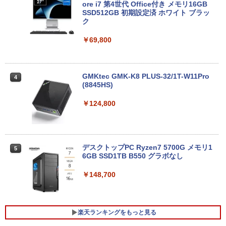
ore i7 第4世代 Office付き メモリ16GB
SSD512GB 初期設定済 ホワイト ブラッ
￥13,800
ク
￥69,800
タブレット/ノートパソコン 2in1PC 顔認
4
証対応Full HDカメラ＆指紋認証 Panaso
nic Let's note CF-XZ6 12.0型軽量 超高
解像QHD(2160x1440) タッチパネル Cor
GMKtec GMK-K8 PLUS-32/1T-W11Pro
4
e i5-7300U vPro メモリ8GB SSD256GB
(8845HS)
Type-C HDMI Office Windows10 送料
無料 中古パソコン
￥124,800
￥19,800
デスクトップPC Ryzen7 5700G メモリ1
5
6GB SSD1TB B550 グラボなし
＼8月限定エントリーでP10倍／【中古】
5
ノートパソコン windows11 office付き
Lenovo レノボ ThinkPad L390 20NSS2
￥148,700
5A00 Core i5 8世代 メモリー8GB 高速S
SD256GB 整備済み品 pc win11 os 中古
パソコン すぐ使える オフィス付きPC 送
料無料
楽天ランキングをもっと見る