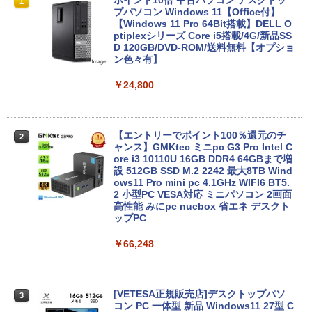
1
1
book Clevo W350SS_370SS / 第4世代C
プパソコン Windows 11【Office付】
ore i7 / グラフィックボード NVIDIA Cor
【Windows 11 Pro 64Bit搭載】DELL O
poration GM107M [GeForce GTX 860
ptiplexシリーズ Core i5搭載/4G/新品SS
M] 2GB / 光学ドライブ CDDVDW SN-20
D 120GB/DVD-ROM/送料無料【オプショ
8FB / メモリ 8GB【中古品】
ン色々有】
￥11,000
￥24,800
Panasonic CF-SV8RDAVS Core i5 836
【エントリーでポイント100％還元のチ
2
2
5U 1.6GHz/8GB/256GB(SSD)/Multi/12.1
ャンス】GMKtec ミニpc G3 Pro Intel C
W/WUXGA(1920x1200)/Win11 パーム変
ore i3 10110U 16GB DDR4 64GBまで増
色あり【中古】【20260729】
設 512GB SSD M.2 2242 最大8TB Wind
ows11 Pro mini pc 4.1GHz WIFI6 BT5.
2 小型PC VESA対応 ミニパソコン 2画面
￥13,300
高性能 みにpc nucbox 省エネ デスクト
ップPC
￥66,248
中古ノートパソコン 中古PC Windows11
3
Microsoft Office2024 SSD搭載 初期設
定済み 店長おまかせ 第7世代～第11世代
Core i3/i5 大容量 メモリー テンキ カメ
ラ ドライブ 選択可 Bluetooth 型落ちモ
[VETESA正規販売店]デスクトップパソ
3
デル ノートPC 有名メーカー
コン PC 一体型 新品 Windows11 27型 C