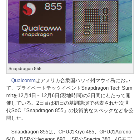
Snapdragon 855
Qualcomm
はアメリカ合衆国ハワイ州マウイ島におい
て、プライベートテックイベントSnapdragon Tech Sum
mitを12月4日～12月6日(現地時間)の3日間にわたって開
催している。2日目は初日の基調講演で発表された次世
代SoC「Snapdragon 855」の技術的なスペックなどを公
開した。
Snapdragon 855は、CPUのKryo 485、GPUのAdreno
640、DSPのHexagon 690、ISPのSpectra 380、4Gモデ