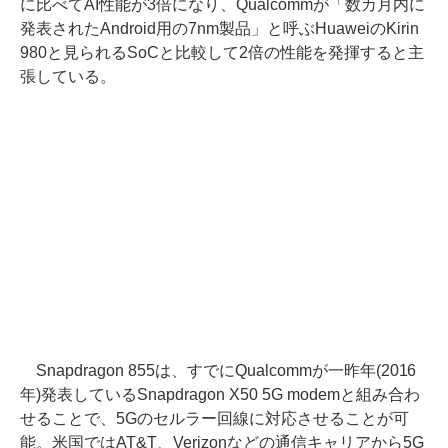
に比べてAI性能が3倍になり、Qualcommが「数カ月内に
発表されたAndroid用の7nm製品」と呼ぶHuaweiのKirin
980と見られるSoCと比較して2倍の性能を発揮すると主
張している。
Snapdragon 855は、すでにQualcommが一昨年(2016
年)発表しているSnapdragon X50 5G modemと組み合わ
せることで、5Gのセルラー回線に対応させることが可
能。米国ではAT&T、Verizonなどの通信キャリアから5G