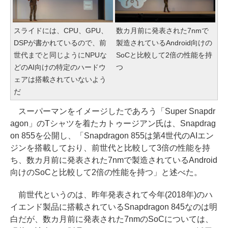
スライドには、CPU、GPU、
数カ月前に発表された7nmで
DSPが書かれているので、前
製造されているAndroid向けの
世代までと同じようにNPUな
SoCと比較して2倍の性能を持
どのAI向けの特定のハードウ
つ
ェアは搭載されていないよう
だ
スーパーマンをイメージしたであろう「Super Snapdr
agon」のTシャツを着たカトゥージアン氏は、Snapdrag
on 855を公開し、「Snapdragon 855は第4世代のAIエン
ジンを搭載しており、前世代と比較して3倍の性能を持
ち、数カ月前に発表された7nmで製造されているAndroid
向けのSoCと比較して2倍の性能を持つ」と述べた。
前世代というのは、昨年発表されて今年(2018年)のハ
イエンド製品に搭載されているSnapdragon 845なのは明
白だが、数カ月前に発表された7nmのSoCについては、