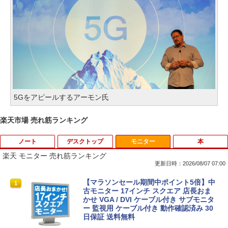
5Gをアピールするアーモン氏
楽天市場 売れ筋ランキング
ノート
デスクトップ
モニター
本
楽天 モニター 売れ筋ランキング
更新日時：2026/08/07 07:00
タブレットPC Microsoft Surface Pro 5/
ポイント10倍 中古パソコン デスクトッ
【マラソンセール期間中ポイント5倍】中
1
1
1
7+ 12.3インチ メモリ 8GB SSD256GB
プパソコン Windows 11【Office付】
古モニター 17インチ スクエア 店長おま
第7世代Core-i5 2.6GHz 2K解像度 2736
【Windows 11 Pro 64Bit搭載】DELL O
かせ VGA / DVI ケーブル付き サブモニタ
x 1824 タッチパネル Office付き/カメラ/
ptiplexシリーズ Core i5搭載/4G/新品SS
ー 監視用 ケーブル付き 動作確認済み 30
HDMI / Windows 11 Pro 中古タブレット
D 120GB/DVD-ROM/送料無料【オプショ
日保証 送料無料
PC /ノートパソコン 2in1 中古 タブレッ
ン色々有】