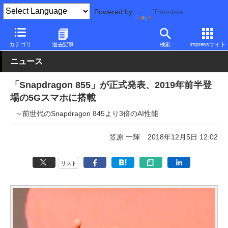
Powered by
Translate
PC Watch
半導体/周辺機器
CPU
Qualcomm
カテゴリ
過去記事
検索
Impressサイト
ニュース
「Snapdragon 855」が正式発表、2019年前半登
場の5Gスマホに搭載
～前世代のSnapdragon 845より3倍のAI性能
笠原 一輝
2018年12月5日 12:02
リスト