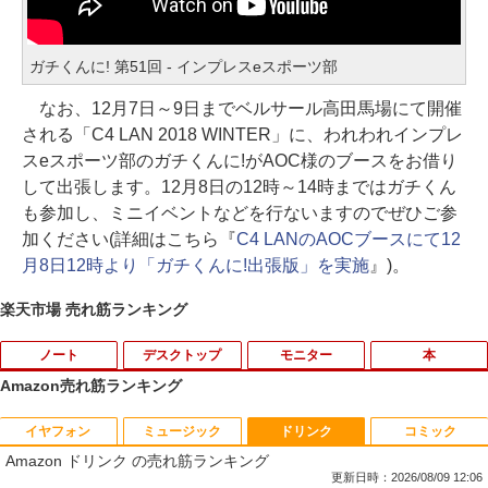
ガチくんに! 第51回 - インプレスeスポーツ部
なお、12月7日～9日までベルサール高田馬場にて開催
される「C4 LAN 2018 WINTER」に、われわれインプレ
スeスポーツ部のガチくんに!がAOC様のブースをお借り
して出張します。12月8日の12時～14時まではガチくん
も参加し、ミニイベントなどを行ないますのでぜひご参
加ください(詳細はこちら『
C4 LANのAOCブースにて12
月8日12時より「ガチくんに!出張版」を実施
』)。
楽天市場 売れ筋ランキング
ノート
デスクトップ
モニター
本
Amazon売れ筋ランキング
イヤフォン
ミュージック
ドリンク
コミック
【今だけ】全品ポイント10倍 お買い物マ
「3500U/4300Uより速い」 NiPoGi ミニ
【中古良品】【安心保証】Princeton 21.
ちいかわ なんか小さくてかわいいやつ
1
1
1
1
Amazon ドリンク の売れ筋ランキング
ラソン★8/4～8/11★中古パソコン ノー
pc Ryzen Embedded R2544初登場 8G
5型ワイドカラー液晶ディスプレイ PTF
（7）なんか飛び出ていろいろ貼れるフォ
トPC Lenovo ThinkPad E590 Core i3 8
B+256GB 4TB拡張可 mini pc Windows
WDE-22W / PTFBDE-22W ブラック/ ホ
トアルバム付き特装版 （講談社キャラク
更新日時：2026/08/09 12:06