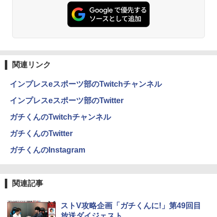
￥29,800
￥65,980
￥832
ONE PIECE モノクロ版 115 (ジャンプコミッ
クスDIGITAL)
関連リンク
￥594
インプレスeスポーツ部のTwitchチャンネル
インプレスeスポーツ部のTwitter
HUNTER×HUNTER モノクロ版 39 (ジャンプ
ガチくんのTwitchチャンネル
コミックスDIGITAL)
ガチくんのTwitter
￥572
ガチくんのInstagram
スーパーの裏でヤニ吸うふたり 9巻 (デジタル
版ビッグガンガンコミックス)
関連記事
￥810
ストV攻略企画「ガチくんに!」第49回目
放送ダイジェスト