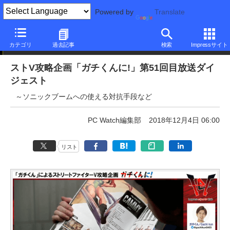
Powered by
Translate
ニュース
カテゴリ
過去記事
検索
Impressサイト
ストV攻略企画「ガチくんに!」第51回目放送ダイ
ジェスト
～ソニックブームへの使える対抗手段など
PC Watch編集部
2018年12月4日 06:00
リスト