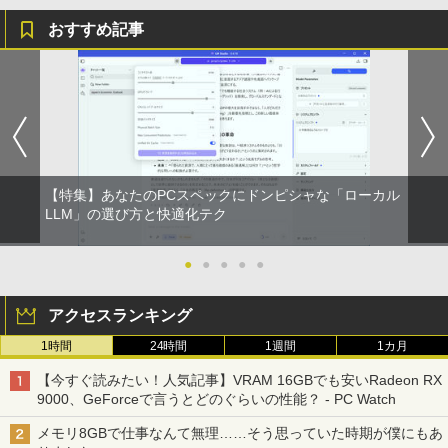
おすすめ記事
【特集】あなたのPCスペックにドンピシャな「ローカル
LLM」の選び方と快適化テク
●
●
●
●
●
アクセスランキング
1時間
24時間
1週間
1カ月
【今すぐ読みたい！人気記事】VRAM 16GBでも安いRadeon RX
9000、GeForceで言うとどのぐらいの性能？ - PC Watch
メモリ8GBで仕事なんて無理……そう思っていた時期が僕にもあ