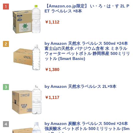
145U メモリ8GB / 16GB / 32GB SSD M.
11 Pro 動作より高速 4K×3画面出力 ミニ
ワイト色 スピーカー搭載 プリンストン
ターズA） [ ナガノ ]
Anker Soundcore P40i オフホワイト
BRUCE WAYNE feat. Flo Milli, ATL Jacob
【Amazon.co.jp限定】 い・ろ・は・す 2L P
2 PCIe256GB / 512GB / 1TB Windows1
パソコン HDMI2.0+DP1.4 静音性 小型pc
[Explicit]
ET ラベルレス ×8本
1 Pro 64bit【送料無料】【1年保証】
豊富な端子Type-C USB3.2 有線LAN WI
￥4,050
￥3,630
￥7,990
FI5/BT4.2 省電力 オフィス/学習向け P2
￥250
￥1,112
￥15,800
￥33,800
【タッチ式選べる 携帯式】モバイルモニ
100日後に英語がものになる1日10分 ネ
2
2
ター 14インチ フルHD IPSパネル 非光沢
イティブ英語書き写し [ ブレット・リン
Anker Soundcore P31i ブラック
BRUCE WAYNE feat. Flo Milli, ATL Jacob
by Amazon 天然水 ラベルレス 500ml ×24本
【マラソンセール期間中ポイント5倍】
タッチ式/非タッチ式選択可能 Type-C対
ゼイ ]
2
[Explicit]
富士山の天然水 バナジウム含有 水 ミネラル
【OSなし】 中古ノートパソコン 第8世代
【全商品10%OFF+P5倍】Dell OptiPlex
応 HDMI VESA対応 モニター 持ち運び
2
ウォーター ペットボトル 静岡県産 500ミリリ
￥5,990
Core i5 富士通 LIFEBOOK A579/B メモ
3070 Micro 第9世代 Core i5 Windows1
サブディスプレイ デュアルモニター テレ
￥1,980
ットル (Smart Basic)
￥250
リ8GB HDD500GB 15.6インチ HDMI テ
1 Pro メモリ 8GB/16GB SSD 256GB/51
ワーク ミニPC対応 EVICIV
ンキー DVD-ROM 初期設定済 すぐ使え
2GB USB無線LANアダプター付属 HDMI
￥1,380
る 7日保証 送料無料 2営業日以内に発送
DisplayPort WPS Office付き デスクト
￥11,999
ップパソコン ミニPC 中古パソコン 小型
楽譜 【取寄品】UN275 輸入 フラッシン
3
コンパクト デスクトップPC
Anker Soundcore Liberty 5 ミッドナイトブ
見知らぬ糸
￥17,980
グ・ウィンズ【メール便不可商品】【沖
ラック
by Amazon 天然水ラベルレス 2L×9本
縄・離島以外送料無料】
￥35,000
￥250
【期間限定5%OFFクーポン 8/12 10時ま
3
￥14,990
￥1,117
で】 モニター 27インチ 100Hz FHD VA
￥30,030
＼★最大2555円OFFクーポン★／【テン
パネル スピーカー搭載 ブルーライト軽減
3
キー搭載内蔵】中古ノートパソコン 東芝
ノングレアタイプ 壁掛け対応 省スペース
dynabook B55 シリーズ 15.6インチ Co
超得2,500円OFF&P2倍｜Windows11正
角度調整 高視野角 178° Adaptive-Sync
3
re i5 第6世代 メモリ8 GSSD128G Wind
式対応｜楽天1位｜最大180日保証｜CPU
対応 MAXZEN MJM27CH02-F100
【2026年アップグレード版】AOKIMI ワイヤ
On My Road (Stadium ver.)
オレンジページ 2026 10/17号増刊＜グレ
4
ows11 DVDドライブ Bluetooth HDMI O
第8世代｜HP 中古デスクトップパソコン
レスイヤホン bluetooth イヤホン V12 小型
by Amazon 炭酸水 ラベルレス 500ml ×24本
ー＞ [雑誌]
ffice付き 中古パソコン 中古ノートPC 整
Windows11 office付き｜メモリ8GB SS
軽量 ブルートゥースHi-Fi 最大36時間再生 ぶ
強炭酸水 ペットボトル 500ミリリットル (Sm
￥13,980
￥250
備済み
D256GB HDD500GB｜ デスクトップ Mi