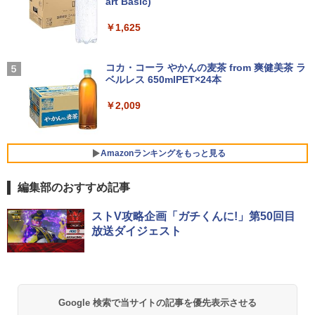
るーとゅーす コードレス ENCノイズキャン
art Basic)
￥1,689
crosoft office 第8世代以降｜セット購入
セリング 自動ペアリング Type-C充電 マイク
可能｜デスクトップ 中古｜中古PC
付き 防水 タッチ式音量調整 スポーツ/通勤/通
￥14,555
￥1,625
学/WEB会議(ホワイト)
モニター 21.5インチ/23.8インチ/27イン
4
￥34,800
チ フルhd 高画質 100Hz VA ノングレア
On My Road (Stadium ver.)
￥1,964
非光沢 スピーカー内蔵 3年保証 ディスプ
コカ・コーラ やかんの麦茶 from 爽健美茶 ラ
【 限定生産・特典つき 】YUZURU2027
5
レビュー投稿 5年保証｜MS Office 2024
レイ パソコンモニター PCモニター フル
ベルレス 650mlPET×24本
4
￥250
羽生結弦カレンダー卓上版 [ 能登 直 ]
H&B 搭載｜中古 ノートパソコン Windo
ハイビジョン 21インチ 液晶モニター ア
ws11 Office付｜スペック Core i5 第7世
デスクトップパソコン Windows11 Offic
イリスオーヤマ DT-JF *
Xiaomi シャオミ REDMI Buds 8 Lite ワイヤ
4
￥2,009
￥2,750
代 メモリ 8GB 大容量 HDD 500GB テン
e付き パソコン 新品｜インテル 第14世代
レスイヤホン Bluetooth 5.4 ノイズキャンセ
キー DVDドライブ搭載 CD DVD 再生可
Core i5-6500 i5 i7-14700F｜ SSD 256G
リング ANC 36時間再生
￥11,980
｜中古パソコン 中古ノートパソコン 中古
B～2TB｜メモリ 8～64GB DDR4/5｜ デ
PC オフィス搭載
スクトップPC 2年保証 激安 高性能 ゲー
￥3,480
Amazonランキングをもっと見る
ム 本体のみ PC 高スペッ 初期設定済み
￥19,800
【2026年最新改良版・高級金属製】【タ
5
￥45,700
編集部のおすすめ記事
ッチ選択】モバイルモニター 15.6インチ
タッチパネル ワイヤレス接続 電池内蔵
薬屋のひとりごと 17巻 (デジタル版ビッグガ
自立スタンド モバイルモニター スタンド
ストV攻略企画「ガチくんに!」第50回目
ンガンコミックス)
MS限定クーポンあり! 【Win11正式対
ゲーミングモニター 1080PフルHD 高画
5
放送ダイジェスト
応】Webカメラ&テンキー付き ノートパ
【中古】初心者も安心！おまかせゲーミ
質 デュアルモニター サブモニター ポー
5
￥770
ソコン 中古 パソコン メモリ 8GB 最大3
ングセット SILVER 中古デスクトップPC
タブルモニター 選べる9パータン
2GB 新品 SSD 256GB 高性能 第8世代 C
eスポーツ入門 Geforce GT1030搭載！
ore i5搭載 DVD 中古ノートパソコン Win
Win11 Office 24型液晶 ゲーミングキー
￥14,580
dows11 Pro 店長オススメ おまかせ 15.6
ボード・マウス[8世代 Corei5 8GB SSD2
型 無線LAN office付き 2026 福袋 ギフト
56GB]：良品
異世界居酒屋「のぶ」(22) (角川コミックス・
Google 検索で当サイトの記事を優先表示させる
エース)