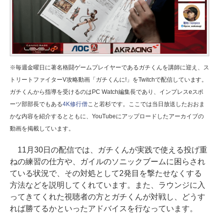
※毎週金曜日に著名格闘ゲームプレイヤーであるガチくんを講師に迎え、ス
トリートファイターV攻略動画「ガチくんに!」をTwitchで配信しています。
ガチくんから指導を受けるのはPC Watch編集長であり、インプレスeスポ
ーツ部部長でもある
4K修行僧
こと若杉です。ここでは当日放送したおおま
かな内容を紹介するとともに、YouTubeにアップロードしたアーカイブの
動画を掲載しています。
11月30日の配信では、ガチくんが実践で使える投げ重
ねの練習の仕方や、ガイルのソニックブームに困らされ
ている状況で、その対処として2発目を撃たせなくする
方法などを説明してくれています。また、ラウンジに入
ってきてくれた視聴者の方とガチくんが対戦し、どうす
れば勝てるかといったアドバイスを行なっています。