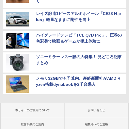
く
レイズ鍛造1ピースアルミホイール「CE28 N-p
lus」軽量なままに剛性を向上
ハイグレードテレビ「TCL Q7D Pro」。圧巻の
色彩美で映画＆ゲームが極上体験に
ソニーミラーレス一眼の大特集！ 見どころ記事
まとめ
メモリ32GBでも予算内。産経新聞社がAMD R
yzen搭載dynabookを2千台導入
本サイトのご利用について
お問い合わせ
広告掲載のご案内
編集部へのご連絡