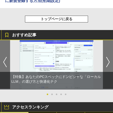
に新規登録する方法(初期設定)
トップページに戻る
おすすめ記事
【特集】あなたのPCスペックにドンピシャな「ローカル
LLM」の選び方と快適化テク
●
●
●
●
●
アクセスランキング