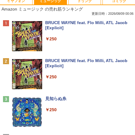
イヤフォン
ミュージック
ドリンク
コミック
【中古】Apple アップル 純正 Magic Tra
【マラソン限定30%OFF】中古 HP ProD
HP フレームレス モニター 23.8インチ P
杖と剣のウィストリア（16） 【電子書
1
1
1
1
Amazon ミュージック の売れ筋ランキング
ckpad2 MJ2R2J/A マジック トラックパ
esk 400 G5 DM 6GE69AV Core i3 9100
24v G4 IPSパネル フルHD HDMI VGA 中
籍】[ 大森藤ノ ]
ッド2 タッチパッド A1535 バッテリー内
T 第9世代CPU メモリ8GB SSD128GB
古モニター
更新日時：2026/08/09 00:06
蔵 ワイヤレス Bluetooth OS X 10.11以
Windows11Home 1年保証 Bランク デス
￥594
Anker Soundcore P42i (Bluetooth 6.1)【完
BRUCE WAYNE feat. Flo Milli, ATL Jacob
降 中古
クトップパソコン【CA】 中古デスクト
￥7,700
全ワイヤレスイヤホン/ウルトラノイズキャン
[Explicit]
ップPC 中古デスクトップパソコン 中古
セリング 3.5 / マルチポイント接続 / 最大40時
パソコン 中古PC HPパソコン パソコンデ
￥11,980
間再生 / コンパクト形状/持ち運びに便利 / IP5
￥250
スクトップ
5 防塵防水位規格/PSE技術基準適合】パープ
天は赤い河のほとり 全28巻完結セット
【15%OFFクーポン】KOORUI モニター
2
2
ル
￥16,800
【中古】
24インチ 22インチ 27インチ 100Hz 120
中古パソコン | Panasonic | Let's note
Hz 液晶モニター VA/ IPSパネル ゲーミン
2
￥9,990
BRUCE WAYNE feat. Flo Milli, ATL Jacob
CF-SZ6RDQVS | Windows11 | ノートP
グモニター サブモニター FHD WQHD ブ
￥19,500
[Explicit]
C | 一年保証 | 第7世代 | Core i5 7300U
ルーライト軽減 フリッカーフリー HDMI
2.6(〜最大3.5)GHz | MEM:8GB | SSD:25
中古パソコン 一体型 JDL（日本デジタル
ps5/switch対応 フレームレス 風シリー
2
Anker Soundcore P31i ピンク
￥250
6GB(M.2 SATA) | DVDマルチ | 無線LAN:
研究所） BA6(Benny A6) Windows11 C
ズ
あり | WUXGA | Webカメラ内蔵 | Win11
eleron 3965U 2.2GHz メモリ8GB 500G
[新品][シャンフロ]シャングリラ・フロン
3
￥5,990
Pro64Bit | ACアダプター付属
B SSD128GB 23.8インチ Office付き 無
￥10,980
ティア (1-27巻 最新刊) + オリジナル収納
線LAN 3ヶ月保証 wd2702 中古
BOX付 全巻セット
見知らぬ糸
￥17,980
￥17,800
￥21,417
￥250
【エントリーで最大全額ポイント還元｜
3
Anker Soundcore Liberty 5 ディープブルー
8/11まで】 ASUS｜エイスース PCモニ
月次セール 【中古】Bランク HP ProBoo
ター Eye Care ブラック VP227HF [21.4
3
￥14,990
k 430G8 第11世代 i5 1135G7 メモリ16G
【ポイント10倍 期間限定】HP ProOne 6
5型 /フルHD(1920×1080) /ワイド /100H
3
ゼンリン電子住宅地図 デジタウン 大阪府
4
B NVMe256GB Win11
00 G6 All-in-One｜第10世代Core i5-105
z]
大阪市生野区 202509 271160Z0W