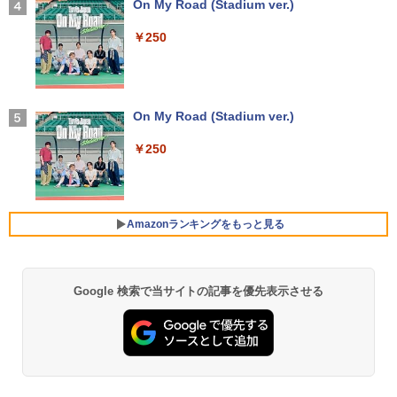
00T｜16GBメモリ｜512GB SSD｜21.5
On My Road (Stadium ver.)
型FHD液晶｜Windows 11 Pro｜Webカ
￥27,800
￥10,980
￥21,780
メラ内蔵｜WPS Office付属｜省スペース
￥250
一体型PC All-In-ONE「整備済み中古
【2026年アップグレード版】AOKIMI ワイヤ
品」
レスイヤホン bluetooth イヤホン V12 小型
軽量 ブルートゥースHi-Fi 最大36時間再生 ぶ
新品ノートパソコン VETESA Windows1
IODATA モニター 27インチ CF271EDW
4
4
るーとゅーす コードレス ENCノイズキャン
￥49,800
1 Office 2024付き インテルCeleron 第1
ADSパネル フルHD HDMI Type-C 中古
施設基準パーフェクトブック 2026年度
5
セリング 自動ペアリング Type-C充電 マイク
3世代～第14世代 メモリ8GB/16GB SSD
ディスプレ
On My Road (Stadium ver.)
版 [ 一般社団法人日本施設基準管理士協
付き 防水 タッチ式音量調整 スポーツ/通勤/通
256GB/512B 14型 14インチ FHD 1920x
会 ]
学/WEB会議(ホワイト)
1080 Webカメラ 日本語キーボード搭載
￥12,100
￥250
薄型 軽量 初心者 学生 ビジネス 初期設定
【本日限定10％OFF】N150/3500Uより
4
￥22,000
￥1,964
済み 新モデル ホワイト ピンク シルバー
コスパ最強【楽天1位連続受賞】NIPOGI
mini pc AMD Ryzen 4300U 動作より安
定 4C/4T 最大3.7GHz Win11 Pro 16GB+
￥29,980
[5%OFFクーポン 10日朝まで]【公式限
5
512GB SSD ミニパソコン USB3.2×6 3画
Amazonランキングをもっと見る
Xiaomi シャオミ REDMI Buds 8 Lite ワイヤ
定】 液晶ディスプレイ 23.8インチ ワイ
面 4K 高速2.4G/5GWi-Fi BT4.2
レスイヤホン Bluetooth 5.4 ノイズキャンセ
ド 【付属ケーブル限定モデル(HDMI)】
リング ANC 36時間再生
全2色 フルHD 白色LEDバックライト 広
￥55,800
MS Office 2024 H&B 搭載｜中古ノート
視野角 PTFWLD-24W PTFBLD-24W プ
5
パソコン Windows11 Office付｜Core i5
リンストン 23.8型 FHD 液晶モニター H
￥3,480
Google 検索で当サイトの記事を優先表示させる
by Amazon 天然水 ラベルレス 500ml ×24本
薬屋のひとりごと 17巻 (デジタル版ビッグガ
第10世代 以降 メモリ 8GB SSD 256GB
DMI スピーカー内蔵 ディスプレイ モニ
富士山の天然水 バナジウム含有 水 ミネラル
ンガンコミックス)
｜富士通 LIFEBOOK A5510｜中古 ノー
ター
ウォーター ペットボトル 静岡県産 500ミリリ
トパソコン オフィス付き 中古PC ノート
【中古】Aランク Dell OptiPlex 5090SF
5
ットル (Smart Basic)
￥770
PC｜テンキー WEBカメラ 内蔵 Bluetoo
F 第11世代 i7 11700 メモリ16GB NVMe
￥12,900
th 15.6インチ 初期設定済み
512GB DVDS Win11
￥1,380
￥34,800
￥69,800