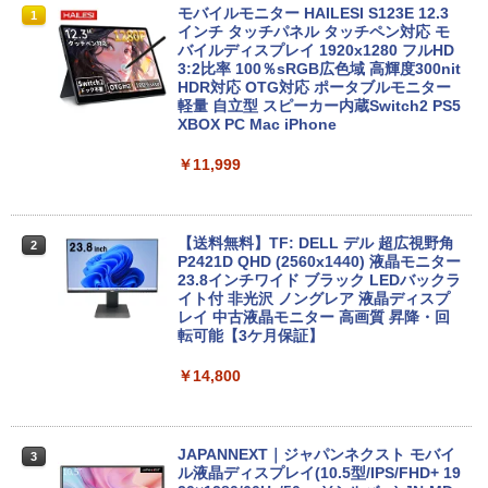
中古ノートパソコン・ windows11 offic
地デジ BS TV 視聴 Youtube 動画 23.8 i
モバイルモニター HAILESI S123E 12.3
1
1
1
e付・整備済み品・富士通 ARROWS Tab
n NEC ラビ LAVIE Direct DA570M 整備
インチ タッチパネル タッチペン対応 モ
Q508 文教モデル 10.1型 WUXGA タブレ
済 第8世代 Corei5 デスクトップパソコン
バイルディスプレイ 1920x1280 フルHD
ットPC (Atom / 4GB / 128GB / Window
SSD512GB ＋ HDD1TB 中古 一体型 WI
3:2比率 100％sRGB広色域 高輝度300nit
s 11 & Office 2019 搭載) 本体＋専用キ
NDOWS11 メモリ8GB DVDマルチ キー
HDR対応 OTG対応 ポータブルモニター
ーボード付 ・初期設定不要
ボード マウス付 初期設定済 WEBカメラ
軽量 自立型 スピーカー内蔵Switch2 PS5
office付き TVチューナー PC 本体 送料込
XBOX PC Mac iPhone
￥9,800
￥63,800
￥11,999
【★最大100%ポイント】【新生活応援・
2
2026】【Office 2019 H&B】富士通 MU
【★20％クーポン】MINISFORUM NAB
【送料無料】TF: DELL デル 超広視野角
2
2
937/Celeron 3865U/メモリ:4GB/8GB/S
6 Lite ミニPC Intel® Core i5-12600H 1
P2421D QHD (2560x1440) 液晶モニター
SD:128GB/256GB/512GB/1TB/13.3型/
6/32GB 512GB/1TB ミニパソコン Wi-Fi
23.8インチワイド ブラック LEDバックラ
フルHD/wifi/HDMI/USB3.0/中古 ノート
6 BT5.2 2x2500Mbps LAN有線無線接続
イト付 非光沢 ノングレア 液晶ディスプ
パソコン/モバイルPC/Windows11
両対応 HDMI×2 /USB-C×2 4K@60Hz 4
レイ 中古液晶モニター 高画質 昇降・回
画面出力 小型パソコン
転可能【3ケ月保証】
￥9,999
￥109,799
￥14,800
＼ ★最大2555円OFFクーポン★／中古
3
ノートパソコン 中古ノートPC おまかせ
-新品- mouse G TUNE DGI5G60JD65D
JAPANNEXT｜ジャパンネクスト モバイ
3
3
パソコン 15.6インチ SSD256GB メモリ
WHB3 ゲーミングデスクトップ
ル液晶ディスプレイ(10.5型/IPS/FHD+ 19