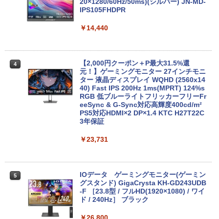
8GB Windows11 中古パソコン 富士通
20×1280/60Hz/50ms)(シルバー) JN-MD-
東芝 NEC HP DELL等 ノートpc Office
IPS105FHDPR
￥189,800
付き WIFI Bluetooth 激安PC 安いパソコ
ン
￥14,440
￥9,999
【展示品・代引不可】 富士通 FUJITSU
4
デスクトップPC FMV Desktop Fシリー
【2,000円クーポン＋P最大31.5%還
4
ズ F77 27型 / Core i7-1260P / メモリ 16
元！】ゲーミングモニター 27インチモニ
GB / SSD 1TB / Windows 11 / 2024 Offi
HP Elite Dragonfly Windows11 64bit
ター 液晶ディスプレイ WQHD (2560x14
4
ce付き
タッチパネル液晶 WEBカメラ HDMI Cor
40) Fast IPS 200Hz 1ms(MPRT) 124%s
e i5 8265U メモリー8GB 高速SSD128G
RGB 低ブルーライトフリッカーフリーFr
B 無線LAN B5サイズ モバイル フルHD
eeSync & G-Sync対応高輝度400cd/m²
￥229,800
液晶 ノートパソコン【中古】【30日保
PS5対応HDMI×2 DP×1.4 KTC H27T22C
証】1803966
3年保証
￥26,800
￥23,731
【★20%OFF】MINISFORUM MS-S1 M
5
ax ミニPC AMD Ryzen Al Max+ 395 /Ra
deon 8060S /128GB+2TB SSD/ 1 х HD
MI ・2 х USB4・2 х USB4 V2 /2 х 10Gb
E LAN ミニパソコン
「P15倍還元」ノートパソコン 第13世代
IOデータ ゲーミングモニター(ゲーミン
5
5
Intel 高速CPU搭載 Office2024付き｜Wi
グスタンド) GigaCrysta KH-GD243UDB
ndows11Pro 初期設定済｜14.1型液晶｜
-F ［23.8型 / フルHD(1920×1080) / ワイ
￥565,999
メモリ8GB＋SSD512GB｜日本語キーボ
ド / 240Hz］ ブラック
ード｜在宅勤務・学生・・テレワーク・
ビジネス・初心者最適｜Webカメラ・大
￥26,800