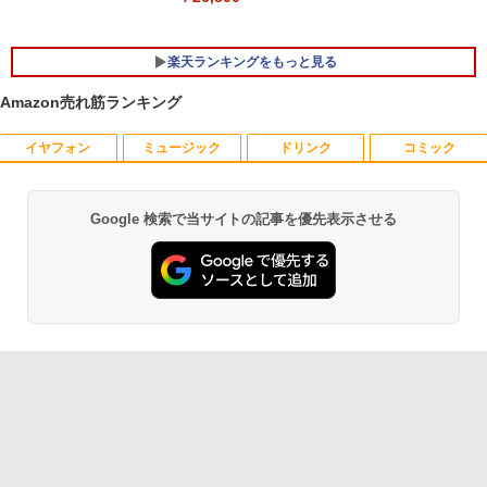
容量バッテリー｜初期設定済みですぐ使
える！
楽天ランキングをもっと見る
￥29,980
Amazon売れ筋ランキング
イヤフォン
ミュージック
ドリンク
コミック
ハーレム王の異世界プレス漫遊記 〜最強
1
無双のおじさんはあらゆる種族を嫁にす
る〜（コミック） ： 6 【電子書籍】[ 灰
刃ねむみ ]
Google 検索で当サイトの記事を優先表示させる
Anker Soundcore P40i オフホワイト
BRUCE WAYNE feat. Flo Milli, ATL Jacob
by Amazon 天然水 ラベルレス 500ml ×24本
薬屋のひとりごと 17巻 (デジタル版ビッグガ
[Explicit]
富士山の天然水 バナジウム含有 水 ミネラル
ンガンコミックス)
￥792
ウォーター ペットボトル 静岡県産 500ミリリ
￥7,990
ットル (Smart Basic)
￥250
￥770
￥1,380
ポケットモンスター ビジュアルアートブ
2
ック 30th anniversary Art Book of Pok
Anker Soundcore P31i ピンク
BRUCE WAYNE feat. Flo Milli, ATL Jacob
ONE PIECE モノクロ版 115 (ジャンプコミッ
emon Video Games developed by GA
[Explicit]
クスDIGITAL)
【Amazon.co.jp限定】 い・ろ・は・す 2L P
ME FREAK BOOK2（-） （ポケモン
ET ラベルレス ×8本
￥5,990
ポケモン） [ 元宮秀介 ]
￥250
￥594
￥1,112
￥5,500