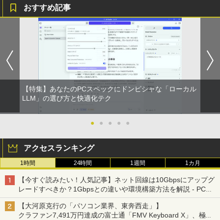
おすすめ記事
【特集】あなたのPCスペックにドンピシャな「ローカル
LLM」の選び方と快適化テク
●
●
●
●
●
アクセスランキング
1時間
24時間
1週間
1カ月
【今すぐ読みたい！人気記事】ネット回線は10Gbpsにアップグ
レードすべきか？1Gbpsとの違いや環境構築方法を解説 - PC
Watch
【大河原克行の「パソコン業界、東奔西走」】
クラファン7,491万円達成の富士通「FMV Keyboard X」、極限