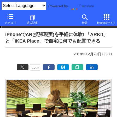
Powered by
Translate
本日のできるネット
カテゴリ
過去記事
検索
Impressサイト
iPhoneでAR(拡張現実)を手軽に体験! 「ARKit」
と「IKEA Place」で自宅に何でも配置できる
2018年12月28日 06:00
リスト