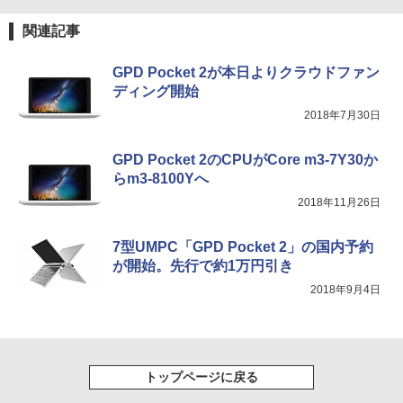
軽量 ブルートゥースHi-Fi 最大36時間再生 ぶ
￥250
るーとゅーす コードレス ENCノイズキャン
￥572
関連記事
￥1,117
セリング 自動ペアリング Type-C充電 マイク
付き 防水 タッチ式音量調整 スポーツ/通勤/通
学/WEB会議(ホワイト)
GPD Pocket 2が本日よりクラウドファン
ディング開始
BUGS LIFE
スーパーの裏でヤニ吸うふたり 9巻 (デジタル
￥1,964
版ビッグガンガンコミックス)
コカ・コーラ やかんの麦茶 from 爽健美茶 ラ
2018年7月30日
ベルレス 650mlPET×24本
￥250
￥810
Xiaomi シャオミ REDMI Buds 8 Lite ワイヤ
￥2,009
GPD Pocket 2のCPUがCore m3-7Y30か
レスイヤホン Bluetooth 5.4 ノイズキャンセ
らm3-8100Yへ
リング ANC 36時間再生
2018年11月26日
￥2,980
7型UMPC「GPD Pocket 2」の国内予約
が開始。先行で約1万円引き
2018年9月4日
トップページに戻る