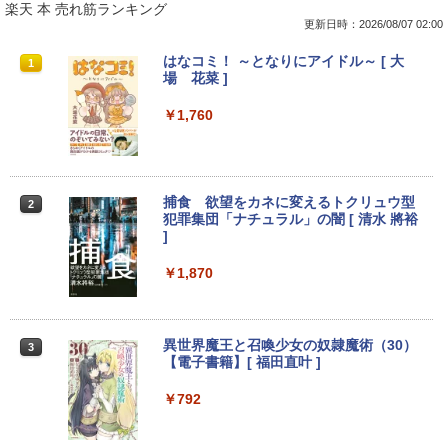
楽天 本 売れ筋ランキング
更新日時：2026/08/07 02:00
iiyama / ノートPC ゲーミングPC / Note
ポイント10倍 中古パソコン デスクトッ
＼500円OFFクーポンあり！／ モバイル
はなコミ！ ～となりにアイドル～ [ 大
1
1
1
1
book Clevo W350SS_370SS / 第4世代C
プパソコン Windows 11【Office付】
モニター 15.6インチ 1080PフルHD ディ
場 花菜 ]
ore i7 / グラフィックボード NVIDIA Cor
【Windows 11 Pro 64Bit搭載】DELL O
スプレイ VESA対応 コスパ デュアルモニ
poration GM107M [GeForce GTX 860
ptiplexシリーズ Core i5搭載/4G/新品SS
ター サブモニター ゲーミングモニター
￥1,760
M] 2GB / 光学ドライブ CDDVDW SN-20
D 120GB/DVD-ROM/送料無料【オプショ
ポータブルモニター 外付けモニター リモ
8FB / メモリ 8GB【中古品】
ン色々有】
ートワーク IPS mini pc ミニPC 多デバ
イス対応 ブラック
￥11,000
￥24,800
￥9,480
捕食 欲望をカネに変えるトクリュウ型
2
犯罪集団「ナチュラル」の闇 [ 清水 將裕
]
Panasonic CF-SV8RDAVS Core i5 836
【エントリーでポイント100％還元のチ
2
2
5U 1.6GHz/8GB/256GB(SSD)/Multi/12.1
ャンス】GMKtec ミニpc G3 Pro Intel C
モニター 23.8インチ 1920×1080 FHD解
￥1,870
2
W/WUXGA(1920x1200)/Win11 パーム変
ore i3 10110U 16GB DDR4 64GBまで増
像度 100Hzリフレッシュレート PCモニ
色あり【中古】【20260729】
設 512GB SSD M.2 2242 最大8TB Wind
ター 薄型 サブモニター 在宅勤務 VESA
ows11 Pro mini pc 4.1GHz WIFI6 BT5.
対応 HDMI VGA パソコンモニター チル
2 小型PC VESA対応 ミニパソコン 2画面
トpc/switch/ps4/ps5/xbox
￥13,300
異世界魔王と召喚少女の奴隷魔術（30）
3
高性能 みにpc nucbox 省エネ デスクト
【電子書籍】[ 福田直叶 ]
ップPC
￥11,980
￥792
￥66,248
中古ノートパソコン 中古PC Windows11
3
Microsoft Office2024 SSD搭載 初期設