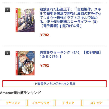
定済み 店長おまかせ 第7世代～第11世代
【タッチ式選べる 携帯式】モバイルモニ
3
Core i3/i5 大容量 メモリー テンキ カメ
ター 14インチ フルHD IPSパネル 非光沢
ラ ドライブ 選択可 Bluetooth 型落ちモ
[VETESA正規販売店]デスクトップパソ
タッチ式/非タッチ式選択可能 Type-C対
追放された転生王子、『自動製作』スキ
3
4
デル ノートPC 有名メーカー
コン PC 一体型 新品 Windows11 27型 C
応 HDMI VESA対応 モニター 持ち運び
ルで領地を爆速で開拓し最強の村を作っ
ore i7 第4世代 Office付き メモリ16GB
サブディスプレイ デュアルモニター テレ
てしまう〜最強クラフトスキルで始め
SSD512GB 初期設定済 ホワイト ブラッ
ワーク ミニPC対応 EVICIV
￥13,800
る、楽々領地開拓スローライフ〜（8）
ク
【電子書籍】[ 熊乃げん骨 ]
￥11,999
￥69,800
￥792
タブレット/ノートパソコン 2in1PC 顔認
4
証対応Full HDカメラ＆指紋認証 Panaso
nic Let's note CF-XZ6 12.0型軽量 超高
Acer 27インチ フルHD 144Hz 1ms(VR
4
解像QHD(2160x1440) タッチパネル Cor
GMKtec GMK-K8 PLUS-32/1T-W11Pro
B) IPS 非光沢 sRGB 99% AMD FreeSyn
異世界ウォーキング（14） 【電子書籍】
4
5
e i5-7300U vPro メモリ8GB SSD256GB
(8845HS)
c ブラックブースト VRB対応 ブルーライ
[ あるくひと ]
Type-C HDMI Office Windows10 送料
ト低減 HDMI 1.4 DisplayPort v1.2 スピ
無料 中古パソコン
ーカー・ヘッドホン端子 Acer Display
￥124,800
￥792
Widget 6軸カラー調整 VESAマウント対
応 Nitro ゲーミングモニター QG271P6b
￥19,800
mipx
楽天ランキングをもっと見る
￥16,600
デスクトップPC Ryzen7 5700G メモリ1
5
6GB SSD1TB B550 グラボなし
＼8月限定エントリーでP10倍／【中古】
5
Amazon売れ筋ランキング
ノートパソコン windows11 office付き
Lenovo レノボ ThinkPad L390 20NSS2
￥148,700
5A00 Core i5 8世代 メモリー8GB 高速S
5年間フル保証ディスプレイ 243B9/11 [2
イヤフォン
ミュージック
ドリンク
コミック
5
SD256GB 整備済み品 pc win11 os 中古
3.8型ワイド液晶ディスプレイ 5年フル保