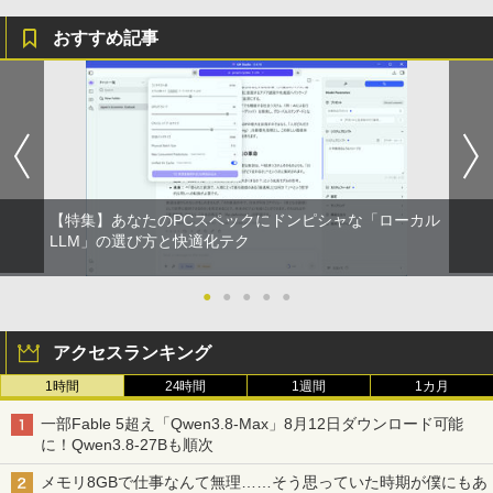
おすすめ記事
【特集】あなたのPCスペックにドンピシャな「ローカル
LLM」の選び方と快適化テク
●
●
●
●
●
アクセスランキング
1時間
24時間
1週間
1カ月
一部Fable 5超え「Qwen3.8-Max」8月12日ダウンロード可能
に！Qwen3.8-27Bも順次
メモリ8GBで仕事なんて無理……そう思っていた時期が僕にもあ