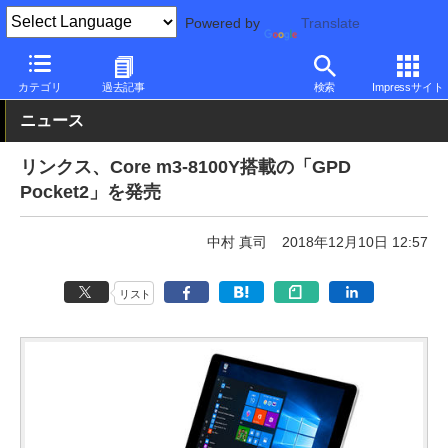
Powered by
Translate
PC Watch
パソコン/タブレット/スマートフォン
モバイルノート
カテゴリ
過去記事
検索
Impressサイト
ニュース
リンクス、Core m3-8100Y搭載の「GPD
Pocket2」を発売
中村 真司
2018年12月10日 12:57
リスト