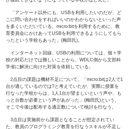
「アンケート以外にも、USBを利用したいのだが、ど
こに問い合わせをすればいいのかわからないといった声
を多くいただいている。micro:bitを利用するために、教
育委員会にかけあってUSBを利用できるようにしてもら
ったという学校もあった」(梅田氏)。
インターネット回線、USBの利用については、個々学
校の対応だけでは難しいことから、WDLC側から文部科
学省に解決に向けた対策を依頼している。
2点目の課題は機材不足について。「micro:bitは2人で1
台が適しているのでは?と考えていたが、実際に授業を
行なった学校からは、1人1台が望ましいという声や、も
っと台数が必要という声があがった」(梅田氏)という。
そこで今後は配布する適正数について検討を行なう。
3点目は実施前から課題となることが想定されてい
た、教員のプログラミング教育を行なうスキルが不足し