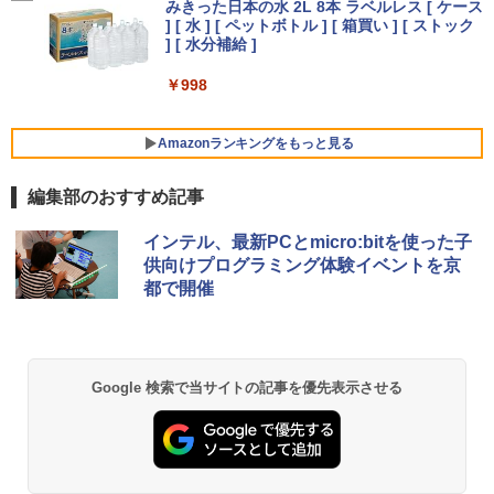
AN 軽量 初期設定済 すぐ使える テレワー
みきった日本の水 2L 8本 ラベルレス [ ケース
￥250
ク FHD 事務 学習 パナソニック 中古 パ
￥12,580
] [ 水 ] [ ペットボトル ] [ 箱買い ] [ ストック
￥5,544
ソコン PC
Xiaomi シャオミ REDMI Buds 8 Lite ワイヤ
] [ 水分補給 ]
レスイヤホン Bluetooth 5.4 ノイズキャンセ
リング ANC 36時間再生
￥15,980
￥998
【楽天1位 10.5/11インチ 小型 軽量】モ
5
￥3,480
バイルモニター 10.5インチ 11インチ フ
ルHD 1080P 100%sRGB 400cd/m? 光沢
Amazonランキングをもっと見る
超軽量980g ノートパソコンSONY VAIO
IPS パネル 色鮮やか 265g 超軽量 Type-
5
PRO13 インテル第10世代 Core i5 1035
C対応 miniHDMI モニター 持ち運び サブ
編集部のおすすめ記事
G1メモリ8GB 秒速起動SSD最大1TB 14
ディスプレイ ミニPC対応 3年保証 EVICI
型FHD1920*1080高解像度 カメラ内蔵 ノ
V
薬屋のひとりごと 17巻 (デジタル版ビッグガ
ートパソコン Windows11Proオフィス付
インテル、最新PCとmicro:bitを使った子
ンガンコミックス)
き 5GWIFI Bluetooth 最新MicrosoftOff
￥10,999
供向けプログラミング体験イベントを京
ice2024可送料無料 中古パソコン軽量
都で開催
￥770
￥25,800
異世界居酒屋「のぶ」(22) (角川コミックス・
Google 検索で当サイトの記事を優先表示させる
エース)
￥832