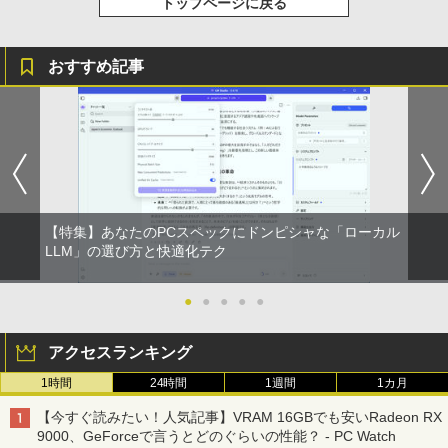
トップページに戻る
おすすめ記事
【特集】あなたのPCスペックにドンピシャな「ローカル
LLM」の選び方と快適化テク
●
●
●
●
●
アクセスランキング
1時間
24時間
1週間
1カ月
【今すぐ読みたい！人気記事】VRAM 16GBでも安いRadeon RX
9000、GeForceで言うとどのぐらいの性能？ - PC Watch