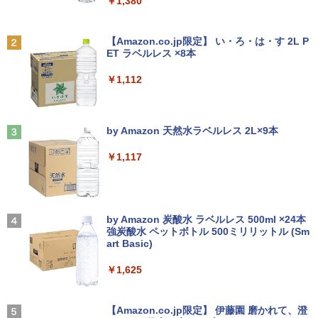
￥1,380
R160-NEC Chromebook Y2 1点 Chrom
□◇〇【目が疲れにくい ブルーライトカ
2
2
eOS 11.6型 CPU Intel Celeron N4020
ット!!】iiyama/イイヤマ フルHD対応21.
￥1,375
Anker Soundcore P31i ブラック
BRUCE WAYNE feat. Flo Milli, ATL Jacob
メモリ 4GB LPDDR4 SSD 32GB eMMC
5型 ProLite XUB2292HS-B1 HDMI対応
[Explicit]
【Amazon.co.jp限定】 い・ろ・は・す 2L P
2021製 WebKカメラ付き 360度回転可
スピーカー内蔵 綺麗な鮮明画像 【中古】
ET ラベルレス ×8本
￥5,990
能 ACアダプタ付き 【中古品整備品】
送料無料
￥250
￥1,112
￥5,980
￥6,500
施設基準パーフェクトブック 2026年度
3
版 [ 一般社団法人日本施設基準管理士協
会 ]
Anker Soundcore Liberty 5 ミッドナイトブ
On My Road (Stadium ver.)
ラック
by Amazon 天然水ラベルレス 2L×9本
【★最大100%ポイント】【大特価!訳あ
IO-DATA モニター 21.5インチ MF224ED
￥22,000
3
3
￥250
り!】富士通 LIFEBOOK A576/第6世代 C
B ADSパネル フルHD HDMI スピーカー
￥14,990
￥1,117
ore i3/メモリ:4GB/SSD:128GB/15.6型液
内蔵 中古ディスプレイ
晶/USB 3.0/VGA/HDMI/DVD/Office/中古
パソコン ノートパソコン Windows11 W
￥6,600
キングダム 80 （ヤングジャンプコミッ
4
indows10
クス） [ 原 泰久 ]
【2026年アップグレード版】AOKIMI ワイヤ
On My Road (Stadium ver.)
レスイヤホン bluetooth イヤホン V12 小型
by Amazon 炭酸水 ラベルレス 500ml ×24本
￥8,999
￥770
軽量 ブルートゥースHi-Fi 最大36時間再生 ぶ
強炭酸水 ペットボトル 500ミリリットル (Sm
￥250
【楽天1位!1,600円OFFクーポン 8/4 20:
4
るーとゅーす コードレス ENCノイズキャン
art Basic)
00-8/11 01:59】Xiaomi Monitor A24i 20
セリング 自動ペアリング Type-C充電 マイク
26 ディスプレイ 1080P 23.8インチ 144
付き 防水 タッチ式音量調整 スポーツ/通勤/通
￥1,625
【訳あり特価】【最新Office2024】レッ
Hzリフレッシュレート sRGB99% 1670
4
学/WEB会議(ホワイト)
ツノート SZ5〜SV8 Panasonic 第6〜8
万色 300nits ΔE＜1 低ブルーライト 大
[8月下旬より発送予定][新品]ハナバス 苔
5
世代 Core i5 新品SSD 512GB メモリ16
画面 TÜV認証 目にやさしい 調整可能な
BUGS LIFE
石花江のバスケ論 (1-7巻 最新刊) 全巻セ
￥1,964
GB Win11 12.1型FHD Webカメラ 無線L
スタンド VESA
ット [入荷予約]
【Amazon.co.jp限定】 伊藤園 磨かれて、澄