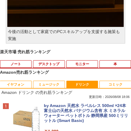
今後の活動として家庭でのPCスキルアップを支援する施策も
実施
楽天市場 売れ筋ランキング
ノート
デスクトップ
モニター
本
Amazon売れ筋ランキング
イヤフォン
ミュージック
ドリンク
コミック
【中古】 富士通 LIFEBOOK A A561/D C
【中古良品】【安心保証】Princeton 21.
【3千円以上送料無料】世界の歴史 集英
1
1
1
Amazon ドリンク の売れ筋ランキング
eleron B710 1.6GHz Windows7世代のP
5型ワイドカラー液晶ディスプレイ PTF
社版学習まんが 18巻セット／高井啓介
C 均一 BIOS表示可 ジャンクPC 送料無
WDE-22W / PTFBDE-22W ブラック/ ホ
更新日時：2026/08/08 18:06
料 [95213]
ワイト色 スピーカー搭載 プリンストン
￥19,800
Anker Soundcore P40i オフホワイト
BRUCE WAYNE feat. Flo Milli, ATL Jacob
by Amazon 天然水 ラベルレス 500ml ×24本
[Explicit]
富士山の天然水 バナジウム含有 水 ミネラル
￥3,500
￥4,050
ウォーター ペットボトル 静岡県産 500ミリリ
￥7,990
ットル (Smart Basic)
￥250
ちいかわ なんか小さくてかわいいやつ
2
（7） （ワイドKC） [ ナガノ ]