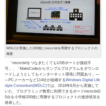
WDLCが実施した200校にmicro:bitを寄贈するプロジェクトの
概要
「micro:bitをつなぎたくてもUSBポートが接続不
可」、「MakeCodeからサンプルプログラムをダウンロ
ードしようとしてもインターネット環境に問題あり」―
―PCメーカーなど114社が組織する
Windows Digital Life
style Consortium(WDLC)
では、2018年6月から実施して
いた、プログラミング教育に利用できるボードmicro:bit2
0台を小学校200校に寄贈するプロジェクトの進捗状況を
発表した。