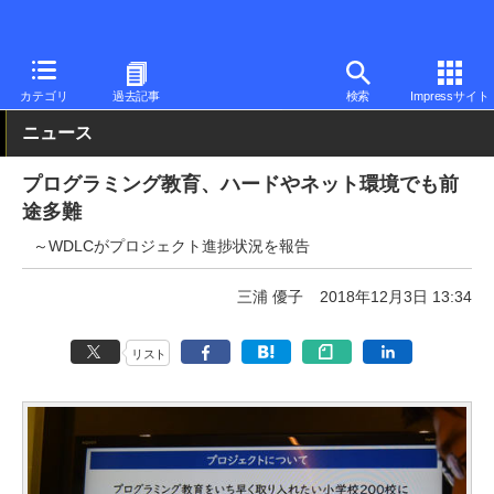
PC Watch
市場
動向
Microsoft
カテゴリ
過去記事
検索
Impressサイト
ニュース
プログラミング教育、ハードやネット環境でも前
途多難
～WDLCがプロジェクト進捗状況を報告
三浦 優子
2018年12月3日 13:34
リスト