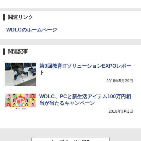
ONE PIECE モノクロ版 115 (ジャンプコミッ
クスDIGITAL)
関連リンク
￥594
WDLCのホームページ
HUNTER×HUNTER モノクロ版 39 (ジャンプ
コミックスDIGITAL)
関連記事
￥572
第9回教育ITソリューションEXPOレポー
ト
2018年5月29日
スーパーの裏でヤニ吸うふたり 9巻 (デジタル
版ビッグガンガンコミックス)
WDLC、PCと新生活アイテム100万円相
￥810
当が当たるキャンペーン
2018年3月1日