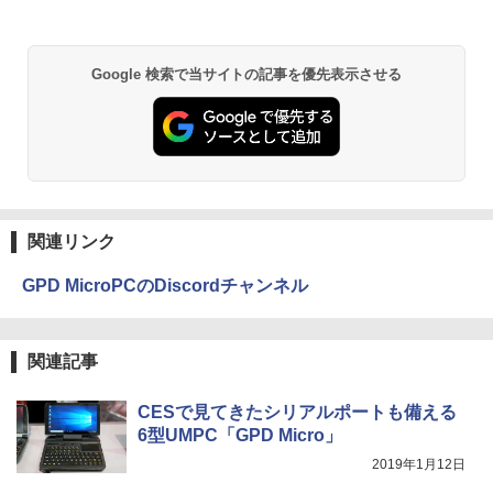
DELL デル E1913S LED液晶モニター 19
【予約商品】 日曜劇場『VIVANT』トレ
2
2
￥1,380
インチ スクエア ブラック 1280 x 1024 S
ジャーボックス 講談社
XGA TNパネル LEDバックライト付 非光
Anker Soundcore P31i ブラック
BRUCE WAYNE feat. Flo Milli, ATL Jacob
異世界居酒屋「のぶ」(22) (角川コミックス・
沢 ノングレア 液晶ディスプレイ VGA
Google 検索で当サイトの記事を優先表示させる
￥28,970
[Explicit]
エース)
【Amazon.co.jp限定】 い・ろ・は・す 2L P
【中古】
ET ラベルレス ×8本
￥5,990
￥250
￥832
￥2,800
￥1,112
杖と剣のウィストリア（16） 【電子書
3
籍】[ 大森藤ノ ]
Anker Soundcore Liberty 5 ミッドナイトブ
On My Road (Stadium ver.)
ONE PIECE モノクロ版 115 (ジャンプコミッ
R291-DELL P2419H 23.8インチ 液晶モ
3
ラック
クスDIGITAL)
by Amazon 天然水ラベルレス 2L×9本
ニタ 1点 フルHD(1920x1080) 表面処理:
￥594
関連リンク
￥250
ノングレア(非光沢) HDMIx1/D-Subx1/Di
￥14,990
￥594
splayPortx1 ★送料無料★【中古動作
￥1,117
GPD MicroPCのDiscordチャンネル
品】
￥6,980
[新品][全巻収納ダンボール本棚付]◆特典
4
【2026年アップグレード版】AOKIMI ワイヤ
On My Road (Stadium ver.)
HUNTER×HUNTER モノクロ版 39 (ジャンプ
あり◆魔入りました!入間くん (1-49巻 最
関連記事
レスイヤホン bluetooth イヤホン V12 小型
コミックスDIGITAL)
新刊)[オリジナル缶バッジ付] 全巻セット
by Amazon 炭酸水 ラベルレス 500ml ×24本
軽量 ブルートゥースHi-Fi 最大36時間再生 ぶ
強炭酸水 ペットボトル 500ミリリットル (Sm
￥250
るーとゅーす コードレス ENCノイズキャン
art Basic)
￥572
￥30,906
【楽天1位 10.5/11インチ 小型 軽量】モ
CESで見てきたシリアルポートも備える
4
セリング 自動ペアリング Type-C充電 マイク
バイルモニター 10.5インチ 11インチ フ
6型UMPC「GPD Micro」
付き 防水 タッチ式音量調整 スポーツ/通勤/通
￥1,625
ルHD 1080P 100%sRGB 400cd/m? 光沢
学/WEB会議(ホワイト)
IPS パネル 色鮮やか 265g 超軽量 Type-
2019年1月12日
C対応 miniHDMI モニター 持ち運び サブ
BUGS LIFE
スーパーの裏でヤニ吸うふたり 9巻 (デジタル
ちいかわ なんか小さくてかわいいやつ
5