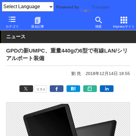
Powered by
Translate
PC Watch
パソコン/タブレット/スマートフォン
モバイルノート
カテゴリ
過去記事
検索
Impressサイト
ニュース
GPDの新UMPC、重量440gの6型で有線LAN/シリ
アルポート装備
劉 尭
2018年12月14日 18:55
リスト