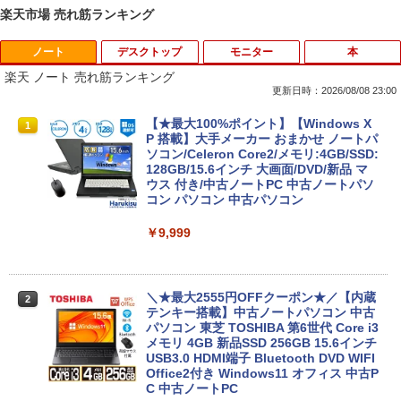
楽天市場 売れ筋ランキング
ノート
デスクトップ
モニター
本
楽天 ノート 売れ筋ランキング
更新日時：2026/08/08 23:00
【★最大100%ポイント】【Windows X
1
P 搭載】大手メーカー おまかせ ノートパ
ソコン/Celeron Core2/メモリ:4GB/SSD:
128GB/15.6インチ 大画面/DVD/新品 マ
ウス 付き/中古ノートPC 中古ノートパソ
コン パソコン 中古パソコン
￥9,999
＼★最大2555円OFFクーポン★／【内蔵
2
テンキー搭載】中古ノートパソコン 中古
パソコン 東芝 TOSHIBA 第6世代 Core i3
メモリ 4GB 新品SSD 256GB 15.6インチ
USB3.0 HDMI端子 Bluetooth DVD WIFI
Office2付き Windows11 オフィス 中古P
C 中古ノートPC