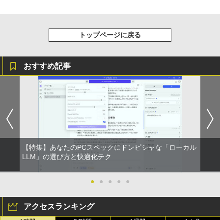
￥1,964
ディスプレイ ミニPC対応 3年保証 EVICI
版ビッグガンガンコミックス)
（7）なんか飛び出ていろいろ貼れるフォ
【Amazon.co.jp限定】 伊藤園 磨かれて、澄
V
トアルバム付き特装版 （講談社キャラク
みきった日本の水 2L 8本 ラベルレス [ ケース
￥250
ターズA） [ ナガノ ]
] [ 水 ] [ ペットボトル ] [ 箱買い ] [ ストック
￥810
￥10,999
Xiaomi シャオミ REDMI Buds 8 Lite ワイヤ
] [ 水分補給 ]
トップページに戻る
レスイヤホン Bluetooth 5.4 ノイズキャンセ
￥3,630
リング ANC 36時間再生
￥998
2026夏登場★Switch2ドック不要 モバイ
おすすめ記事
￥3,480
5
ル ゲーミングモニター 16インチ 144Hz /
120Hz /60Hz 2k 15.6インチ タッチパネ
ル 撥水加工ケース スタンド 非光沢 薄型
軽量 VESA ポータブル ps5/Mac/switch/
2対応 スピーカー内蔵 kksmart
￥11,999
【特集】あなたのPCスペックにドンピシャな「ローカル
LLM」の選び方と快適化テク
●
●
●
●
●
アクセスランキング