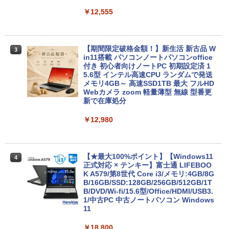
￥12,555
【期間限定破格金額！】新生活 新古品 W
3
in11搭載 パソコンノートパソコンoffice
付き 初心者向けノートPC 初期設定済 1
5.6型 インテル高速CPU ランダムで発送
メモリ4GB～ 高速SSD1TB 最大 フルHD
Webカメラ zoom 軽量薄型 無線 型番更
新で在庫処分
￥12,980
【★最大100%ポイント】【Windows11
4
正式対応 × テンキー】富士通 LIFEBOO
K A579/第8世代 Core i3/メモリ:4GB/8G
B/16GB/SSD:128GB/256GB/512GB/1T
B/DVD/Wi-fi/15.6型/Office/HDMI/USB3.
1/中古PC 中古ノートパソコン Windows
11
￥18,800