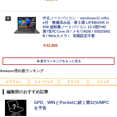
中古ノートパソコン・ windows11 offic
5
e付・整備済み品・富士通 LIFEBOOK U
938 超軽量ノートパソコン 13.3型FHD
第7世代 Core i5 / メモリ8GB / SSD256G
B / Webカメラ / 初期設定不要
￥22,800
楽天ランキングをもっと見る
Amazon売れ筋ランキング
イヤフォン
ミュージック
ドリンク
コミック
モニター台 ラック ヴィト 【玄関先迄納
宇宙兄弟（43） （モーニング KC） [
1
1
品】 ニトリ
小山 宙哉 ]
編集部のおすすめ記事
￥1,790
￥891
Anker Soundcore P40i オフホワイト
BRUCE WAYNE feat. Flo Milli, ATL Jacob
by Amazon 天然水 ラベルレス 500ml ×24本
薬屋のひとりごと 17巻 (デジタル版ビッグガ
GPD、WINとPocketに続く第3のUMPC
[Explicit]
富士山の天然水 バナジウム含有 水 ミネラル
ンガンコミックス)
を予告
ウォーター ペットボトル 静岡県産 500ミリリ
￥7,990
ットル (Smart Basic)
￥250
￥770