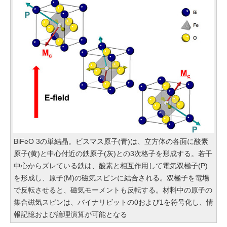
BiFeO 3の単結晶。ビスマス原子(青)は、立方体の各面に酸素
原子(黄)と中心付近の鉄原子(灰)との3次格子を形成する。若干
中心からズレている鉄は、酸素と相互作用して電気双極子(P)
を形成し、原子(M)の磁気スピンに結合される。双極子を電場
で反転させると、磁気モーメントも反転する。材料中の原子の
集合磁気スピンは、バイナリビットの0および1を符号化し、情
報記憶および論理演算が可能となる