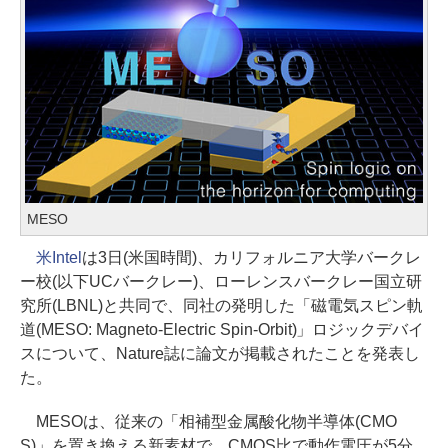
MESO
米Intel
は3日(米国時間)、カリフォルニア大学バークレ
ー校(以下UCバークレー)、ローレンスバークレー国立研
究所(LBNL)と共同で、同社の発明した「磁電気スピン軌
道(MESO: Magneto-Electric Spin-Orbit)」ロジックデバイ
スについて、Nature誌に論文が掲載されたことを発表し
た。
MESOは、従来の「相補型金属酸化物半導体(CMO
S)」を置き換える新素材で、CMOS比で動作電圧が5分