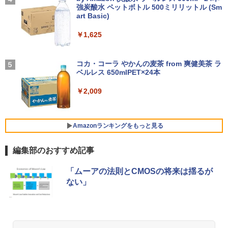
中古PC ノートパソコン/Windows11
軽量 ブルートゥースHi-Fi 最大36時間再生 ぶ
強炭酸水 ペットボトル 500ミリリットル (Sm
￥250
￥1,760
るーとゅーす コードレス ENCノイズキャン
art Basic)
中古パソコン | HP | ProOne 600 G5 All-i
4
セリング 自動ペアリング Type-C充電 マイク
￥9,999
n-One | Windows11 | 一体型 | 一年保証
付き 防水 タッチ式音量調整 スポーツ/通勤/通
￥1,625
| 第9世代 | Core i3 9100T 3.1(～最大3.7)
LG PCモニター 23.8インチ IPS フルHD
4
学/WEB会議(ホワイト)
GHz | MEM:16GB | SSD:512GB(新品) |
100Hz HDMI×2 ブルーライト低減 VESA
この素晴らしい世界に祝福を！(23) 【電
DVD-ROM | 無線LAN:なし | Webカメラ
対応 24MS500-B フルハイビジョン ディ
BUGS LIFE
5
￥1,964
子書籍】[ 渡 真仁 ]
中古 MacBook Air（11インチ，Early 20
内蔵 | フルHD | Win11Pro64Bit | ACアダ
スプレイ モニター LGエレクトロニクス
コカ・コーラ やかんの麦茶 from 爽健美茶 ラ
4
14）Apple アップルA1465 C02NBAX1G
プター付属
ベルレス 650mlPET×24本
￥250
083コンディションランク【B】（商品 N
￥924
￥11,440
o.01-0）
Xiaomi シャオミ REDMI Buds 8 Lite ワイヤ
￥34,980
￥2,009
レスイヤホン Bluetooth 5.4 ノイズキャンセ
リング ANC 36時間再生
￥15,900
モバイルモニター HAILESI S123E 12.3
5
￥2,980
HP 800G6 SF(8YM57AV-CMFZ:Win10x
インチ タッチパネル タッチペン対応 モ
Amazonランキングをもっと見る
5
64) 中古 Core i7-2.9GHz(10700)/メモリ
バイルディスプレイ 1920x1280 フルHD
【エントリーでポイント10倍】 ノートパ
16GB/SSD512GB/DVDライター [C:並品]
3:2比率 100％sRGB広色域 高輝度300nit
5
編集部のおすすめ記事
ソコン 中古 Cランク 訳あり Win11 Pro i
2021年頃購入
HDR対応 OTG対応 ポータブルモニター
5 第8世代 カメラ付き Lenovo ThinkPa
軽量 自立型 スピーカー内蔵Switch2 PS5
薬屋のひとりごと 17巻 (デジタル版ビッグガ
d X390 8GBメモリ 256GB 高速 PCIe SS
XBOX PC Mac iPhone
￥50,600
「ムーアの法則とCMOSの将来は揺るが
ンガンコミックス)
D 13.3インチ フルHD 指紋 顔認証 軽いパ
ない」
ソコン
￥11,999
￥770
￥19,800