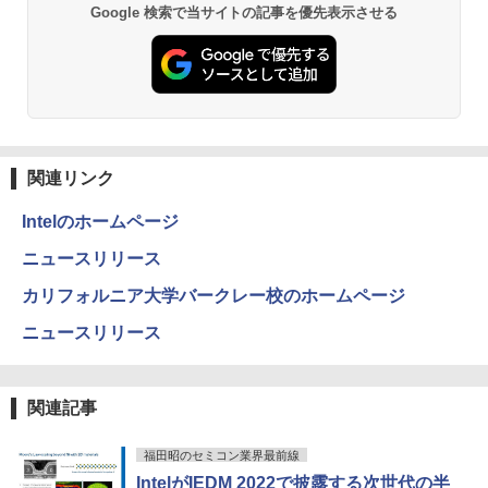
異世界居酒屋「のぶ」(22) (角川コミックス・
Google 検索で当サイトの記事を優先表示させる
エース)
￥832
ONE PIECE モノクロ版 115 (ジャンプコミッ
クスDIGITAL)
関連リンク
￥594
Intelのホームページ
ニュースリリース
HUNTER×HUNTER モノクロ版 39 (ジャンプ
カリフォルニア大学バークレー校のホームページ
コミックスDIGITAL)
ニュースリリース
￥572
関連記事
スーパーの裏でヤニ吸うふたり 9巻 (デジタル
版ビッグガンガンコミックス)
福田昭のセミコン業界最前線
￥810
IntelがIEDM 2022で披露する次世代の半