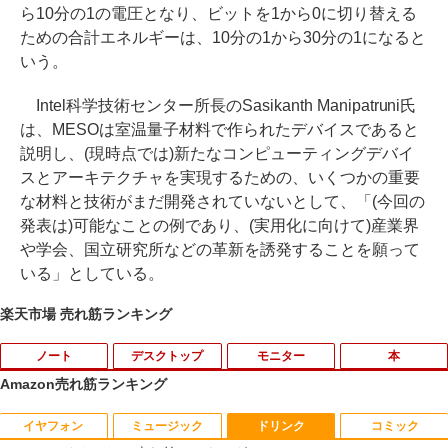
ら10分の1の電圧となり、ビットを1から0に切り替える
ための合計エネルギーは、10分の1から30分の1になると
いう。
Intel科学技術センター所長のSasikanth Manipatruni氏
は、MESOは室温量子材料で作られたデバイスであると
説明し、(現時点では)新たなコンピューティングデバイ
スとアーキテクチャを実現するための、いくつかの重要
な材料と技術がまだ開発されていないとして、「(今回の
発表は)可能なことの例であり、(実用化に向けて)産業界
や学会、国立研究所などの革新を誘発することを願って
いる」としている。
楽天市場 売れ筋ランキング
ノート
デスクトップ
モニター
本
Amazon売れ筋ランキング
イヤフォン
ミュージック
ドリンク
コミック
■新品■富士通 FMV LIFEBOOK U9312 U
DELL Vostro 3670 単体 Windows11 64
IODATA 液晶モニター LCD-MF224EDW
鹿楓堂よついろ日和 23巻 【電子書籍】
1
1
1
1