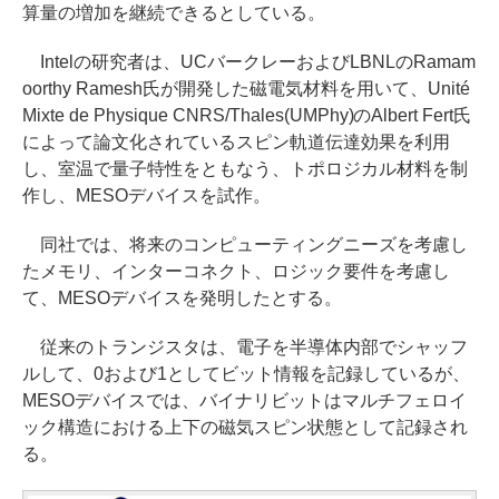
算量の増加を継続できるとしている。
Intelの研究者は、UCバークレーおよびLBNLのRamam
oorthy Ramesh氏が開発した磁電気材料を用いて、Unité
Mixte de Physique CNRS/Thales(UMPhy)のAlbert Fert氏
によって論文化されているスピン軌道伝達効果を利用
し、室温で量子特性をともなう、トポロジカル材料を制
作し、MESOデバイスを試作。
同社では、将来のコンピューティングニーズを考慮し
たメモリ、インターコネクト、ロジック要件を考慮し
て、MESOデバイスを発明したとする。
従来のトランジスタは、電子を半導体内部でシャッフ
ルして、0および1としてビット情報を記録しているが、
MESOデバイスでは、バイナリビットはマルチフェロイ
ック構造における上下の磁気スピン状態として記録され
る。