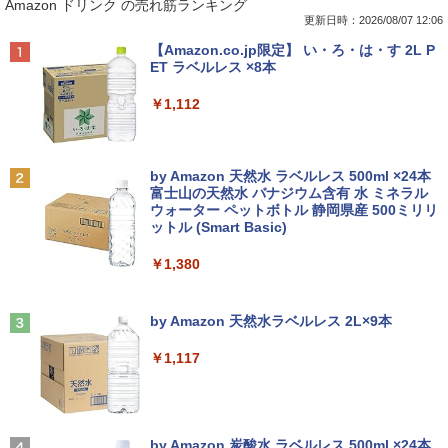
Amazon ドリンク の売れ筋ランキング
9312X U9311 U9311X U9310 U9310X U
bit HDMI Core i5 8400 メモリー8GB 高
21.5インチワイド ホワイト LCD LEDバ
[ 清水ユウ ]
939 U939X U938 U937 UH90修理交換用
速SSD256GB M.2-NVMe +HDD1TB 無線
ックライト フルHD（1920x1080） 16:9
更新日時：2026/08/07 12:06
キーボード
LAN DVDマルチ デスクトップパソコン
ADSカラーパネル 非光沢 ノングレア HD
￥770
Anker Soundcore P40i オフホワイト
BRUCE WAYNE feat. Flo Milli, ATL Jacob
【Amazon.co.jp限定】 い・ろ・は・す 2L P
【中古】【30日保証】1243105
MI VGA DVI VESA準拠 ディスプレイ PS
[Explicit]
ET ラベルレス ×8本
4 switch 対応 スイッチ 【中古】
￥2,860
￥7,990
￥24,800
￥250
￥1,112
￥4,600
薬屋のひとりごと 17巻 【電子書籍】[ 日
2
向夏 ]
【中古訳あり】極軽・極薄 富士通 LIFEB
2
OOK U937 第7世代Corei5 メモリ4GB 8
中古パソコン | NEC | Mate MRL36L-5 |
2
Anker Soundcore P31i ブラック
BRUCE WAYNE feat. Flo Milli, ATL Jacob
by Amazon 天然水 ラベルレス 500ml ×24本
GB SSD128GB Windows11 WEBカメラ
Windows11 | デスクトップ | 一年保証 |
モバイルモニター 15.6インチ 1080P IPS
￥770
2
[Explicit]
富士山の天然水 バナジウム含有 水 ミネラル
13.3インチ FHD(1920x1080) 無線LAN B
Core i3 9100 3.6(〜最大4.2)GHz | MEM:
パネル 自立スタンド Type-C/Mini HDMI
ウォーター ペットボトル 静岡県産 500ミリリ
￥5,990
luetooth HDMI 中古パソコン ノート 中
16GB | SSD:512GB(新品) | DVDマルチ |
PC/スマホ/ゲーム機対応 収納ケース付き
ットル (Smart Basic)
￥250
古PC ノートパソコン Windows10 ノー
無線LANなし | Win11Pro64bit
トPC 中古品 訳あり【あす楽】
￥9,527
￥1,380
￥25,000
杖と剣のウィストリア（16） 【電子書
3
￥10,500
籍】[ 大森藤ノ ]
Anker Soundcore Liberty 5 ミッドナイトブ
On My Road (Stadium ver.)
ラック
by Amazon 天然水ラベルレス 2L×9本
￥594
【選べる2色 コスパ抜群】モバイルモニ
3
￥250
【中古】Apple iMac 27インチ Retina 5
ター 15.6インチ フルHD 100%sRGB 非
3
￥14,990
￥1,117
【★最大100%ポイント】【新生活応援・
Kディスプレイモデル MNE92J/A (Mid 2
光沢IPS パネル Type-C対応 miniHDMI
3
2026】【Office 2019 H&B】NEC Versa
017)【千葉】保証期間1ヶ月【ランクB】
薄型軽量 約650g VESA対応 モニター 持
Pro/第4世代 Core i5/メモリ: 4GB/8GB/1
ち運び サブディスプレイ テレワーク 在
6GB/SSD:128GB/256GB/512GB/1TB/1
宅勤務 UPERFECT
大人のあっぷあっぷでーと （一般書 56
￥33,980
4
5.6型/USB 3.0/DVD/SDカードスロット/
【2026年アップグレード版】AOKIMI ワイヤ
On My Road (Stadium ver.)
3） [ 益田 ミリ ]
Wi-Fi/Office/無線マウス/中古 パソコン/
レスイヤホン bluetooth イヤホン V12 小型
by Amazon 炭酸水 ラベルレス 500ml ×24本
￥8,999