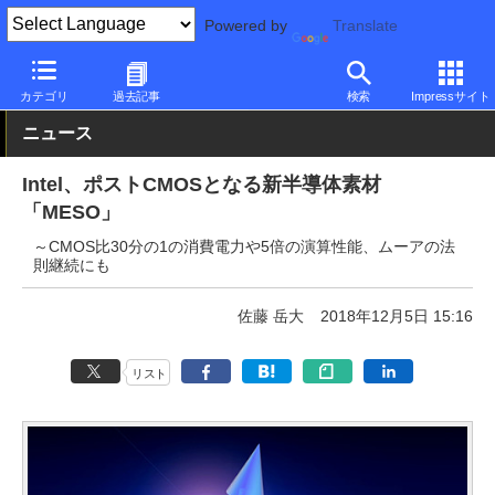
Powered by
Translate
PC Watch
市場
技術
Intel
カテゴリ
過去記事
検索
Impressサイト
ニュース
Intel、ポストCMOSとなる新半導体素材
「MESO」
～CMOS比30分の1の消費電力や5倍の演算性能、ムーアの法
則継続にも
佐藤 岳大
2018年12月5日 15:16
リスト