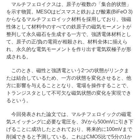
マルチフェロイクスは、原子が複数の「集合的状態」
を示す物質。MESOはビスマスと鉄および酸素(BiFeO 3)
からなるマルチフェロイック材料を採用しており、強磁
性体として材料中のすべての鉄原子の磁気モーメントが
整列して永久磁石を生成する一方で、強誘電体材料とし
て、原子の正/負の電荷が相殺され、材料全体に揃えら
れ、永久的な電気モーメントを作り出す電気双極子が形
成される。
このとき、磁性と強誘電という2つの状態がリンクま
たは結合しているため、一方の状態を変化させると、他
方に影響を与えることとなり、電場を操作することで、
トランジスタとして不可欠な磁気状態の変化を実現でき
るという。
今回発表された論文では、マルチフェロイックの磁電
気スイッチングに必要な電圧を、3Vから500mVに引き下
げることに成功したとされており、将来的に100mVまで
削減できると予測している。これはCMOS比で5分の1か