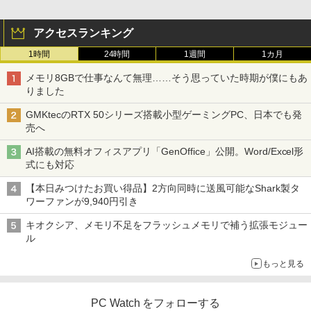
アクセスランキング
1時間
24時間
1週間
1カ月
メモリ8GBで仕事なんて無理……そう思っていた時期が僕にもあ
りました
GMKtecのRTX 50シリーズ搭載小型ゲーミングPC、日本でも発
売へ
AI搭載の無料オフィスアプリ「GenOffice」公開。Word/Excel形
式にも対応
【本日みつけたお買い得品】2方向同時に送風可能なShark製タ
ワーファンが9,940円引き
キオクシア、メモリ不足をフラッシュメモリで補う拡張モジュー
ル
もっと見る
PC Watch をフォローする