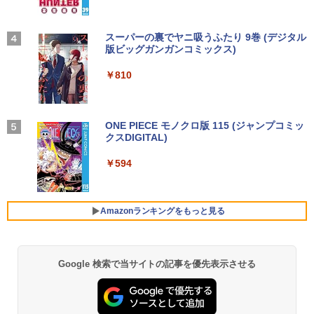
【長期保証付】Xiaomi シャオミ REDMI
ングレア(非光沢)【3ケ月保証】
3
Pad 2 6+128GB ラベンダーパープル 11
型Androidタブレット 6GB/128GB/WiFi
Dell OptiPlex 7040 SFF 第6世代 Core i
￥7,980
3
VHU5864JP
7 メモリ16GB SSD 512GB Office付き H
【2026年アップグレード版】AOKIMI ワイヤ
On My Road (Stadium ver.)
スーパーの裏でヤニ吸うふたり 9巻 (デジタル
DMI Windows11 デスクトップPC 中古
レスイヤホン bluetooth イヤホン V12 小型
版ビッグガンガンコミックス)
by Amazon 炭酸水 ラベルレス 500ml ×24本
大人の科学マガジン あたらしい鳩時計
4
パソコン
軽量 ブルートゥースHi-Fi 最大36時間再生 ぶ
強炭酸水 ペットボトル 500ミリリットル (Sm
￥35,481
[ 大人の科学マガジン編集部 ]
￥250
るーとゅーす コードレス ENCノイズキャン
art Basic)
￥810
モバイルモニター 15.6インチ モバイルデ
4
セリング 自動ペアリング Type-C充電 マイク
￥35,800
￥10,780
ィスプレイ 1920*1080 ポータブルモニタ
付き 防水 タッチ式音量調整 スポーツ/通勤/通
￥1,625
ー IPS液晶パネル ブルーカット 自立スタ
学/WEB会議(ホワイト)
【展示品】 Lenovo ノートパソコン Ide
ンド VESA スピーカ内蔵 USBType-C ミ
4
apad Duet 560 Chromebook 13.3型 タ
ニHDMI Sw-itch/PS3/PS4/PS5/Xbox/PC
BUGS LIFE
ONE PIECE モノクロ版 115 (ジャンプコミッ
￥1,964
ッチパネル/ Snapdragon 7c Gen2/ メモ
【期間限定P15倍+最大10%OFFクーポ
クスDIGITAL)
コカ・コーラ やかんの麦茶 from 爽健美茶 ラ
4
リ 4GB/ eMMC 128GB/ Chrome OS/ Off
ン】 【3年保証】DELL デル OPTIPLEX
兵庫県政問題 運動篇 声をあげる市民 [
￥8,489
ベルレス 650mlPET×24本
￥250
5
iceなし/ アビスブルー ストームグレー
3090 MICRO SSD256GB メモリ16GB C
ドンマッツ ]
￥594
ore i3 Windows 11 Pro 中古 アウトレッ
Xiaomi シャオミ REDMI Buds 8 Lite ワイヤ
￥1,653
ト 返品 送料無料 中古デスクトップパソ
レスイヤホン Bluetooth 5.4 ノイズキャンセ
￥34,800
￥2,200
コン 中古パソコン デスクトップパソコン
リング ANC 36時間再生
液晶ディスプレイ 23インチ ディスプレ
5
デスクトップ PC ミニPC OFFICE付き
Amazonランキングをもっと見る
イ フィリップス 液晶モニター パソコン
￥2,980
モニター ゲーミングモニター PCモニタ
￥49,500
【新品】Windows11 ノートパソコン off
ー 23.8 1920×1080 HDMI D-Sub ブラッ
5
ice付き 15.6インチワイド液晶 フルHD I
ク スピーカー：なし 24E2N2100/11
ntel Pentium GOLD 6500Y メモリ12GB
Google 検索で当サイトの記事を優先表示させる
新品SSD256GB USB3.0 HDMI 日本語配
￥11,480
列キーボード【NC15】
「楽天ランキング1位」 デスクトップパ
5
ソコン Windows11 Office付き パソコン
新品｜インテル 第14世代 Core i5-4590 i
￥39,800