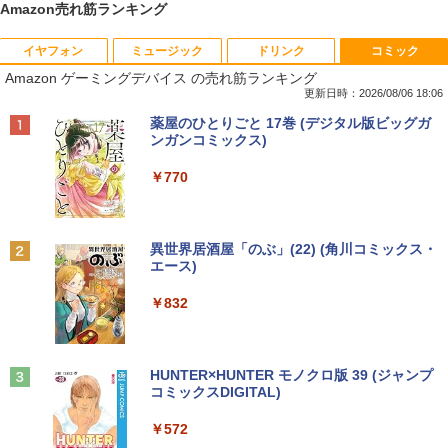
Amazon売れ筋ランキング
イヤフォン
ミュージック
ドリンク
コミック
VETESA正規店 新品 ノートパソコン セ
【マラソン限定30%OFF】中古 DELL O
DELL デル E2417H LED液晶モニター 2
ちいかわ なんか小さくてかわいいやつ 全
1
1
1
1
Amazon ゲーミングデバイス の売れ筋ランキング
ール office付き windows11 マウスセッ
ptiPlex 3060 Micro D10U Core i5 8400
3.8インチワイド ブラック 1920×1080
巻(1-8)セット 全巻新品 蔦屋書店
ト PC 14型 Celeron N3350/J3355 メモ
T 第8世代CPU メモリ8GB SSD256GB
（フルHD） 16:9 IPSパネル LEDバック
更新日時：2026/08/06 18:06
リ8GB/12GB SSD128GB/256GB/512G
Windows11Home 1年保証 レビュー特
ライト付 非光沢 ノングレア 液晶ディス
￥9,900
Anker Soundcore P40i オフホワイト
BRUCE WAYNE feat. Flo Milli, ATL Jacob
【Amazon.co.jp限定】 い・ろ・は・す 2L P
薬屋のひとりごと 17巻 (デジタル版ビッグガ
B/1TB 安い 格安 ラップトップ
典：WPS Office Bランク パソコン デス
プレイ ディスプレイポート VGA【中
[Explicit]
ET ラベルレス ×8本
ンガンコミックス)
クトップパソコン デル 中古パソコン 中
古】
￥5,990
古デスクトップパソコン PC
￥31,480
￥250
￥1,001
￥770
￥5,300
￥24,800
自分の思いを言葉にする こどもアウトプ
2
ット図鑑 [ 樺沢 紫苑 ]
【エントリーでポイント10倍】 ノートパ
2
Anker Soundcore P31i ブラック
BRUCE WAYNE feat. Flo Milli, ATL Jacob
by Amazon 天然水 ラベルレス 500ml ×24本
異世界居酒屋「のぶ」(22) (角川コミックス・
ソコン 中古 Bランク Win11 Pro カメラ i
送料無料！！【あきばお〜】モバイル モ
￥1,650
2
[Explicit]
富士山の天然水 バナジウム含有 水 ミネラル
エース)
5 第10世代 dynabook G83/FU 8GBメモ
【★最大100%ポイント】HP EliteDesk
ニター 車載 オンダッシュ 7インチ IPS ポ
2
ウォーター ペットボトル 静岡県産 500ミリリ
￥4,990
リ 256GB SSD 13.3インチ 軽量ノートパ
600/800 G2 SFF 第6世代 Corei7-6700
ータブル ディスプレイ HDMI【smtb-u】
ットル (Smart Basic)
￥250
￥832
ソコン Wi-Fi6 軽い B5 ダイナブックノー
メモリ8GB 高速新品 SSD256GB+HDD5
トパソコン windows11pro win11pro 初
00GB Windows11 DVDマルチドライブ
￥6,000
￥1,380
期設定済 office付き 中古ノートPC
正規版Office付き Windows10 変更可 V
学研特別支援教材 WAVES ウェーヴス
3
GA DisplayPort HDMI 2画面同時出力可
『見る力』を育てるビジョン・アセスメ
能 中古パソコン デスクトップ
Anker Soundcore Liberty 5 ミッドナイトブ
On My Road (Stadium ver.)
HUNTER×HUNTER モノクロ版 39 (ジャンプ
￥34,800
ント 株式会社 Gakken検査 テスト 数字
ラック
コミックスDIGITAL)
by Amazon 天然水ラベルレス 2L×9本
形 書く 練習問題 ドリル トレーニング 学
【送料無料】TF: EIZO FlexScan EV245
3
￥35,999
研
￥250
0 2019年製 超狭額ベゼル 23.8型ワイ
￥14,990
￥572
￥1,117
ド フルHD（1920x1080）IPSパネル ノ
￥19,800