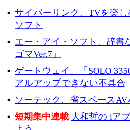
サイバーリンク、TVを楽しむ
ソフト
エー・アイ・ソフト、辞書な
ゴマVer.7」
ゲートウェイ、「SOLO 33
アルアップできない不具合
ソーテック、省スペースAVパソ
短期集中連載
大和哲の i
よう