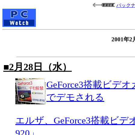
バック
2001
■2月28日（水）
GeForce3搭載ビ
でデモされる
エルザ、GeForce3搭載ビデ
920」