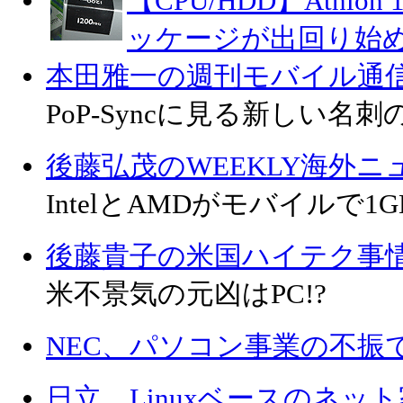
【CPU/HDD】Athlo
ッケージが出回り始
本田雅一の週刊モバイル通
PoP-Syncに見る新しい名
後藤弘茂のWEEKLY海外ニ
IntelとAMDがモバイルで1
後藤貴子の米国ハイテク事
米不景気の元凶はPC!?
NEC、パソコン事業の不振
日立、Linuxベースのネッ