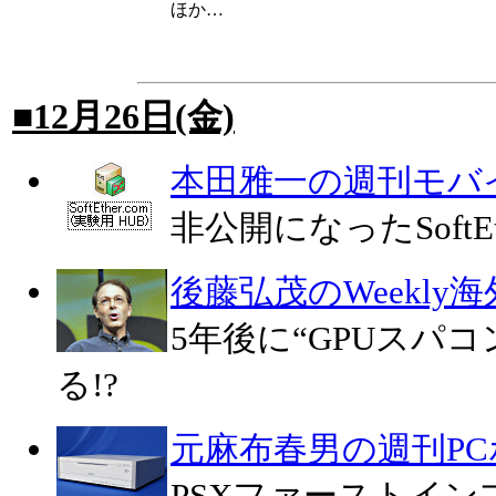
ほか…
■12月26日(金)
本田雅一の週刊モバ
非公開になったSoft
後藤弘茂のWeekly
5年後に“GPUスパ
る!?
元麻布春男の週刊P