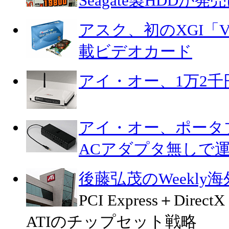
Seagate製HDDが発
アスク、初のXGI「Volar
載ビデオカード
アイ・オー、1万2千
アイ・オー、ポータ
ACアダプタ無しで
後藤弘茂のWeekly
PCI Express＋Dir
ATIのチップセット戦略