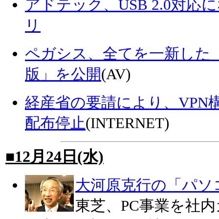
アドテック、USB 2.0対応
リ
ペガシス、全てを一新した「TMPGE
版」を公開
(AV)
経産省の要請により、VPN構築ソ
配布停止
(INTERNET)
■12月24日(水)
大河原克行の「パソ
東芝、PC事業を社