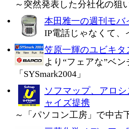
～突然発表した分社化の狙い
本田雅一の週刊モバ
IP電話じゃなくて
笠原一輝のユビキタ
より“フェアな”ベ
「SYSmark2004」
ソフマップ、アロシ
ャイズ提携
～「パソコン工房」で中古