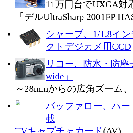
11万円台でUXGA対応
「デルUltraSharp 2001FP H
シャープ、1/1.8イ
クトデジカメ用CCD
リコー、防水・防塵デジカ
wide」
～28mmからの広角ズーム、
バッファロー、ハー
載
TVキャプチャカード
(AV)