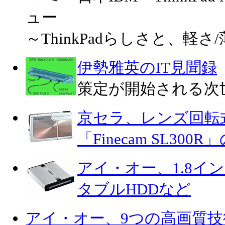
ュー
～ThinkPadらしさと、軽さ
伊勢雅英のIT見聞録
策定が開始される次世代
京セラ、レンズ回転
「Finecam SL3
アイ・オー、1.8イ
タブルHDDなど
アイ・オー、9つの高画質