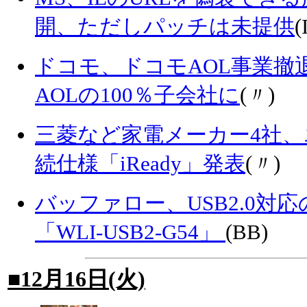
開、ただしパッチは未提供
(
ドコモ、ドコモAOL事業撤
AOLの100％子会社に
(〃)
三菱など家電メーカー4社
続仕様「iReady」発表
(〃)
バッファロー、USB2.0対
「WLI-USB2-G54」
(BB)
■12月16日(火)