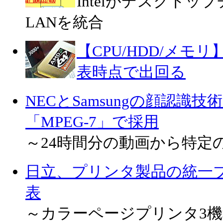
Intelがデスクト
LANを統合
【CPU/HDD/メモリ】A
表時点で出回る
NECとSamsungの顔認識
「MPEG-7」で採用
～24時間分の動画から特定
日立、プリンタ製品の統一ブラン
表
～カラーページプリンタ3