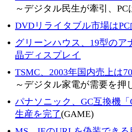
～デジタル民生が牽引、PC
DVDリライタブル市場はP
グリーンハウス、19型のア
晶ディスプレイ
TSMC、2003年国内売上は
～デジタル家電が需要を押
パナソニック、GC互換機「
生産を完了
(GAME)
MS、IEのURLを偽装でき