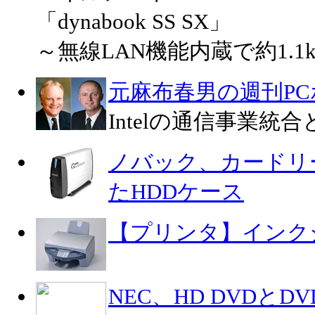
「dynabook SS SX」
～無線LAN機能内蔵で約1.1
元麻布春男の週刊P
Intelの通信事業統
ノバック、カードリー
たHDDケース
【プリンタ】インク
NEC、HD DVDと