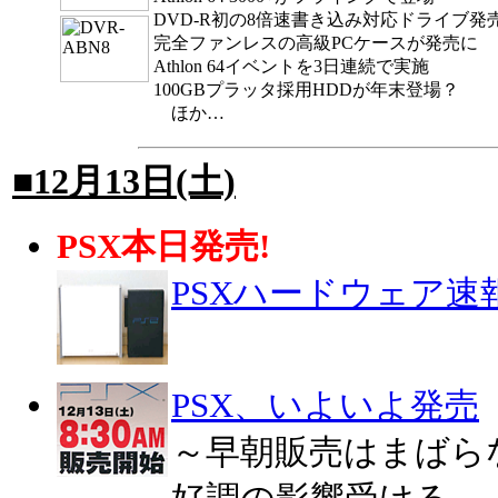
DVD-R初の8倍速書き込み対応ドライブ発
完全ファンレスの高級PCケースが発売に
Athlon 64イベントを3日連続で実施
100GBプラッタ採用HDDが年末登場？
ほか…
■12月13日(土)
PSX本日発売!
PSXハードウェア速
PSX、いよいよ発売
～早朝販売はまばら