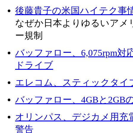
後藤貴子の米国ハイテク事
なぜか日本よりゆるいアメ
ー規制
バッファロー、6,075rpm対
ドライブ
エレコム、スティックタイプな
バッファロー、4GBと2GBのMic
オリンパス、デジカメ用充
警告