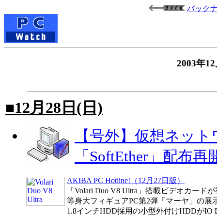
バック
2003
■12月28日(日)
【号外】仮想ネット
「SoftEther」配布再
AKIBA PC Hotline!（12月27日版）
「Volari Duo V8 Ultra」搭載ビデオカー
等身大フィギュアPC第2弾「マーヤ」の展
1.8インチHDD採用の小型外付けHDDがIO 