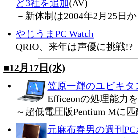
ど3社を追加
(AV)
－新体制は2004年2月25日
やじうまPC Watch
QRIO、来年は声優に挑戦!?
■12月17日(水)
笠原一輝のユビキタ
Efficeonの処理
～超低電圧版Pentium M
元麻布春男の週刊P