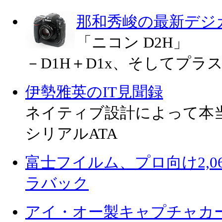
那和秀峻の最新デジ
「ニコン D2H」
－D1H＋D1x、そしてプラ
伊勢雅英のIT見聞録
ネイティブ設計によって本
シリアルATA
富士フイルム、プロ向け2,0
ラバック
アイ・オー製キャプチャカー