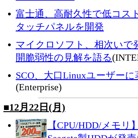
富士通、高耐久性で低コス
タッチパネルを開発
マイクロソフト、相次いで
開脆弱性の見解を語る
(INT
SCO、大口Linuxユーザ
(Enterprise)
■12月22日(月)
【CPU/HDD/メモ