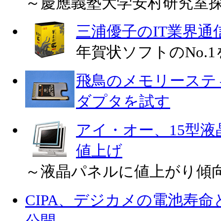
～慶應義塾大学安村研究室
三浦優子のIT業界通
年賀状ソフトのNo.
飛鳥のメモリースティ
ダプタを試す
アイ・オー、15型
値上げ
～液晶パネルに値上がり傾
CIPA、デジカメの電池寿