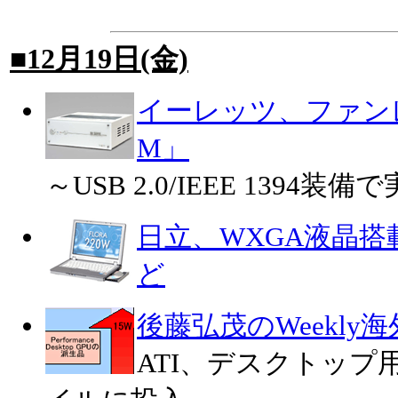
■12月19日(金)
イーレッツ、ファンレス小
M」
～USB 2.0/IEEE 1394装
日立、WXGA液晶
ど
後藤弘茂のWeekly
ATI、デスクトップ