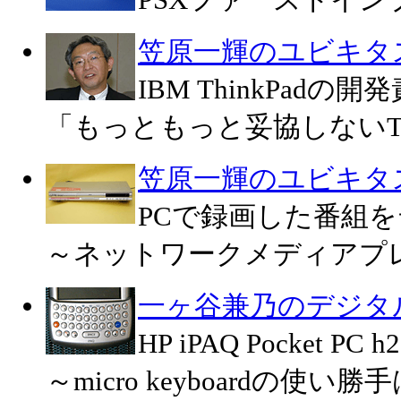
PSXファーストイ
笠原一輝のユビキタ
IBM ThinkPad
「もっともっと妥協しないThi
笠原一輝のユビキタ
PCで録画した番組
～ネットワークメディアプ
一ヶ谷兼乃のデジタルde
HP iPAQ Pocket PC
～micro keyboardの使い勝手