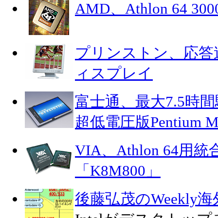
AMD、Athlon 64 
プリンストン、応答速
ィスプレイ
富士通、最大7.5時
超低電圧版Pentium M搭
VIA、Athlon 6
「K8M800」
後藤弘茂のWeekly