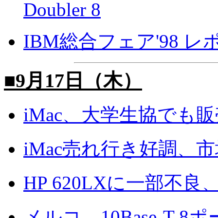
Doubler 8
IBM総合フェア'98 
■9月17日（木）
iMac、大学生協でも販
iMac売れ行き好調、
HP 620LXに一部不
メルコ、10Base-T 