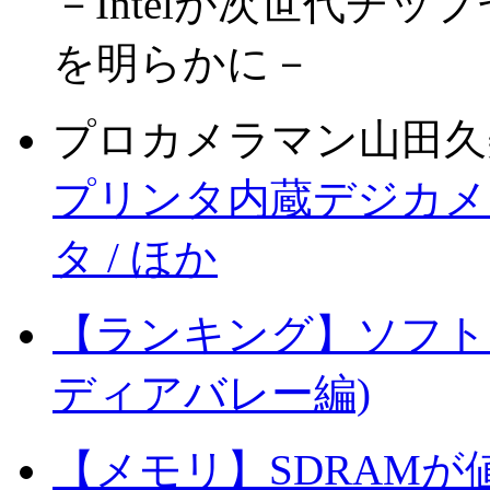
－Intelが次世代チ
を明らかに－
プロカメラマン山田久
プリンタ内蔵デジカメ
タ / ほか
【ランキング】ソフト
ディアバレー編)
【メモリ】SDRAMが