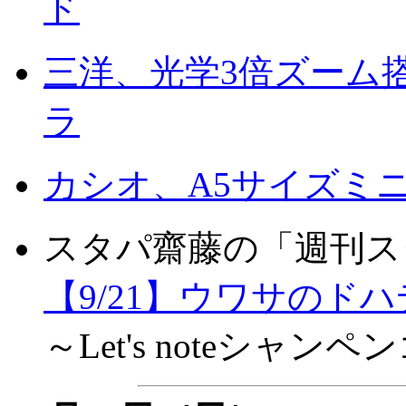
ド
三洋、光学3倍ズーム搭
ラ
カシオ、A5サイズミニノー
スタパ齋藤の「週刊ス
【9/21】ウワサのド
～Let's noteシャ