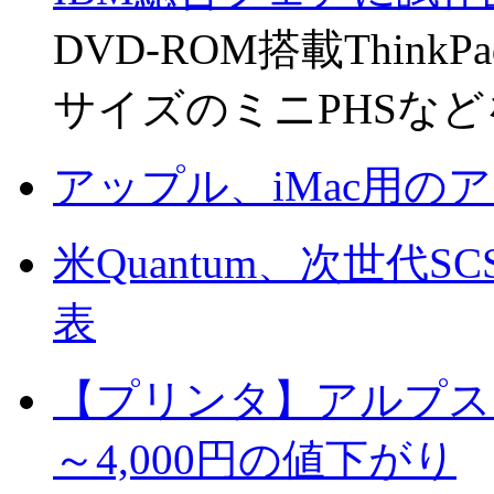
DVD-ROM搭載Think
サイズのミニPHSな
アップル、iMac用の
米Quantum、次世代SCSI
表
【プリンタ】アルプス MD
～4,000円の値下がり