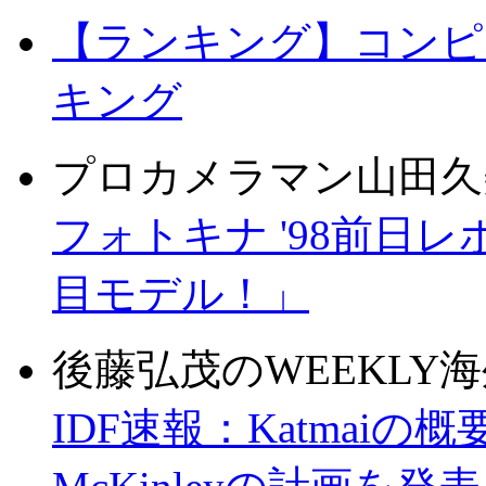
【ランキング】コンピ
キング
プロカメラマン山田久
フォトキナ '98前日
目モデル！」
後藤弘茂のWEEKLY
IDF速報：Katmaiの概要、