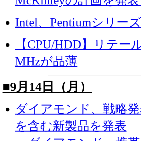
McKinleyの計画を発
Intel、Pentiumシリ
【CPU/HDD】リテールパ
MHzが品薄
■9月14日（月）
ダイアモンド、戦略発
を含む新製品を発表