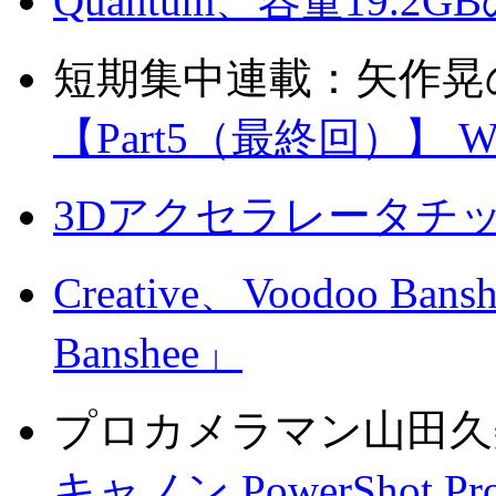
Quantum、容量19.2G
短期集中連載：矢作晃の
【Part5（最終回）】 
3Dアクセラレータチ
Creative、Voodoo Ba
Banshee」
プロカメラマン山田久
キャノン PowerShot