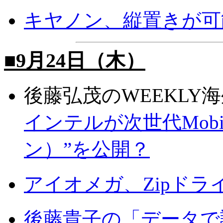
キヤノン、縦置きが可
■9月24日（木）
後藤弘茂のWEEKLY
インテルが次世代Mobile 
ン）”を公開？
アイオメガ、Zipドラ
後藤貴子の「データで