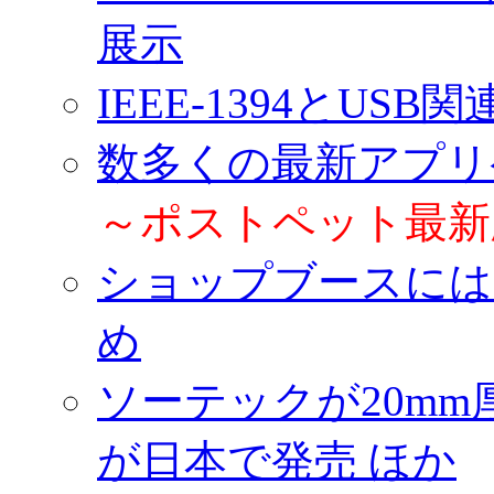
展示
IEEE-1394とUS
数多くの最新アプリ
～ポストペット最新版「
ショップブースには
め
ソーテックが20mm厚の
が日本で発売 ほか