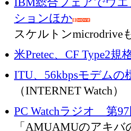
IBM総合フェアでウ
ションほか
スケルトンmicrodri
米Pretec、CF Ty
ITU、56kbpsモデ
（INTERNET Watch）
PC Watchラジオ 第9
「AMUAMUのアキバの楽屋