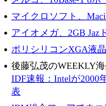
マイクロソフト、Macintos
アイオメガ、2GB J
ポリシリコンXGA液晶を
後藤弘茂のWEEKLY
IDF速報：Intelが2
表