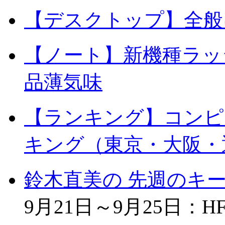
【デスクトップ】全般
【ノート】新機種ラッ
品薄気味
【ランキング】コンピ
キング（東京・大阪・
鈴木直美の 先週のキ
9月21日～9月25日：HF