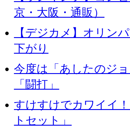
京・大阪・通販）
【デジカメ】オリンパ
下がり
今度は「あしたのジョ
「闘打」
すけすけでカワイイ！「He
トセット」