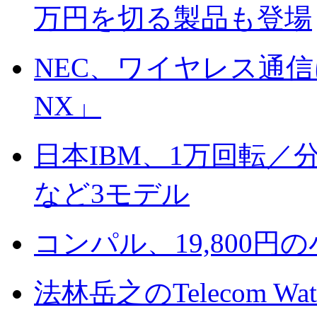
万円を切る製品も登場
NEC、ワイヤレス通信に
NX」
日本IBM、1万回転／分
など3モデル
コンパル、19,800
法林岳之のTelecom Wat