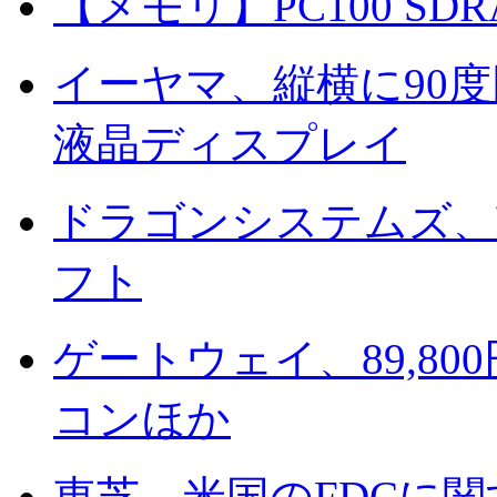
【メモリ】PC100 S
イーヤマ、縦横に90度回
液晶ディスプレイ
ドラゴンシステムズ、
フト
ゲートウェイ、89,8
コンほか
東芝、米国のFDCに