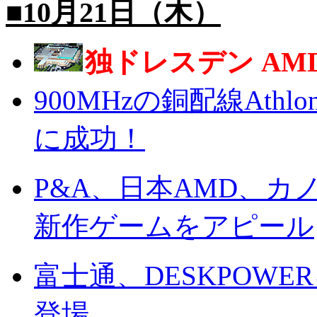
■10月21日（木）
独ドレスデン AMD
900MHzの銅配線At
に成功！
P&A、日本AMD、
新作ゲームをアピール
富士通、DESKPOW
登場