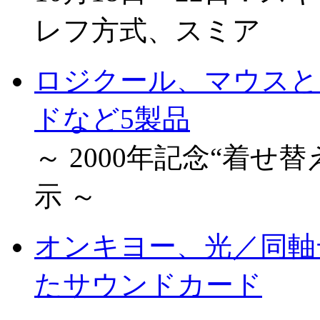
レフ方式、スミア
ロジクール、マウスと
ドなど5製品
～ 2000年記念“着
示 ～
オンキヨー、光／同軸デ
たサウンドカード