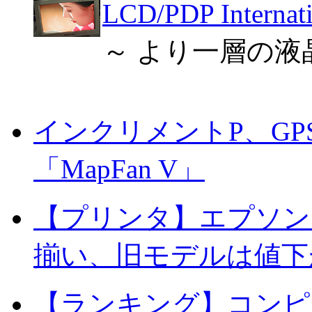
LCD/PDP Interna
～ より一層の液
インクリメントP、G
「MapFan V」
【プリンタ】エプソン
揃い、旧モデルは値下
【ランキング】コンピ