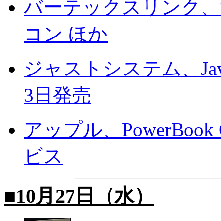
バーテックスリンク、液
コン ほか
ジャストシステム、Jav
3日発売
アップル、PowerBo
ビス
■10月27日（水）