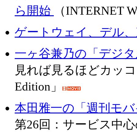
ら開始
（INTERNET W
ゲートウェイ、デル、
一ヶ谷兼乃の「デジタルde
見れば見るほどカッコイイ「i
Edition」
本田雅一の「週刊モバ
第26回：サービス中