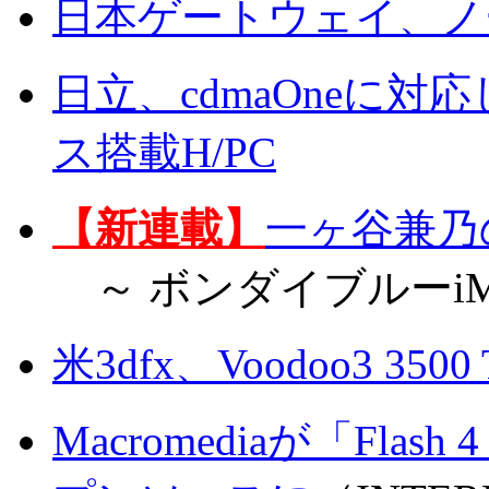
日本ゲートウェイ、ノ
日立、cdmaOneに
ス搭載H/PC
【新連載】
一ヶ谷兼乃の
～ ボンダイブルーiM
米3dfx、Voodoo3 350
Macromediaが「Fl