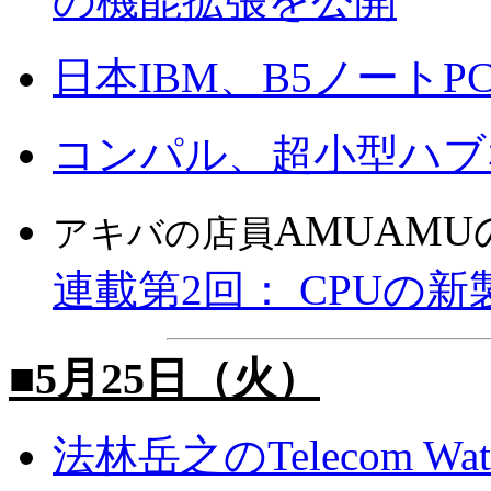
の機能拡張を公開
日本IBM、B5ノートPC「T
コンパル、超小型ハブ
AMUAM
アキバの店員
連載第2回： CPUの
■5月25日（火）
法林岳之のTelecom Wat