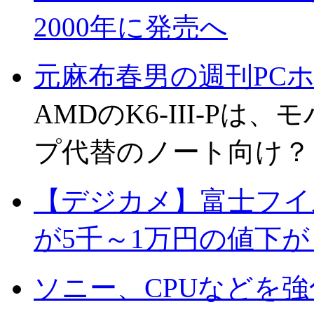
2000年に発売へ
元麻布春男の週刊PC
AMDのK6-III-P
プ代替のノート向け？
【デジカメ】富士フイルム 
が5千～1万円の値下が
ソニー、CPUなどを強化