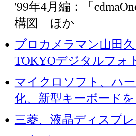
'99年4月編：「cdmaO
構図 ほか
プロカメラマン山田久美
TOKYOデジタルフォ
マイクロソフト、ハー
化、新型キーボードを
三菱、液晶ディスプレ