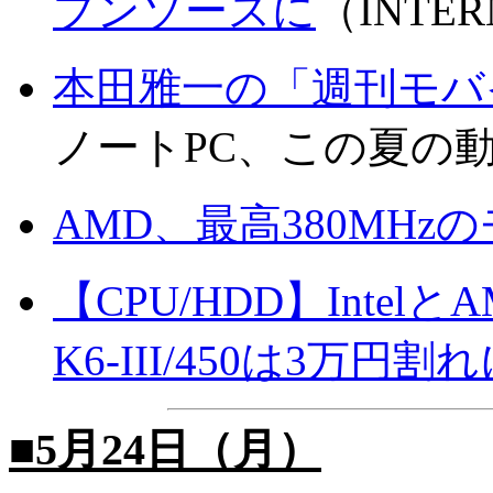
プンソースに
（INTER
本田雅一の「週刊モバ
ノートPC、この夏の
AMD、最高380MHzの
【CPU/HDD】Inte
K6-III/450は3万円割
■5月24日（月）