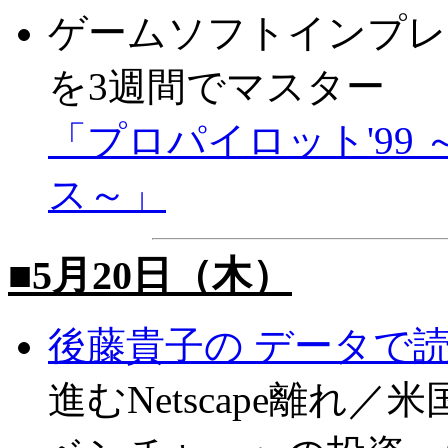
ゲームソフトインプレ
を3週間でマスター
「プロパイロット'99
ス～」
■5月20日（木）
後藤貴子の データで
進むNetscape離れ