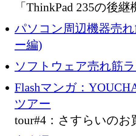
「ThinkPad 235
パソコン周辺機器売れ
ー編)
ソフトウェア売れ筋ラ
Flashマンガ：YOU
ツアー
tour#4：さすらいの