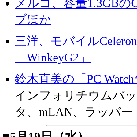
メルコ、容量1.3GBの
ブほか
三洋、モバイルCelero
「WinkeyG2」
鈴木直美の「PC Wat
インフォリチウムバッテ
タ、mLAN、ラッパー
■5月19日（水）