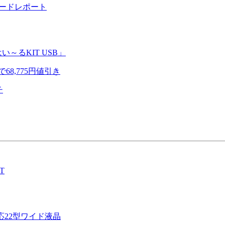
カードレポート
～るKIT USB」
で68,775円値引き
チ
XT
応22型ワイド液晶