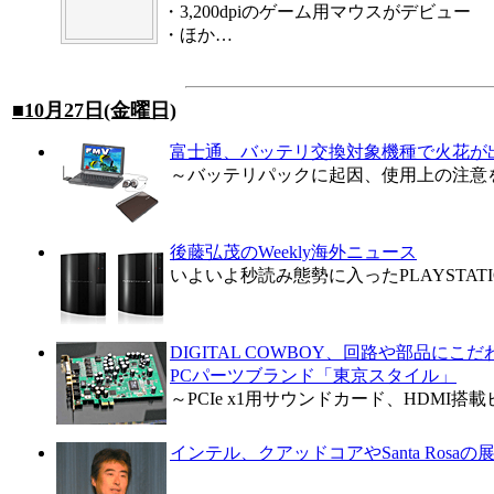
・
3,200dpiのゲーム用マウスがデビュー
・
ほか…
■10月27日(金曜日)
富士通、バッテリ交換対象機種で火花が
～バッテリパックに起因、使用上の注意
後藤弘茂のWeekly海外ニュース
いよいよ秒読み態勢に入ったPLAYSTATIO
DIGITAL COWBOY、回路や部品にこ
PCパーツブランド「東京スタイル」
～PCIe x1用サウンドカード、HDMI
インテル、クアッドコアやSanta Rosa