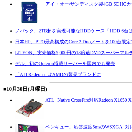
アイ・オー/サンディスク製4GB SDHC
ノバック、2TB超を実現可能なHDDケース「HDD 6台はい
日本HP、BTO最高構成のCore 2 Duoノートを100台限定
LITEON、実売価格5,000円の18倍速DVDスーパーマル
デル、初のOpteron搭載サーバーを国内でも発売
「ATI Radeon」はAMDの製品ブランドに
■10月30日(月曜日)
ATI、Native CrossFire対応Radeon X1650 
ベンキュー、応答速度5msのWSXGA+対