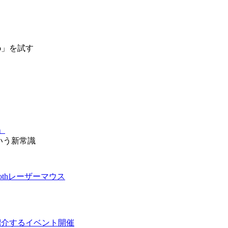
Pro」を試す
」
いう新常識
othレーザーマウス
紹介するイベント開催