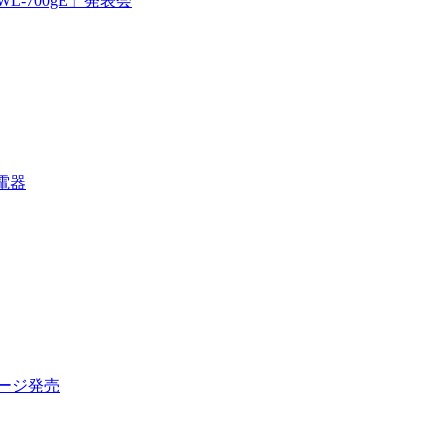
L-700gE」発表会
電器
ッケージ発売