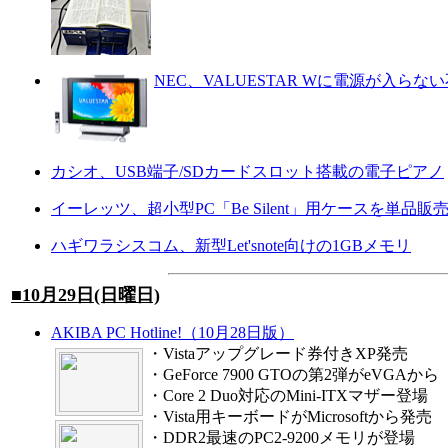
NEC、VALUESTAR Wに電源が入らな
カシオ、USB端子/SDカードスロット搭載の電子ピアノ
イーレッツ、超小型PC「Be Silent」用ケースを単品販
ハギワラシスコム、新型Let'snote向けの1GBメモリ
■10月29日(日曜日)
AKIBA PC Hotline!（10月28日版）
・
Vistaアップグレード券付きXP発売
・
GeForce 7900 GTOの第2弾がeVGAから
・
Core 2 Duo対応のMini-ITXマザー登場
・
Vista用キーボードがMicrosoftから発売
・
DDR2最速のPC2-9200メモリが登場