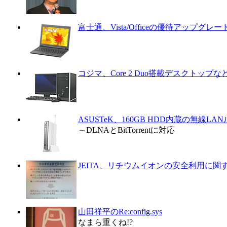
富士通、Vista/Officeの優待アップグ
コジマ、Core 2 Duo搭載デスクトップな
ASUSTeK、160GB HDD内蔵の無線LA
～DLNAとBitTorrentに対応
JEITA、リチウムイオンの安全利用に
山田祥平のRe:config.sys
なまら重くね!?