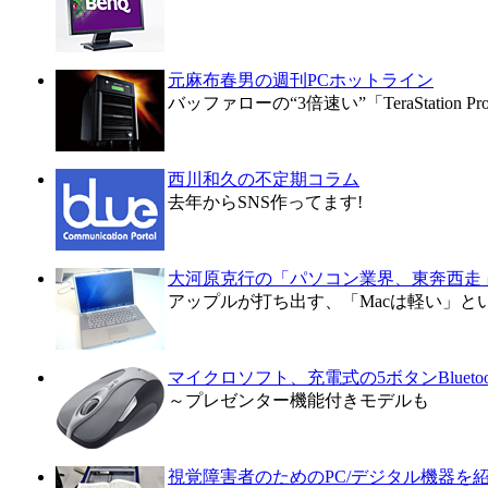
元麻布春男の週刊PCホットライン
バッファローの“3倍速い”「TeraStation 
西川和久の不定期コラム
去年からSNS作ってます!
大河原克行の「パソコン業界、東奔西走
アップルが打ち出す、「Macは軽い」と
マイクロソフト、充電式の5ボタンBlueto
～プレゼンター機能付きモデルも
視覚障害者のためのPC/デジタル機器を