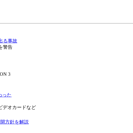
出る事故
を警告
N 3
だわった
搭載ビデオカードなど
の展開方針を解説