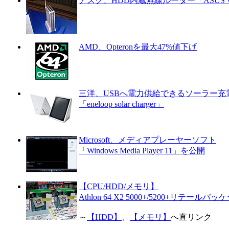
アスク、HDD内蔵無線ルーター「ASUS W
AMD、Opteronを最大47%値下げ
三洋、USBへ電力供給できるソーラー充
「eneloop solar charger」
Microsoft、メディアプレーヤーソフト
「Windows Media Player 11」を公開
【CPU/HDD/メモリ】
Athlon 64 X2 5000+/5200+リテールパ
～
【HDD】
、
【メモリ】
へ直リンク