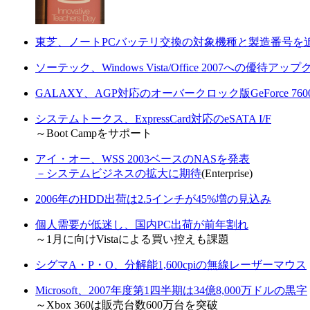
東芝、ノートPCバッテリ交換の対象機種と製造番号を
ソーテック、Windows Vista/Office 2007への優待アッ
GALAXY、AGP対応のオーバークロック版GeForce 760
システムトークス、ExpressCard対応のeSATA I/F
～Boot Campをサポート
アイ・オー、WSS 2003ベースのNASを発表
－システムビジネスの拡大に期待
(Enterprise)
2006年のHDD出荷は2.5インチが45%増の見込み
個人需要が低迷し、国内PC出荷が前年割れ
～1月に向けVistaによる買い控えも課題
シグマA・P・O、分解能1,600cpiの無線レーザーマウス
Microsoft、2007年度第1四半期は34億8,000万ドルの黒字
～Xbox 360は販売台数600万台を突破