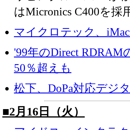
はMicronics C400を採
マイクロテック、iMa
'99年のDirect RDR
50％超えも
松下、DoPa対応デジ
■2月16日（火）