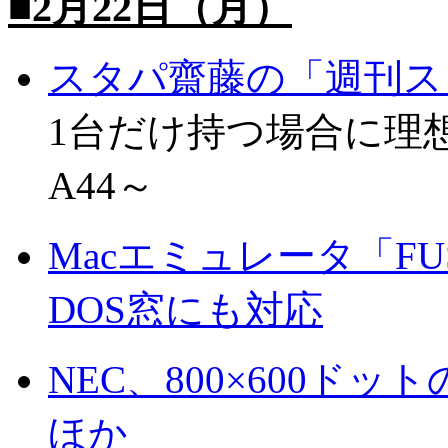
■2月22日（月）
スタパ齋藤の「週刊ス
1台だけ持つ場合に理想的なノ
A44～
Macエミュレータ「FUS
DOS窓にも対応
NEC、800×600ドットの
ほか