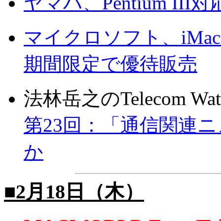
ヤマハ、Pentium II
マイクロソフト、iMacユ
期間限定で優待販売
法林岳之のTelecom Wat
第23回：「通信関連ニュ
か
■2月18日（木）