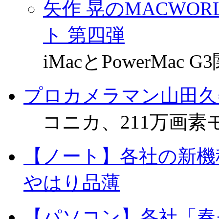
矢作 晃のMACWORL
ト 第四弾
iMacとPowerMa
プロカメラマン山田久
コニカ、211万画素
【ノート】各社の新機
やはり品薄
【パソコン】各社「春