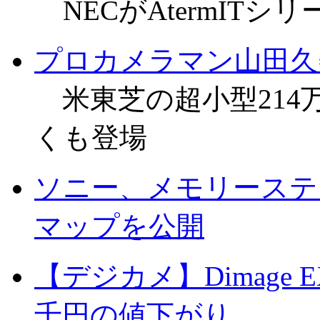
NECがAtermITシ
プロカメラマン山田久
米東芝の超小型214
くも登場
ソニー、メモリーステ
マップを公開
【デジカメ】Dimage E
千円の値下がり