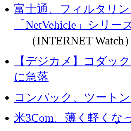
富士通、フィルタリン
「NetVehicle」シリ
（INTERNET Watch
【デジカメ】コダック DC
に急落
コンパック、ツートン
米3Com、薄く軽くなっ