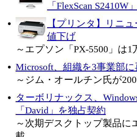
「FlexScan S2410W
【プリンタ】リニュー
値下げ
～エプソン「PX-5500」は
Microsoft、組織を3事業部
～ジム・オールチン氏が20
ターボリナックス、Windo
「David」を独占契約
～次期デスクトップ製品に
載