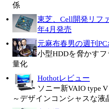
係
東芝、Cell開発リフ
年4月発売
元麻布春男の週刊P
小型HDDを脅かす
量化
Hothotレビュー
ソニー新VAIO type
～デザインコンシャスな液晶