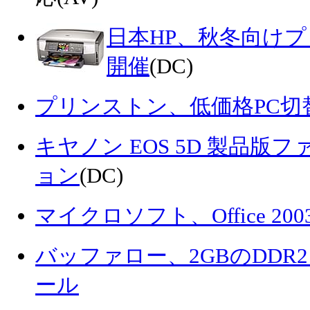
日本HP、秋冬向け
開催
(DC)
プリンストン、低価格PC切
キヤノン EOS 5D 製品
ョン
(DC)
マイクロソフト、Office 200
バッファロー、2GBのDDR2
ール