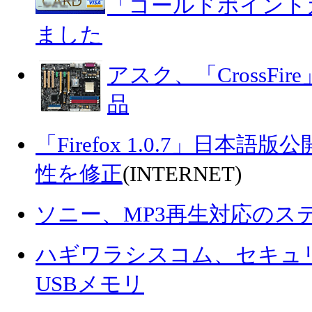
「ゴールドポイントカー
ました
アスク、「CrossFi
品
「Firefox 1.0.7」日本
性を修正
(INTERNET)
ソニー、MP3再生対応のス
ハギワラシスコム、セキュ
USBメモリ