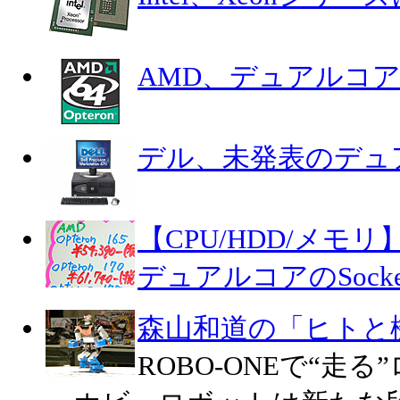
AMD、デュアルコアO
デル、未発表のデュア
【CPU/HDD/メモリ
デュアルコアのSocket
森山和道の「ヒトと
ROBO-ONEで“走