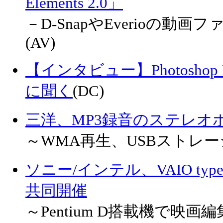
Elements 2.0」
－D-SnapやEverioの動
(AV)
【インタビュー】Photoshop E
に聞く
(DC)
三洋、MP3録音のステレオ
～WMA再生、USBストレ
ソニー/インテル、VAIO ty
共同開催
～Pentium D搭載機で映画