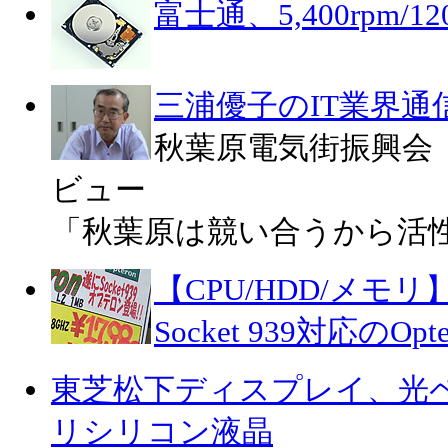
富士通、5,400rpm/1
三浦優子のIT業界通
秋葉原電気街振興会
ビュー
「秋葉原は競い合うから活
【CPU/HDD/メモリ
Socket 939対応のO
東芝松下ディスプレイ、光
リシリコン液晶