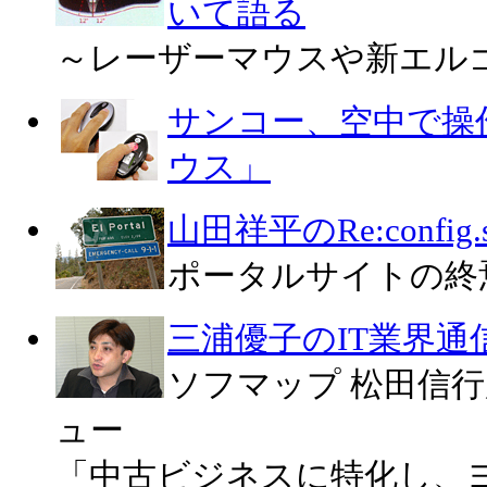
いて語る
～レーザーマウスや新エル
サンコー、空中で操作
ウス」
山田祥平のRe:config.s
ポータルサイトの終
三浦優子のIT業界通
ソフマップ 松田信行
ュー
「中古ビジネスに特化し、