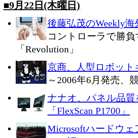
■9月22日(木曜日)
後藤弘茂のWeekly
コントローラで勝負
「Revolution」
京商、人型ロボットキ
～2006年6月発売
ナナオ、パネル品質
「FlexScan P1700」
Microsoftハー