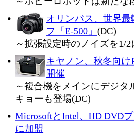
～ホビーロボットは新たな
オリンパス、世界最
フ「E-500」
(DC)
～拡張設定時のノイズを1/2
キヤノン、秋冬向けP
開催
～複合機をメインにデジタ
キョーも登場(DC)
MicrosoftとIntel、HD
に加盟