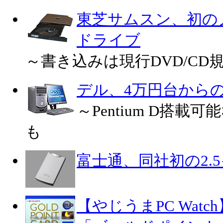
東芝サムスン、初のノ
ドライブ
～書き込みは現行DVD/C
デル、4万円台から
～Pentium D搭
も
富士通、同社初の2.
【やじうまPC Watch