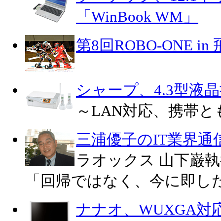
「WinBook WM」
第8回ROBO-ONE i
シャープ、4.3型液
～LAN対応、携帯と
三浦優子のIT業界通
ラオックス 山下巌
「回帰ではなく、今に即し
ナナオ、WUXGA対応