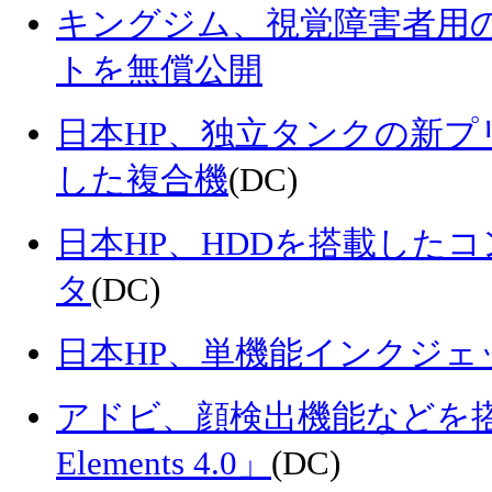
キングジム、視覚障害者用
トを無償公開
日本HP、独立タンクの新
した複合機
(DC)
日本HP、HDDを搭載した
タ
(DC)
日本HP、単機能インクジェ
アドビ、顔検出機能などを搭載し
Elements 4.0」
(DC)