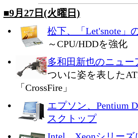
■9月27日(火曜日)
松下、「Let'snot
～CPU/HDDを強化
多和田新也のニュー
ついに姿を表したAT
「CrossFire」
エプソン、Pentiu
スクトップ
Intel、Xeonシリ