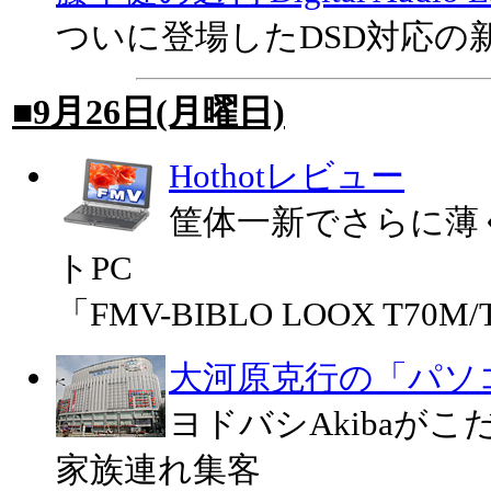
ついに登場したDSD対応の新「
■9月26日(月曜日)
Hothotレビュー
筐体一新でさらに薄
トPC
「FMV-BIBLO LOOX T70M
大河原克行の「パソ
ヨドバシAkibaが
家族連れ集客