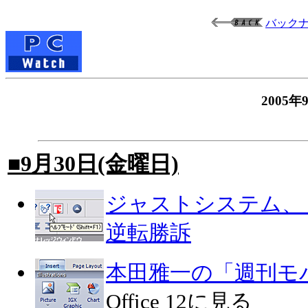
バック
2005
■9月30日(金曜日)
ジャストシステム、
逆転勝訴
本田雅一の「週刊モ
Office 12に見る