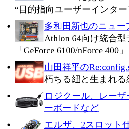
“目的指向ユーザーインター
多和田新也のニュー
Athlon 64向け統
「GeForce 6100/nForce 400」
山田祥平のRe:config.s
朽ちる紐と生まれる
ロジクール、レーザ
ーボードなど
エルザ、2スロット仕様のG