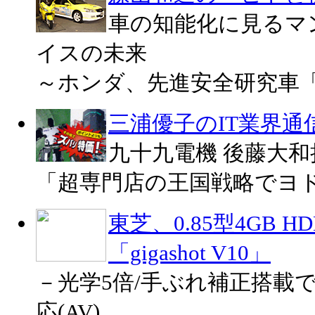
車の知能化に見るマ
イスの未来
～ホンダ、先進安全研究車「A
三浦優子のIT業界通
九十九電機 後藤大
「超専門店の王国戦略でヨ
東芝、0.85型4GB 
「gigashot V10」
－光学5倍/手ぶれ補正搭載で5
応(AV)