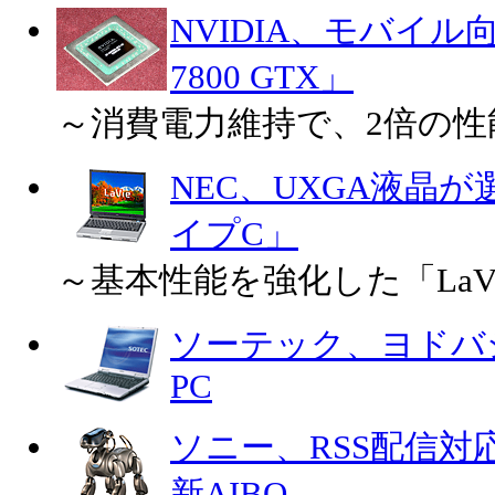
NVIDIA、モバイル向け
7800 GTX」
～消費電力維持で、2倍の性
NEC、UXGA液晶が選
イプC」
～基本性能を強化した「LaVi
ソーテック、ヨドバシ
PC
ソニー、RSS配信
新AIBO