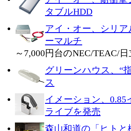
タブルHDD
アイ・オー、シリアル
ーマルチ
～7,000円台のNEC/TEA
グリーンハウス、“指
ス
イメーション、0.85
ライブを発売
森山和道の「ヒトと