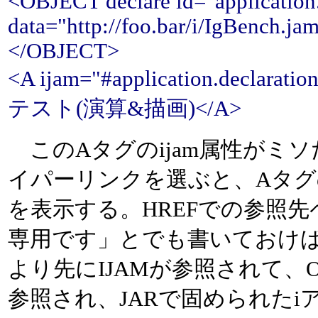
<OBJECT declare id="application.
data="http://foo.bar/i/IgBench.ja
</OBJECT>
<A ijam="#application.declar
テスト(演算&描画)</A>
このAタグのijam属性がミソ
イパーリンクを選ぶと、Aタグ
を表示する。HREFでの参照先
専用です」とでも書いておけばい
より先にIJAMが参照されて、O
参照され、JARで固められた