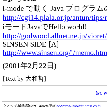
i-mode で動く Java プログ
http://cgi14.plala.or.jp/antun/tips
iモードJavaでHello world!
http://godwood.allnet.ne.jp/vioret
SINSEN SIDE-[A]
http://www.sinsen.org/i/memo.htm
(2001年2月22日)
[Text by 大和哲]
【PC 
ウォッチ編集部内PC Watch担当
pc-watch-info@impress.co.jp