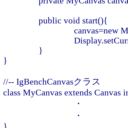
private MyCanvas canva
public void start(){
canvas=new MyCanva
Display.setCurrent(
}
}
//-- IgBenchCanvasクラス
class MyCanvas extends Canvas
・
・
}