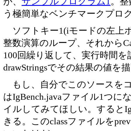
が、
サンプルプログラム1
。整
う極簡単なベンチマークプログラム
ソフトキー1(iモードの左上
整数演算のループ、それからCanva
100回繰り返して、実行時間を計
drawStringsでその結果の値
もし、自分でこのソースをコ
はIgBench.javaファイル1
イルしてみてほしい。するとIgBench.
きる。このclassファイルをpr