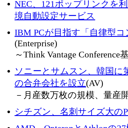
NEC、121ポップリンク
境自動設定サービス
IBM PCが目指す「自律型
(Enterprise)
～Think Vantage Conferen
ソニーとサムスン、韓国に
の合弁会社を設立
(AV)
－月産数万枚の規模、量産開
シチズン、名刺サイズ大のP