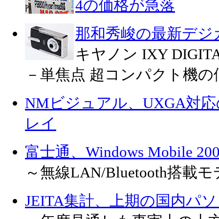
4の価格が急落
那和秀峻の最新デジ
キヤノン IXY DIGITA
－単焦点 超コンパクト機の
NMビジュアル、UXGA対応
レイ
富士通、Windows Mobile 20
～無線LAN/Bluetooth搭
JEITA集計、上期の国内パ