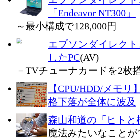
エプソンダイレクト、1
「Endeavor NT300」
～最小構成で128,000円
エプソンダイレクト
したPC
(AV)
－TVチューナカードを2枚
【CPU/HDD/メモリ】Pe
格下落が全体に波及
森山和道の「ヒトと
魔法みたいなことが