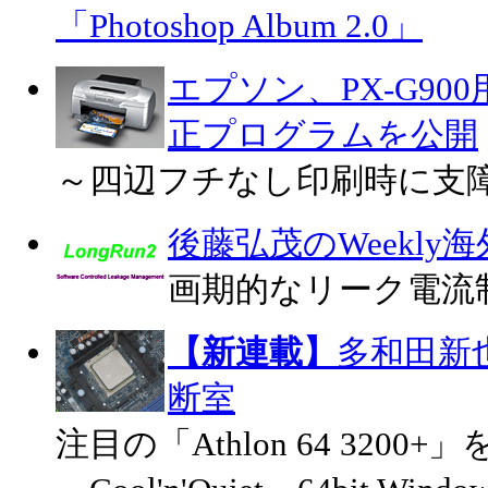
「Photoshop Album 2.0」
エプソン、PX-G9
正プログラムを公開
～四辺フチなし印刷時に支
後藤弘茂のWeekly
画期的なリーク電流制御
【新連載】
多和田新
断室
注目の「Athlon 64 3200+