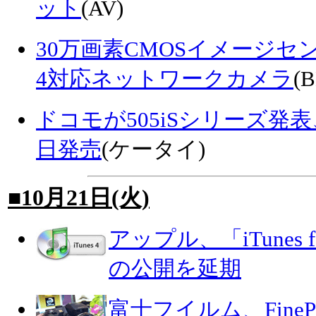
ット
(AV)
30万画素CMOSイメージセ
4対応ネットワークカメラ
(B
ドコモが505iSシリーズ発表、
日発売
(ケータイ)
■10月21日(火)
アップル、「iTunes f
の公開を延期
富士フイルム、FineP