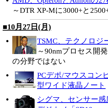
AMD、OpteronとAthlon
～DTR XP-Mに3000+と250
■10月27日(月)
TSMC、テクノロ
～90nmプロセス開
の分野ではない
PCデポ/マウスコン
型ワイド液晶ノート
シグマ、センサー感