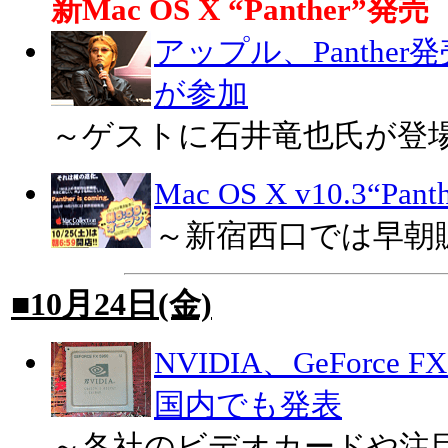
新Mac OS X “Panther”発売
アップル、Panthe
が参加
～ゲストに石井竜也氏が登
Mac OS X v10.3“Pan
～新宿西口では早朝
■10月24日(金)
NVIDIA、GeForce FX 5
国内でも発表
～各社のビデオカードや注