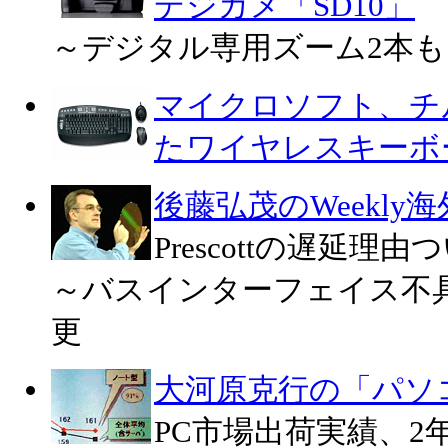
デジカメ「SD10」
～デジタル専用ズーム2本も
マイクロソフト、チ
たワイヤレスキーボ
後藤弘茂のWeekly
Prescottの遅延理
～バスインターフェイス不
更
大河原克行の「パソ
PC市場出荷実績、2