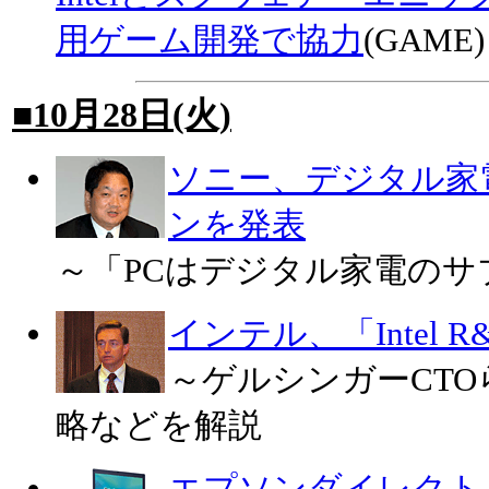
用ゲーム開発で協力
(GAME)
■10月28日(火)
ソニー、デジタル家
ンを発表
～「PCはデジタル家電のサ
インテル、「Intel R
～ゲルシンガーCTOら
略などを解説