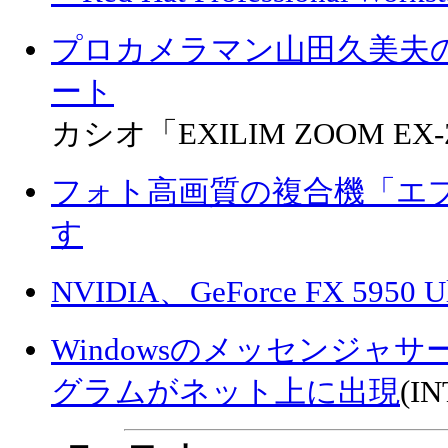
プロカメラマン山田久美夫
ート
カシオ「EXILIM ZOOM E
フォト高画質の複合機「エプソ
す
NVIDIA、GeForce FX 5950 U
Windowsのメッセンジャ
グラムがネット上に出現
(I