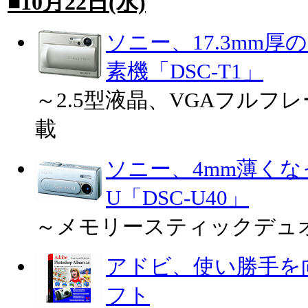
■10月22日(水)
ソニー、17.3mm厚
素機「DSC-T1」
～2.5型液晶、VGAフルフ
載
ソニー、4mm薄く
U「DSC-U40」
～メモリースティックデュ
アドビ、使い勝手を
フト