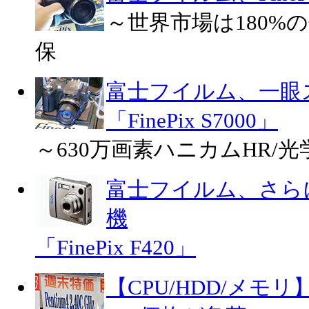
～世界市場は180%
保
富士フイルム、一眼
「FinePix S7000」
～630万画素ハニカムHR/
富士フイルム、さらに
機
「FinePix F420」
【CPU/HDD/メモリ】F