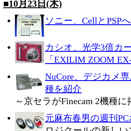
■10月23日(木)
ソニー、CellとPS
カシオ、光学3倍カ
「EXILIM ZOOM EX
NuCore、デジカ
種を紹介
～京セラがFinecam 2機種
元麻布春男の週刊P
ロジクールの新しいマ