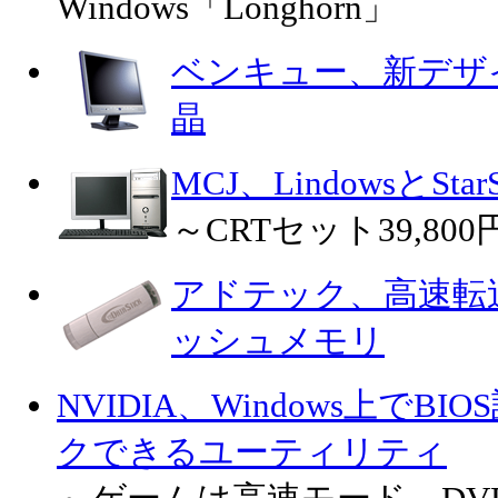
Windows「Longhorn」
ベンキュー、新デザイ
晶
MCJ、LindowsとSta
～CRTセット39,80
アドテック、高速転送
ッシュメモリ
NVIDIA、Windows上で
クできるユーティリティ