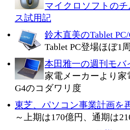
マイクロソフトのチ
ス試用記
鈴木直美のTablet PC
Tablet PC登場ほぼ
本田雅一の週刊モバ
家電メーカーより家電らし
G4のコダワリ度
東芝、パソコン事業計画を
～上期は170億円、通期は2