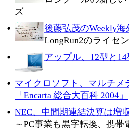
ズ
後藤弘茂のWeekly
LongRun2のライセン
アップル、12型と14型の
マイクロソフト、マルチメ
「Encarta 総合大百科 2004」
NEC、中間期連結決算は増
～PC事業も黒字転換、携帯