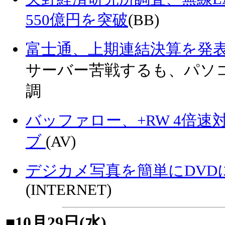
550億円を突破
(BB)
富士通、上期連結決算を発
サーバー苦戦するも、パソコ
調
バッファロー、+RW 4倍速
ブ
(AV)
デジカメ写真を簡単にDVD
(INTERNET)
■10月29日(水)