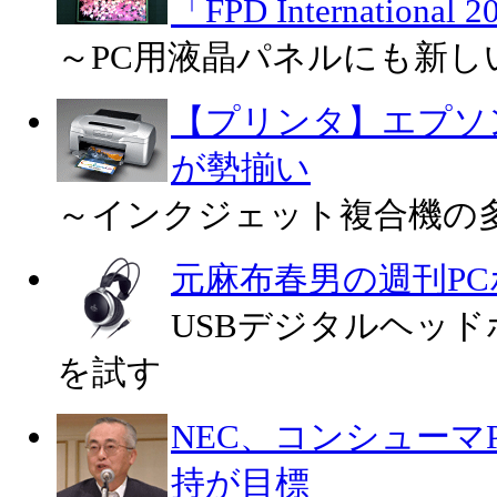
「FPD International 
～PC用液晶パネルにも新し
【プリンタ】エプソ
が勢揃い
～インクジェット複合機の
元麻布春男の週刊P
USBデジタルヘッドホ
を試す
NEC、コンシューマ
持が目標