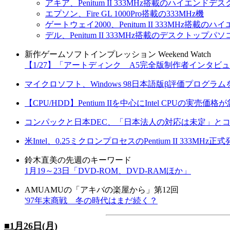
アキア、Penitum II 333MHz搭載のハイエンドデ
エプソン、Fire GL 1000Pro搭載の333MHz機
ゲートウェイ2000、Penitum II 333MHz搭載
デル、Penitum II 333MHz搭載のデスクトップパソ
新作ゲームソフトインプレッション Weekend Watch
【1/27】「アートディンク A5完全版制作者インタビュ
マイクロソフト、Windows 98日本語版β評価プログラム
【CPU/HDD】Pentium IIを中心にIntel CPUの実売価格
コンパックと日本DEC、「日本法人の対応は未定」と
米Intel、0.25ミクロンプロセスのPentium II 333MHz正
鈴木直美の先週のキーワード
1月19～23日「DVD-ROM、DVD-RAMほか」
AMUAMUの「アキバの楽屋から」第12回
'97年末商戦 冬の時代はまだ続く？
■1月26日(月)