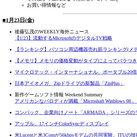
お買い得情報など
■1月23日(金)
後藤弘茂のWEEKLY海外ニュース
【1/23】流動するMicrosoftのデジタルTV戦略
【ランキング】パソコン周辺機器売れ筋ランキング(メデ
【メモリ】メモリの価格変動がタイプによってバラつき
マイクロテック・インターナショナル、ポータブル20倍速
日本アイオメガ、Zipドライブの新製品「ZipPlus」
新作ゲームソフト情報 Weekend Summary
アメリカンなパロディが満載「Microshaft Winblows 98
コンパック、企業向けノート「ARMADA」シリーズの
アップル、17インチColorSyncディスプレイ
米Lucentと米3Comが56kbpsモデムの共同実験。ITU