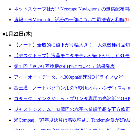
ネットスケープ社が「Netscape Navigator」の無償配布
速報：米Microsoft、訴訟の一部について司法省と和解
(U
■1月22日(木)
【ノート】全般的に値下がり幅大きく、人気機種は品切
【デスクトップ】液晶モニタモデルが値下がり、CRT
第41回「PC/AT互換機の自作について」結果発表
アイ・オー・データ、4,300rpm高速MOドライブなど
富士通、ノートパソコン用のA6対応小型ハンディスキ
コダック、インクジェットプリンタ専用の光沢紙とOH
ジャストシステム、43億円の赤字へ業績予想を下方修正
米Compaq、'97年度決算は増収増益。Tandem合併が好