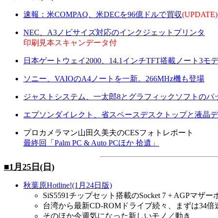
速報：米COMPAQ、米DECを96億ドルで買収
(UPDATE)
NEC、A3ノビサイズ対応のインクジェットプリンタ
印刷見本スキャンデータ付
日本ゲートウェイ2000、14.1インチTFT搭載ノート3モ
ソニー、VAIOのA4ノートを一新。266MHz機も登場
ジャストシステム、一太郎8とグラフィックソフトのパ
エプソンダイレクト、省スペースデスクトップと液晶デ
プロカメラマン山田久美夫のCESフォトレポート
最終回「Palm PC & Auto PCほか 拾遺」
■1月25日(日)
秋葉原Hotline!(1月24日版)
SiS5591チップセット搭載のSocket 7 + AGPマ
台湾から最新CD-ROMドライブ続々、まずは34倍
そのほか今週気になった新しいモノ／動き