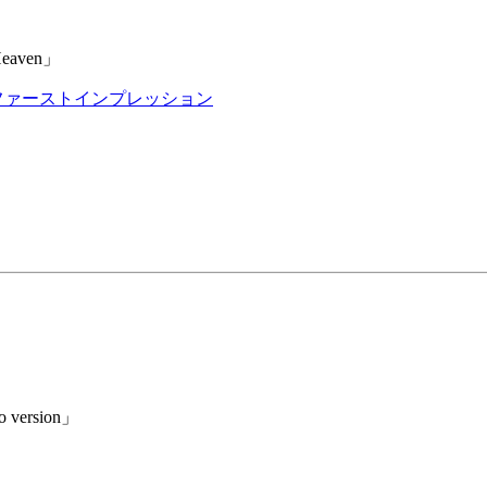
eaven」
超ファーストインプレッション
ersion」