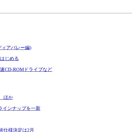
ィアバレー編)
はじめる
CD-ROMドライブなど
」 ほか
ラインナップを一新
の技術仕様決定は2月