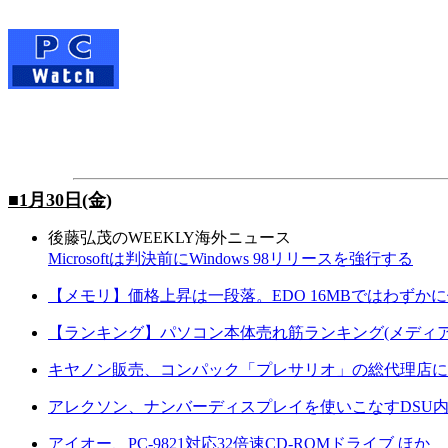
■1月30日(金)
後藤弘茂のWEEKLY海外ニュース
Microsoftは判決前にWindows 98リリースを強行する
【メモリ】価格上昇は一段落。EDO 16MBではわずか
【ランキング】パソコン本体売れ筋ランキング(メディア
キヤノン販売、コンパック「プレサリオ」の総代理店に
アレクソン、ナンバーディスプレイを使いこなすDSU内
アイオー、PC-9821対応32倍速CD-ROMドライブ ほか