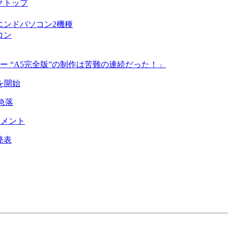
スクトップ
のハイエンドパソコン2機種
コン
ー “A5完全版”の制作は苦難の連続だった！」
を開始
が急落
コメント
式発表