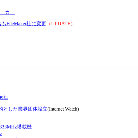
ーカー
ileMaker社に変更
（UPDATE）
」
99年
促進を目的とした業界団体設立
(Internet Watch)
333MHz搭載機
ル