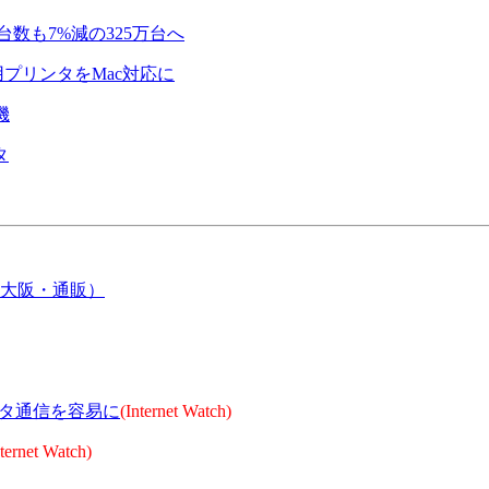
台数も7%減の325万台へ
プリンタをMac対応に
機
タ
大阪・通販）
Kデータ通信を容易に
(Internet Watch)
nternet Watch)