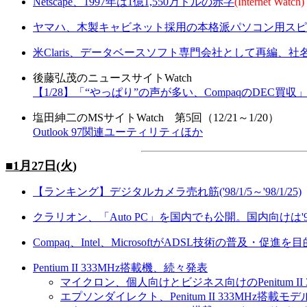
Netscape、1997年は1億1,550万ドルの赤字
(Internet Watch)
ヤマハ、木製キャビネット採用の本格派パソコン用スピ
米Claris、データベースソフト専門会社として再編、社名もF
後藤弘茂のニュースサイトWatch
【1/28】「“やっぱり”の声が多い、CompaqのDEC買収
塩田紳二のMSサイトWatch 第5回（12/21～1/20）
Outlook 97関連ユーティリティほか
■1月27日(火)
【ランキング】デジタルカメラ売れ筋('98/1/5～'98/1/25)
クラリオン、「Auto PC」を国内でも公開。国内向けは'
Compaq、Intel、MicrosoftがADSL技術の普及・
Pentium II 333MHz搭載機、続々発表
マイクロン、個人向けとビジネス向けのPenitum II 
エプソンダイレクト、Penitum II 333MHz搭載モデ