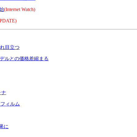
開始
(Internet Watch)
PDATE)
れ目立つ
モデルとの価格差縮まる
ャナ
Pフィルム
結果に