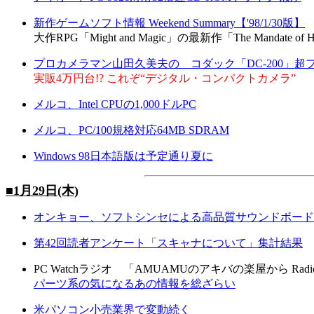
新作ゲームソフト情報 Weekend Summary【'98/1/30版】
大作RPG「Might and Magic」の最新作「The Mandate of H
プロカメラマン山田久美夫の コダック「DC-200」
実販4万円台!? これぞ“デジタル・コンパクトカメラ”
メルコ、Intel CPUの1,000ドルPC
メルコ、PC/100規格対応64MB SDRAM
Windows 98日本語版は予定通り夏に
■1月29日(木)
オンキョー、ソフトシンセによる高品質サウンドボード
第42回読者アンケート「スキャナについて」集計結果
PC Watchラジオ 「AMUAMUのアキバの楽屋から Radio v
パーツ系の気になるあの情報を総ざらい
米パソコン小売業界で変動続く