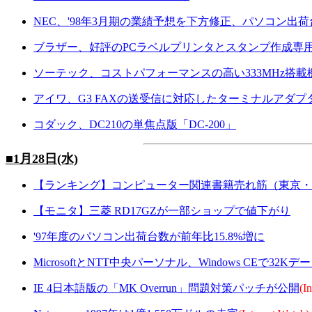
NEC、'98年3月期の業績予想を下方修正、パソコン出荷
ブラザー、好評のPCラベルプリンタとスタンプ作成専用
ソーテック、コストパフォーマンスの高い333MHz搭載
アイワ、G3 FAXの送受信に対応したターミナルアダプ
コダック、DC210の単焦点版「DC-200」
■1月28日(水)
【ランキング】コンピューター関連書籍売れ筋（東京・
【モニタ】三菱 RD17GZが一部ショップで値下がり
'97年度のパソコン出荷台数が前年比15.8%増に
MicrosoftとNTT中央パーソナル、Windows CEで32
IE 4日本語版の「MK Overrun」問題対策パッチが公開
(I