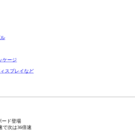
デル
ッケージ
ィスプレイなど
ザーボード登場
速で次は36倍速