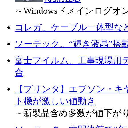
～Windowsドメインログ
コレガ、ケーブル一体型など
ソーテック、“輝き液晶”搭
富士フイルム、工事現場用
合
【プリンタ】エプソン・キ
ト機が激しい値動き
～新製品含め多数が値下が