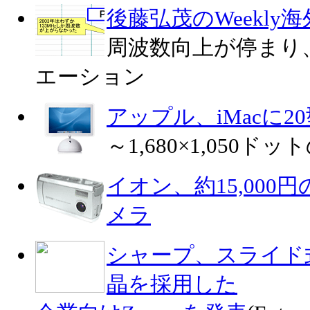
後藤弘茂のWeekly
周波数向上が停まり
エーション
アップル、iMacに2
～1,680×1,050ド
イオン、約15,000
メラ
シャープ、スライド
晶を採用した