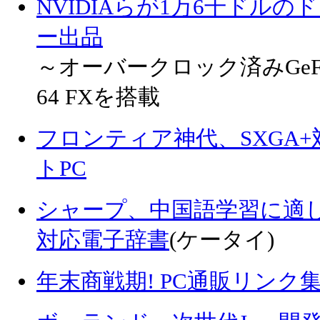
NVIDIAらが1万6千ドル
ー出品
～オーバークロック済みGeForce
64 FXを搭載
フロンティア神代、SXGA+
トPC
シャープ、中国語学習に適
対応電子辞書
(ケータイ)
年末商戦期! PC通販リンク