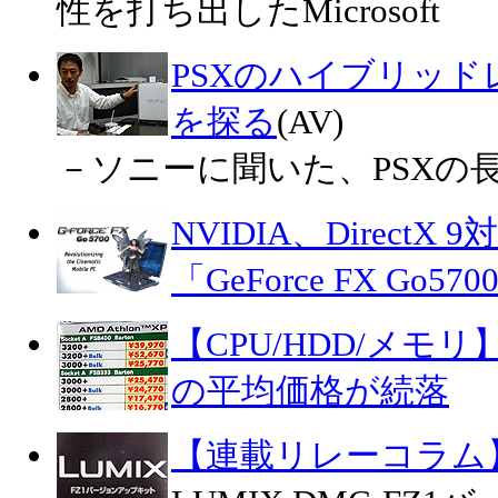
性を打ち出したMicrosoft
PSXのハイブリッ
を探る
(AV)
－ソニーに聞いた、PSXの
NVIDIA、DirectX
「GeForce FX Go570
【CPU/HDD/メモリ】
の平均価格が続落
【連載リレーコラム