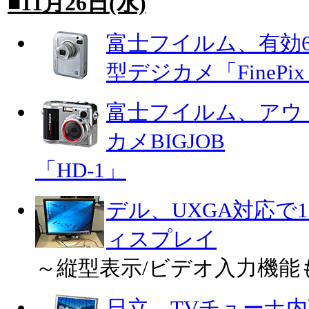
■11月26日(水)
富士フイルム、有効6
型デジカメ「FinePix 
富士フイルム、アウ
カメBIGJOB
「HD-1」
デル、UXGA対応で1
ィスプレイ
～縦型表示/ビデオ入力機能
日立、TVチューナ内