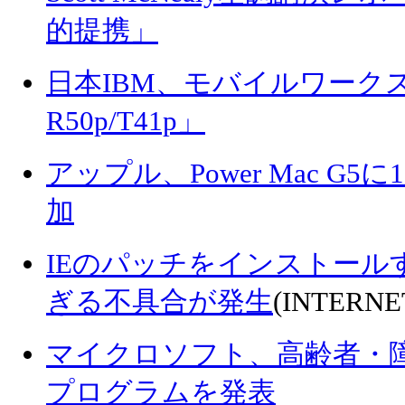
的提携」
日本IBM、モバイルワークステ
R50p/T41p」
アップル、Power Mac G5
加
IEのパッチをインストール
ぎる不具合が発生
(INTERNE
マイクロソフト、高齢者・
プログラムを発表