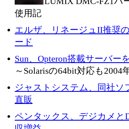
LUMIX DMC-F
使用記
エルザ、リネージュII推奨のGeF
ード
Sun、Opteron搭載サーバー
～Solarisの64bit対応も20
ジャストシステム、同社ソフ
直販
ペンタックス、デジカメとD
収増益