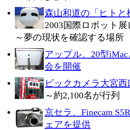
森山和道の「ヒトと
2003国際ロボット
～夢の現状を確認する場所
アップル、20型iMacと
会を開催
ビックカメラ大宮西
～約2,100名が行列
京セラ、Finecam 
ェアを提供