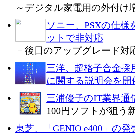
～デジタル家電用の外付け増
ソニー、PSXの仕様
ットで非対応
－後日のアップグレード対応を
三洋、超格子合金採
に関する説明会を開
三浦優子のIT業界通
100円ソフトが狙
東芝、「GENIO e400」の