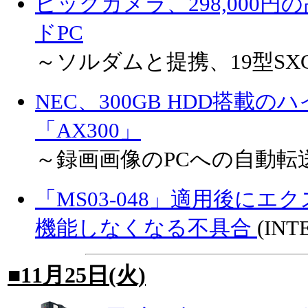
ビックカメラ、298,000
ドPC
～ソルダムと提携、19型S
NEC、300GB HDD搭載
「AX300」
～録画画像のPCへの自動転送
「MS03-048」適用後に
機能しなくなる不具合
(INT
■11月25日(火)