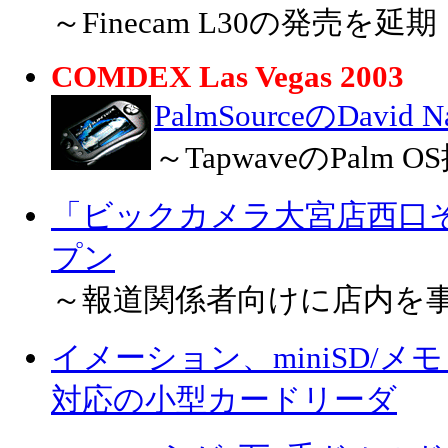
～Finecam L30の発売を延期
COMDEX Las Vegas 2003
PalmSourceのDavi
～TapwaveのPal
「ビックカメラ大宮店西口
プン
～報道関係者向けに店内を
イメーション、miniSD/メ
対応の小型カードリーダ