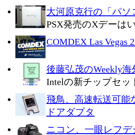
大河原克行の「パソ
PSX発売のXデーは
COMDEX Las Veg
後藤弘茂のWeekly
Intelの新チップセットAld
飛鳥、高速転送可能
ドアダプタ
ニコン、一眼レフデ