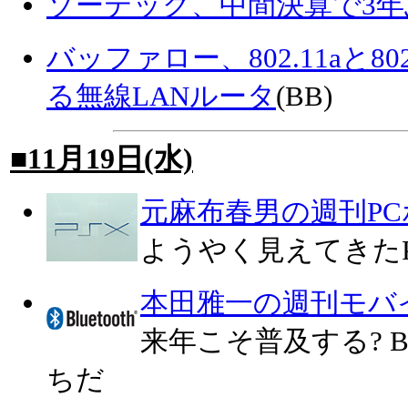
ソーテック、中間決算で3
バッファロー、802.11aと80
る無線LANルータ
(BB)
■11月19日(水)
元麻布春男の週刊P
ようやく見えてきたP
本田雅一の週刊モバ
来年こそ普及する? Bl
ちだ