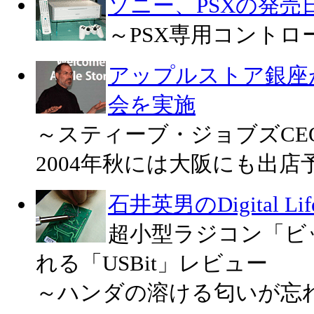
ソニー、PSXの発売日
～PSX専用コントロ
アップルストア銀座
会を実施
～スティーブ・ジョブズCE
2004年秋には大阪にも出店
石井英男のDigital Lif
超小型ラジコン「ビ
れる「USBit」レビュー
～ハンダの溶ける匂いが忘