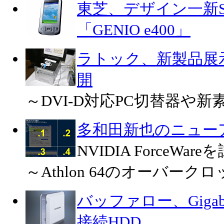
東芝、デザイン一新SD
「GENIO e400」
ラトック、新製品展
開
～DVI-D対応PC切替器や
多和田新也のニュー
NVIDIA ForceWare
～Athlon 64のオーバーク
バッファロー、Gigabit
接続HDD