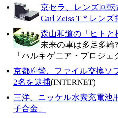
京セラ、レンズ回転
Carl Zeiss T＊
森山和道の「ヒトと
未来の車は多足多輪
「ハルキゲニア・プロジェ
京都府警、ファイル交換ソフ
2名を逮捕
(INTERNET)
三洋、ニッケル水素充電池用
子合金」